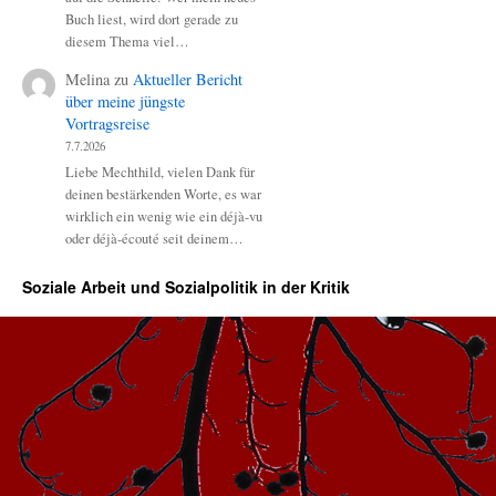
Buch liest, wird dort gerade zu
diesem Thema viel…
Melina
zu
Aktueller Bericht
über meine jüngste
Vortragsreise
7.7.2026
Liebe Mechthild, vielen Dank für
deinen bestärkenden Worte, es war
wirklich ein wenig wie ein déjà-vu
oder déjà-écouté seit deinem…
Soziale Arbeit und Sozialpolitik in der Kritik