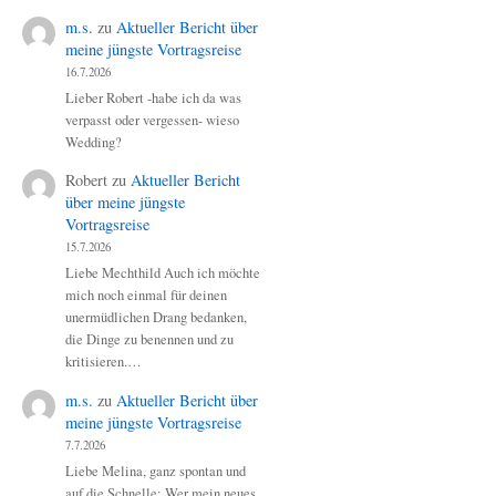
m.s.
zu
Aktueller Bericht über
meine jüngste Vortragsreise
16.7.2026
Lieber Robert -habe ich da was
verpasst oder vergessen- wieso
Wedding?
Robert
zu
Aktueller Bericht
über meine jüngste
Vortragsreise
15.7.2026
Liebe Mechthild Auch ich möchte
mich noch einmal für deinen
unermüdlichen Drang bedanken,
die Dinge zu benennen und zu
kritisieren.…
m.s.
zu
Aktueller Bericht über
meine jüngste Vortragsreise
7.7.2026
Liebe Melina, ganz spontan und
auf die Schnelle: Wer mein neues