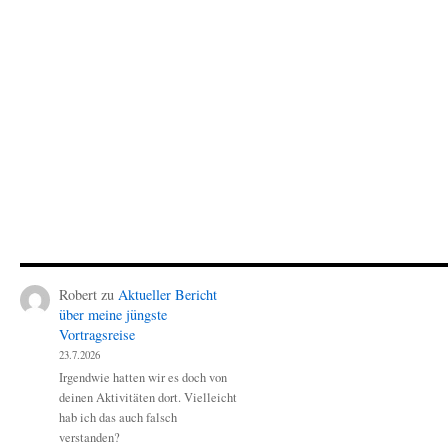
Robert
zu
Aktueller Bericht
über meine jüngste
Vortragsreise
23.7.2026
Irgendwie hatten wir es doch von
deinen Aktivitäten dort. Vielleicht
hab ich das auch falsch
verstanden?