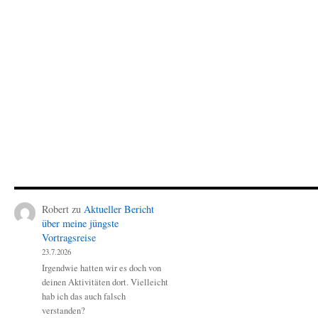
Robert
zu
Aktueller Bericht
über meine jüngste
Vortragsreise
23.7.2026
Irgendwie hatten wir es doch von
deinen Aktivitäten dort. Vielleicht
hab ich das auch falsch
verstanden?