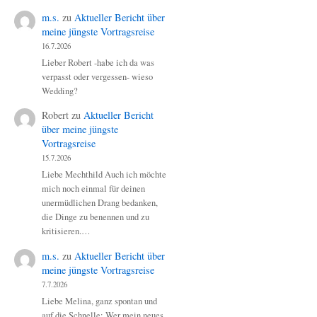
m.s.
zu
Aktueller Bericht über
meine jüngste Vortragsreise
16.7.2026
Lieber Robert -habe ich da was
verpasst oder vergessen- wieso
Wedding?
Robert
zu
Aktueller Bericht
über meine jüngste
Vortragsreise
15.7.2026
Liebe Mechthild Auch ich möchte
mich noch einmal für deinen
unermüdlichen Drang bedanken,
die Dinge zu benennen und zu
kritisieren.…
m.s.
zu
Aktueller Bericht über
meine jüngste Vortragsreise
7.7.2026
Liebe Melina, ganz spontan und
auf die Schnelle: Wer mein neues