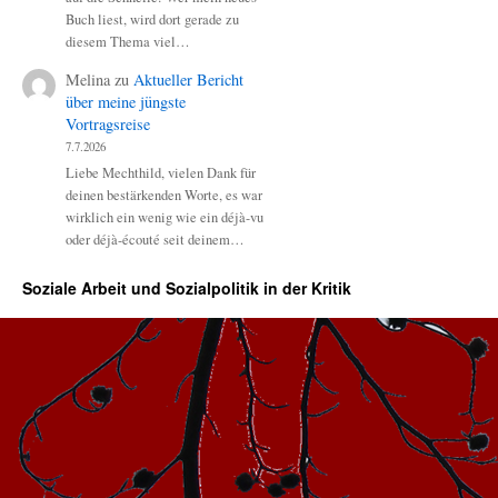
Buch liest, wird dort gerade zu
diesem Thema viel…
Melina
zu
Aktueller Bericht
über meine jüngste
Vortragsreise
7.7.2026
Liebe Mechthild, vielen Dank für
deinen bestärkenden Worte, es war
wirklich ein wenig wie ein déjà-vu
oder déjà-écouté seit deinem…
Soziale Arbeit und Sozialpolitik in der Kritik