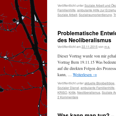
Veröffentlicht unter
Soziale Arbeit und Ö
Familienhilfe
,
ambulante Hilfe zur Erzieh
Soziale Arbeit
,
Sozialraumorientierung
,
T
Problematische Entwic
des Neoliberalismus
Veröffentlicht am
22.11.2015
von
m.s.
Dieser Vortrag wurde von mir geha
Vortrag Bern 19.11.15 Was bedeutet 
auf die direkten Folgen des Prozes
kann, …
Weiterlesen
→
Veröffentlicht unter
aktuelle Blogbeiträge
,
Sozialer Dienst
,
ambulante Familienhilfe
,
KRISO
,
Kritik
,
Neoliberalismus
,
Soziale Ar
2 Kommentare
Was kann man tun? – 