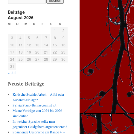
Beiträge
August 2026
M
D
M
D
F
S
S
1
2
3
4
5
6
7
8
9
10
11
12
13
14
15
16
17
18
19
20
21
22
23
24
25
26
27
28
29
30
31
« Juli
Neuste Beiträge
Kritische Soziale Arbeit – Alibi oder
Kabarett-Einlage?
Sylvia Staub-Bernasconi ist tot
Meine Vorträge von 2024 bis 2026
sind online
In welcher Sprache sollte man
gegenüber Geldgebern argumentieren?
Spannende Gespräche am Rande 4. –