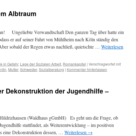
em Albtraum
n! Ungeliebte Verwandtschaft Den ganzen Tag über hatte ein
 sodass er auf seiner Fahrt von Mühlheim nach Köln ständig den
 Aber sobald der Regen etwas nachließ, quietschte …
Weiterlesen
e in Gefahr
,
Lage der Sozialen Arbeit
,
Romankapitel
|
Verschlagwortet mit
entin
,
Mutter
,
Schwester
,
Sozialberatung
|
Kommentar hinterlassen
r Dekonstruktion der Jugendhilfe –
n Hildrizhausen (Waldhaus gGmbH) Es geht um die Frage, ob
Jugendhilfe stattfindet, als Weiterentwicklung – im positiven
als eine Dekonstruktion dessen, …
Weiterlesen
→