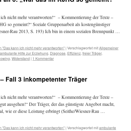
ich nicht mehr verantworten!“ – Kommentierung der Texte –
HG so gemeint?“ Soziale Gruppenarbeit als kostengünstiger
Wiesner-Rau 2013, S. 193) Ich bin in einem sozialen Brennpunkt …
"Das kann ich nicht mehr verantworten"
|
Verschlagwortet mit
Allgemeiner
ambulante Hilfe zur Erziehung
,
Diagnose
,
Effizienz
,
freier Träger
,
lowing
,
Widerstand
|
1 Kommentar
 Fall 3 inkompetenter Träger
ich nicht mehr verantworten!“ – Kommentierung der Texte –
gut ausgehen!“ Der Träger, der das günstigste Angebot macht,
l, wie er diese Leistung erbringt (Seithe/Wiesner-Rau …
"Das kann ich nicht mehr verantworten"
|
Verschlagwortet mit
ambulante