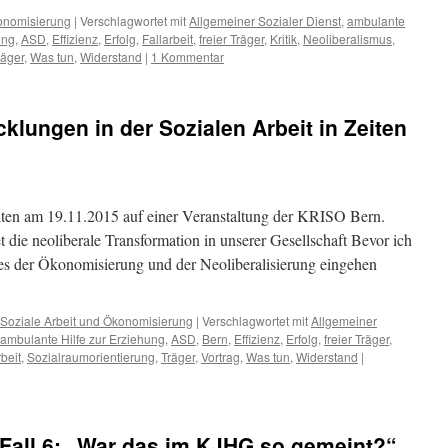
konomisierung
|
Verschlagwortet mit
Allgemeiner Sozialer Dienst
,
ambulante
ung
,
ASD
,
Effizienz
,
Erfolg
,
Fallarbeit
,
freier Träger
,
Kritik
,
Neoliberalismus
,
räger
,
Was tun
,
Widerstand
|
1 Kommentar
klungen in der Sozialen Arbeit in Zeiten
lten am 19.11.2015 auf einer Veranstaltung der KRISO Bern.
die neoliberale Transformation in unserer Gesellschaft Bevor ich
ses der Ökonomisierung und der Neoliberalisierung eingehen
Soziale Arbeit und Ökonomisierung
|
Verschlagwortet mit
Allgemeiner
ambulante Hilfe zur Erziehung
,
ASD
,
Bern
,
Effizienz
,
Erfolg
,
freier Träger
,
beit
,
Sozialraumorientierung
,
Träger
,
Vortrag
,
Was tun
,
Widerstand
|
Fall 6: „War das im KJHG so gemeint?“