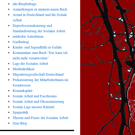
alte Blogbeitrage
Anmerkungen zu meinem neuen Buch
Armut in Deutschland und die Soziale
Arbeit
Deprofessionalisierung und
Standardisierung der Sozialen Arbeit
entdeckte AutorInnen
Gastbeitrag
Kinder- und Jugendhilfe in Gefahr
Kommentare zum Buch "Das kann ich
nicht mehr verantworten"
Lage der Sozialen Arbeit
Medienkritiken
Migrationsgesellschaft Deutschland
Prekarisierung der MitarbeiterInnen im
Sozialwesen
Romankapitel
Soziale Arbeit und Faschismus
Soziale Arbeit und Ökonomisierung
Soziale Lage unserer Klientel
Sparpolitik
Theorie und Praxis der Sozialen Arbeit
Zum Blog