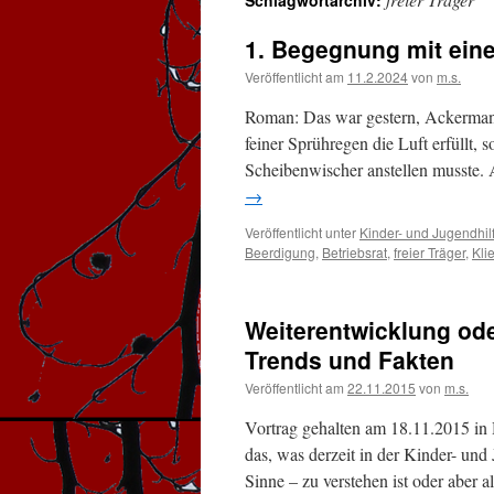
Schlagwortarchiv:
1. Begegnung mit ein
Veröffentlicht am
11.2.2024
von
m.s.
Roman: Das war gestern, Ackerman
feiner Sprühregen die Luft erfüllt,
Scheibenwischer anstellen musste.
→
Veröffentlicht unter
Kinder- und Jugendhilf
Beerdigung
,
Betriebsrat
,
freier Träger
,
Kli
Weiterentwicklung ode
Trends und Fakten
Veröffentlicht am
22.11.2015
von
m.s.
Vortrag gehalten am 18.11.2015 i
das, was derzeit in der Kinder- und 
Sinne – zu verstehen ist oder aber 