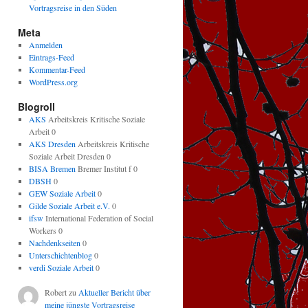
Vortragsreise in den Süden
Meta
Anmelden
Eintrags-Feed
Kommentar-Feed
WordPress.org
Blogroll
AKS
Arbeitskreis Kritische Soziale
Arbeit 0
AKS Dresden
Arbeitskreis Kritische
Soziale Arbeit Dresden 0
BISA Bremen
Bremer Institut f 0
DBSH
0
GEW Soziale Arbeit
0
Gilde Soziale Arbeit e.V.
0
ifsw
International Federation of Social
Workers 0
Nachdenkseiten
0
Unterschichtenblog
0
verdi Soziale Arbeit
0
Robert
zu
Aktueller Bericht über
meine jüngste Vortragsreise