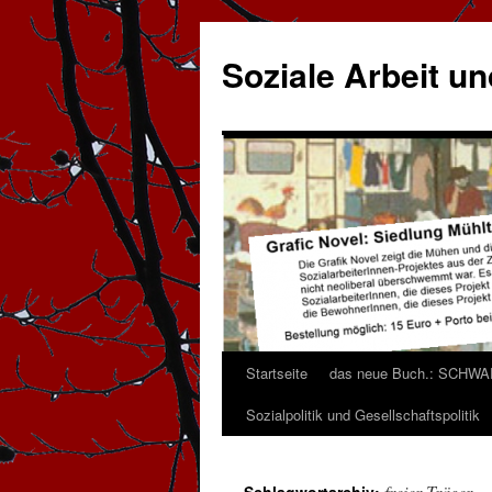
Zum
Inhalt
Soziale Arbeit und
springen
Startseite
das neue Buch.: SCHW
Sozialpolitik und Gesellschaftspolitik
freier Träger