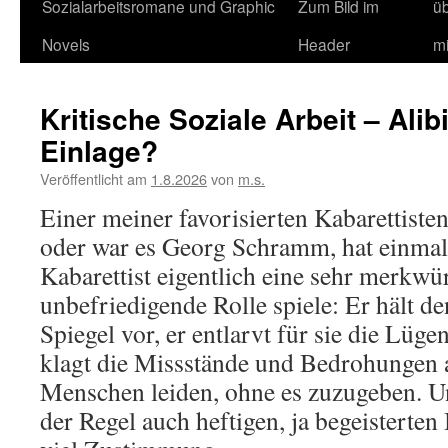
Sozialarbeitsromane und Graphic
Zum Bild im
ü
Novels
Header
m
Kritische Soziale Arbeit – Alib
Einlage?
Veröffentlicht am
1.8.2026
von
m.s.
Einer meiner favorisierten Kabarettisten
oder war es Georg Schramm, hat einmal g
Kabarettist eigentlich eine sehr merkwü
unbefriedigende Rolle spiele: Er hält 
Spiegel vor, er entlarvt für sie die Lügen
klagt die Missstände und Bedrohungen a
Menschen leiden, ohne es zuzugeben. Un
der Regel auch heftigen, ja begeisterten