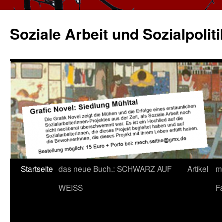
Zum
Inhalt
Soziale Arbeit und Sozialpolitik
springen
Startseite
das neue Buch.: SCHWARZ AUF
Artikel
m
WEISS
F