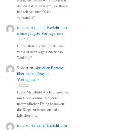
Irgendwie hatten wir es doch von
deinen Aktivitäten dort. Vielleicht
hab ich das auch falsch
verstanden?
m.s.
zu
Aktueller Bericht über
meine jüngste Vortragsreise
16.7.2026
Lieber Robert -habe ich da was
verpasst oder vergessen- wieso
Wedding?
Robert
zu
Aktueller Bericht
über meine jüngste
Vortragsreise
15.7.2026
Liebe Mechthild Auch ich möchte
mich noch einmal für deinen
unermüdlichen Drang bedanken,
die Dinge zu benennen und zu
kritisieren.…
m.s.
zu
Aktueller Bericht über