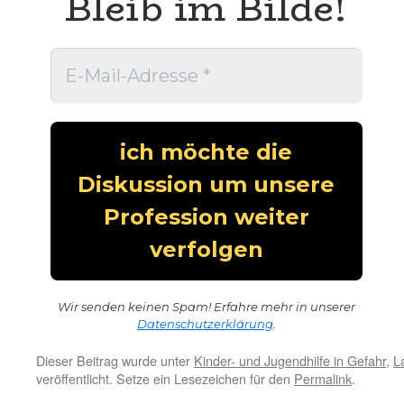
Bleib im Bilde!
Wir senden keinen Spam! Erfahre mehr in unserer
Datenschutzerklärung
.
Dieser Beitrag wurde unter
Kinder- und Jugendhilfe in Gefahr
,
L
veröffentlicht. Setze ein Lesezeichen für den
Permalink
.