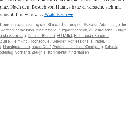
ognac. Nach dem Besuch von Hannes hatte er versucht, sich mit
pte nicht. Ihm wurde …
Weiterlesen
→
Deprofessionalisierung und Standardisierung der Sozialen Arbeit
,
Lage der
wortet mit
arbeitslos
,
Arbeitsstelle
,
Aufgabenbereich
,
Außerirdische
,
Budget
,
erste Arbeitstag
,
Duft der Blumen
,
EU-Mittel
,
Euthanasie-Behörde
,
Aquise
,
Heimkind
,
Hochschule
,
Kollegen
,
konfessionelle Träger
,
e
,
Nachtgedanken
,
neuer Chef
,
Probleme. fristlose Kündigung
,
Schock
,
odestag
,
Vorstand
,
Zeugnis
|
Kommentar hinterlassen