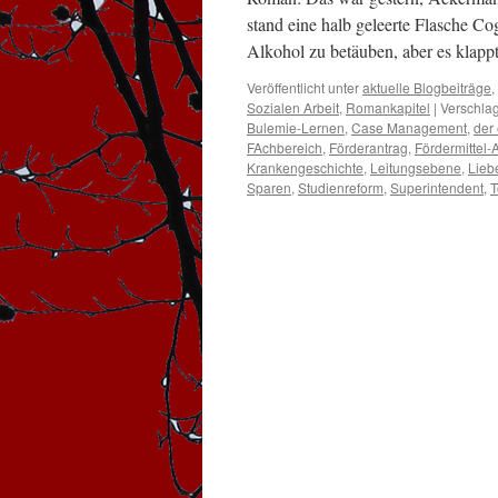
stand eine halb geleerte Flasche C
Alkohol zu betäuben, aber es klap
Veröffentlicht unter
aktuelle Blogbeiträge
,
Sozialen Arbeit
,
Romankapitel
|
Verschlag
Bulemie-Lernen
,
Case Management
,
der 
FAchbereich
,
Förderantrag
,
Fördermittel-
Krankengeschichte
,
Leitungsebene
,
Lieb
Sparen
,
Studienreform
,
Superintendent
,
T