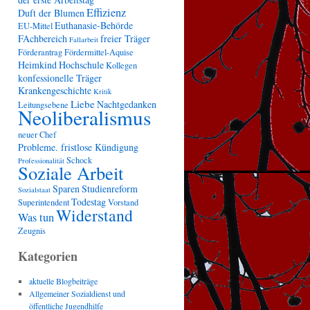
Effizienz
Duft der Blumen
Euthanasie-Behörde
EU-Mittel
FAchbereich
freier Träger
Fallarbeit
Förderantrag
Fördermittel-Aquise
Heimkind
Hochschule
Kollegen
konfessionelle Träger
Krankengeschichte
Kritik
Liebe
Nachtgedanken
Leitungsebene
Neoliberalismus
neuer Chef
Probleme. fristlose Kündigung
Schock
Professionalität
Soziale Arbeit
Sparen
Studienreform
Sozialstaat
Todestag
Superintendent
Vorstand
Widerstand
Was tun
Zeugnis
Kategorien
aktuelle Blogbeiträge
Allgemeiner Sozialdienst und
öffentliche Jugendhilfe