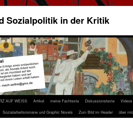
 Sozialpolitik in der Kritik
ARZ AUF WEISS
Artikel
meine Fachtexte
Diskussionstexte
Videos
Sozialarbeitsromane und Graphic Novels
Zum Bild im Header
über mi