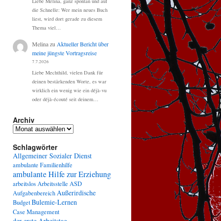
Liebe Melina, ganz spontan und auf
die Schnelle: Wer mein neues Buch
liest, wird dort gerade zu diesem
Thema viel…
Melina
zu
Aktueller Bericht über
meine jüngste Vortragsreise
7.7.2026
Liebe Mechthild, vielen Dank für
deinen bestärkenden Worte, es war
wirklich ein wenig wie ein déjà-vu
oder déjà-écouté seit deinem…
Archiv
Archiv
Schlagwörter
Allgemeiner Sozialer Dienst
ambulante Familienhilfe
ambulante Hilfe zur Erziehung
arbeitslos
Arbeitsstelle
ASD
Außerirdische
Aufgabenbereich
Bulemie-Lernen
Budget
Case Management
der erste Arbeitstag