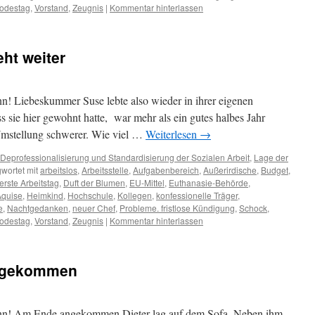
odestag
,
Vorstand
,
Zeugnis
|
Kommentar hinterlassen
ht weiter
! Liebeskummer Suse lebte also wieder in ihrer eigenen
 sie hier gewohnt hatte, war mehr als ein gutes halbes Jahr
 Umstellung schwerer. Wie viel …
Weiterlesen
→
Deprofessionalisierung und Standardisierung der Sozialen Arbeit
,
Lage der
wortet mit
arbeitslos
,
Arbeitsstelle
,
Aufgabenbereich
,
Außerirdische
,
Budget
,
erste Arbeitstag
,
Duft der Blumen
,
EU-Mittel
,
Euthanasie-Behörde
,
Aquise
,
Heimkind
,
Hochschule
,
Kollegen
,
konfessionelle Träger
,
e
,
Nachtgedanken
,
neuer Chef
,
Probleme. fristlose Kündigung
,
Schock
,
odestag
,
Vorstand
,
Zeugnis
|
Kommentar hinterlassen
angekommen
nn! Am Ende angekommen Dieter lag auf dem Sofa. Neben ihm