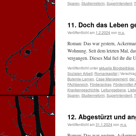
Sparen
,
Studienreform
,
Superintendent
,
T
11. Doch das Leben ge
Veröffentlicht am
1.2.2024
von
m.s.
Roman: Das war gestern, Ackermann
Wohnung. Seit dem letzten Mal, dass
vergangen. Dieses Mal fiel ihr die
Veröffentlicht unter
aktuelle Blogbeiträge
,
Sozialen Arbeit
,
Romankapitel
|
Verschlag
Bulemie-Lernen
,
Case Management
,
der 
FAchbereich
,
Förderantrag
,
Fördermittel-
Krankengeschichte
,
Leitungsebene
,
Lieb
Sparen
,
Studienreform
,
Superintendent
,
T
12. Abgestürzt und 
Veröffentlicht am
31.1.2024
von
m.s.
Roman: Das war gestern, Ackerma