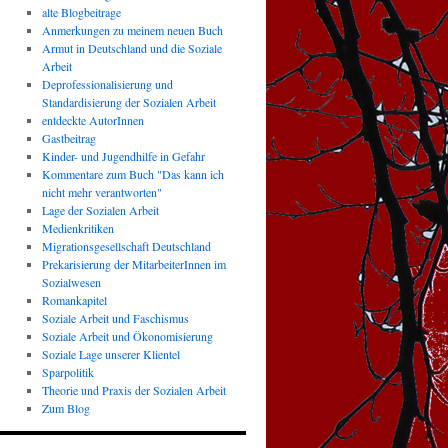
alte Blogbeitrage
Anmerkungen zu meinem neuen Buch
Armut in Deutschland und die Soziale
Arbeit
Deprofessionalisierung und
Standardisierung der Sozialen Arbeit
entdeckte AutorInnen
Gastbeitrag
Kinder- und Jugendhilfe in Gefahr
Kommentare zum Buch "Das kann ich
nicht mehr verantworten"
Lage der Sozialen Arbeit
Medienkritiken
Migrationsgesellschaft Deutschland
Prekarisierung der MitarbeiterInnen im
Sozialwesen
Romankapitel
Soziale Arbeit und Faschismus
Soziale Arbeit und Ökonomisierung
Soziale Lage unserer Klientel
Sparpolitik
Theorie und Praxis der Sozialen Arbeit
Zum Blog