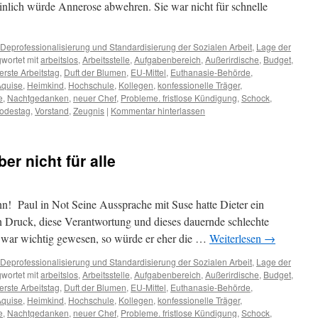
einlich würde Annerose abwehren. Sie war nicht für schnelle
Deprofessionalisierung und Standardisierung der Sozialen Arbeit
,
Lage der
wortet mit
arbeitslos
,
Arbeitsstelle
,
Aufgabenbereich
,
Außerirdische
,
Budget
,
erste Arbeitstag
,
Duft der Blumen
,
EU-Mittel
,
Euthanasie-Behörde
,
Aquise
,
Heimkind
,
Hochschule
,
Kollegen
,
konfessionelle Träger
,
e
,
Nachtgedanken
,
neuer Chef
,
Probleme. fristlose Kündigung
,
Schock
,
odestag
,
Vorstand
,
Zeugnis
|
Kommentar hinterlassen
er nicht für alle
! Paul in Not Seine Aussprache mit Suse hatte Dieter ein
en Druck, diese Verantwortung und dieses dauernde schlechte
s war wichtig gewesen, so würde er eher die …
Weiterlesen
→
Deprofessionalisierung und Standardisierung der Sozialen Arbeit
,
Lage der
wortet mit
arbeitslos
,
Arbeitsstelle
,
Aufgabenbereich
,
Außerirdische
,
Budget
,
erste Arbeitstag
,
Duft der Blumen
,
EU-Mittel
,
Euthanasie-Behörde
,
Aquise
,
Heimkind
,
Hochschule
,
Kollegen
,
konfessionelle Träger
,
e
,
Nachtgedanken
,
neuer Chef
,
Probleme. fristlose Kündigung
,
Schock
,