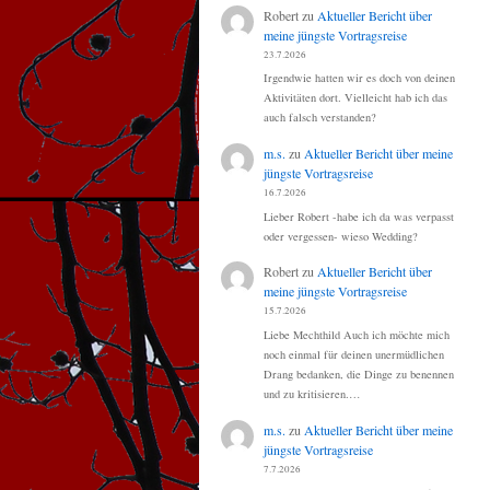
Robert
zu
Aktueller Bericht über
meine jüngste Vortragsreise
23.7.2026
Irgendwie hatten wir es doch von deinen
Aktivitäten dort. Vielleicht hab ich das
auch falsch verstanden?
m.s.
zu
Aktueller Bericht über meine
jüngste Vortragsreise
16.7.2026
Lieber Robert -habe ich da was verpasst
oder vergessen- wieso Wedding?
Robert
zu
Aktueller Bericht über
meine jüngste Vortragsreise
15.7.2026
Liebe Mechthild Auch ich möchte mich
noch einmal für deinen unermüdlichen
Drang bedanken, die Dinge zu benennen
und zu kritisieren.…
m.s.
zu
Aktueller Bericht über meine
jüngste Vortragsreise
7.7.2026