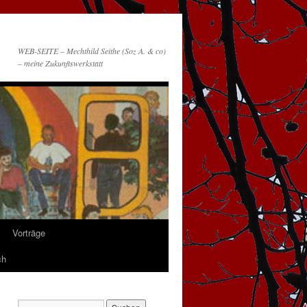
WEB-SEITE – Mechthild Seithe (Soz A. & co)
– meine Zukunftswerkstatt
Vorträge
ch