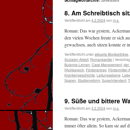
Schlagwortarchiv:
8. Am Schreibtisch sit
Veröffentlicht am
4.2.2024
von
m.s.
Roman: Das war gestern, Ackermann
den vielen Wochen freute er sich au
gewachsen, auch sitzen konnte er 
Veröffentlicht unter
aktuelle Blogbeiträge
,
Sozialen Arbeit
,
Romankapitel
|
Verschlag
Bulemie-Lernen
,
Case Management
,
der 
FAchbereich
,
Förderantrag
,
Fördermittel-
Krankengeschichte
,
Leitungsebene
,
Lieb
Sparen
,
Studienreform
,
Superintendent
,
T
9. Süße und bittere W
Veröffentlicht am
3.2.2024
von
m.s.
Roman: Das war gestern, Ackermann
immer öfter allein. So kam sie auf 