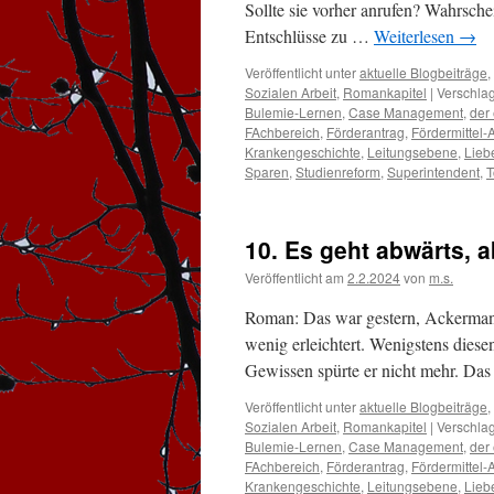
Sollte sie vorher anrufen? Wahrsch
Entschlüsse zu …
Weiterlesen
→
Veröffentlicht unter
aktuelle Blogbeiträge
,
Sozialen Arbeit
,
Romankapitel
|
Verschlag
Bulemie-Lernen
,
Case Management
,
der 
FAchbereich
,
Förderantrag
,
Fördermittel-
Krankengeschichte
,
Leitungsebene
,
Lieb
Sparen
,
Studienreform
,
Superintendent
,
T
10. Es geht abwärts, ab
Veröffentlicht am
2.2.2024
von
m.s.
Roman: Das war gestern, Ackermann
wenig erleichtert. Wenigstens dies
Gewissen spürte er nicht mehr. Da
Veröffentlicht unter
aktuelle Blogbeiträge
,
Sozialen Arbeit
,
Romankapitel
|
Verschlag
Bulemie-Lernen
,
Case Management
,
der 
FAchbereich
,
Förderantrag
,
Fördermittel-
Krankengeschichte
,
Leitungsebene
,
Lieb