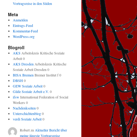
Vortragsreise in den Süden
Meta
Anmelden
Eintrags-Feed
Kommentar-Feed
WordPress.org
Blogroll
AKS
Arbeitskreis Kritische Soziale
Arbeit 0
AKS Dresden
Arbeitskreis Kritische
Soziale Arbeit Dresden 0
BISA Bremen
Bremer Institut f 0
DBSH
0
GEW Soziale Arbeit
0
Gilde Soziale Arbeit e.V.
0
ifsw
International Federation of Social
Workers 0
Nachdenkseiten
0
Unterschichtenblog
0
verdi Soziale Arbeit
0
Robert
zu
Aktueller Bericht über
meine jüngste Vortragsreise