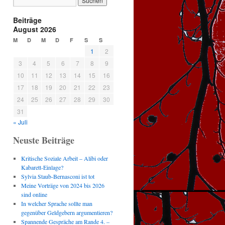
Beiträge
August 2026
M
D
M
D
F
S
S
1
2
3
4
5
6
7
8
9
10
11
12
13
14
15
16
17
18
19
20
21
22
23
24
25
26
27
28
29
30
31
« Juli
Neuste Beiträge
Kritische Soziale Arbeit – Alibi oder
Kabarett-Einlage?
Sylvia Staub-Bernasconi ist tot
Meine Vorträge von 2024 bis 2026
sind online
In welcher Sprache sollte man
gegenüber Geldgebern argumentieren?
Spannende Gespräche am Rande 4. –