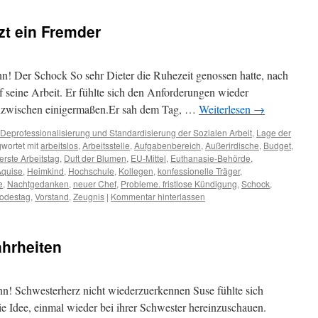
zt ein Fremder
! Der Schock So sehr Dieter die Ruhezeit genossen hatte, nach
f seine Arbeit. Er fühlte sich den Anforderungen wieder
inzwischen einigermaßen.Er sah dem Tag, …
Weiterlesen
→
Deprofessionalisierung und Standardisierung der Sozialen Arbeit
,
Lage der
wortet mit
arbeitslos
,
Arbeitsstelle
,
Aufgabenbereich
,
Außerirdische
,
Budget
,
erste Arbeitstag
,
Duft der Blumen
,
EU-Mittel
,
Euthanasie-Behörde
,
Aquise
,
Heimkind
,
Hochschule
,
Kollegen
,
konfessionelle Träger
,
e
,
Nachtgedanken
,
neuer Chef
,
Probleme. fristlose Kündigung
,
Schock
,
odestag
,
Vorstand
,
Zeugnis
|
Kommentar hinterlassen
ahrheiten
! Schwesterherz nicht wiederzuerkennen Suse fühlte sich
die Idee, einmal wieder bei ihrer Schwester hereinzuschauen.