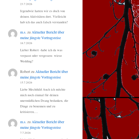
23.7.2026
Irgendwie hatten wir es doch von
deinen Aktivitäten dort. Vielleicht
hab ich das auch falsch verstanden?
m.s.
zu
Aktueller Bericht über
meine jüngste Vortragsreise
16.7.2026
Lieber Robert -habe ich da was
verpasst oder vergessen- wieso
Wedding?
Robert
zu
Aktueller Bericht über
meine jüngste Vortragsreise
15.7.2026
Liebe Mechthild Auch ich möchte
mich noch einmal für deinen
unermüdlichen Drang bedanken, die
Dinge zu benennen und zu
kritisieren.…
m.s.
zu
Aktueller Bericht über
meine jüngste Vortragsreise
7.7.2026