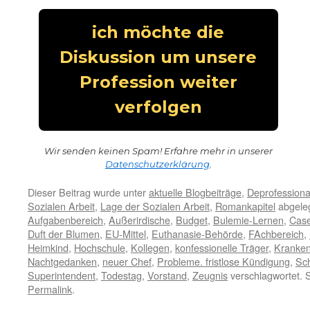
Wir senden keinen Spam! Erfahre mehr in unserer
Datenschutzerklärung
.
Dieser Beitrag wurde unter
aktuelle Blogbeiträge
,
Deprofessiona
Sozialen Arbeit
,
Lage der Sozialen Arbeit
,
Romankapitel
abgeleg
Aufgabenbereich
,
Außerirdische
,
Budget
,
Bulemie-Lernen
,
Cas
Duft der Blumen
,
EU-Mittel
,
Euthanasie-Behörde
,
FAchbereich
,
Heimkind
,
Hochschule
,
Kollegen
,
konfessionelle Träger
,
Kranken
Nachtgedanken
,
neuer Chef
,
Probleme. fristlose Kündigung
,
Sc
Superintendent
,
Todestag
,
Vorstand
,
Zeugnis
verschlagwortet. 
Permalink
.