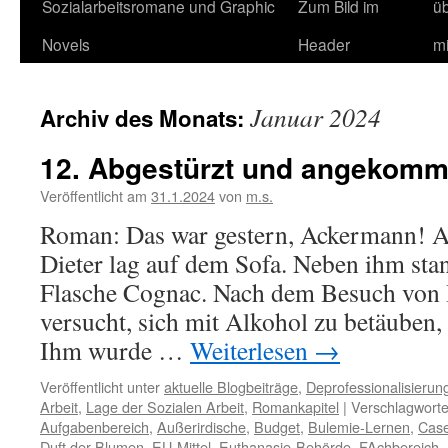
Sozialarbeitsromane und Graphic
Zum Bild im
ü
Novels
Header
m
Januar 2024
Archiv des Monats:
12. Abgestürzt und angekom
Veröffentlicht am
31.1.2024
von
m.s.
Roman: Das war gestern, Ackermann!
Dieter lag auf dem Sofa. Neben ihm stan
Flasche Cognac. Nach dem Besuch von 
versucht, sich mit Alkohol zu betäuben, 
Ihm wurde …
Weiterlesen
→
Veröffentlicht unter
aktuelle Blogbeiträge
,
Deprofessionalisierun
Arbeit
,
Lage der Sozialen Arbeit
,
Romankapitel
|
Verschlagworte
Aufgabenbereich
,
Außerirdische
,
Budget
,
Bulemie-Lernen
,
Cas
Duft der Blumen
,
EU-Mittel
,
Euthanasie-Behörde
,
FAchbereich
,