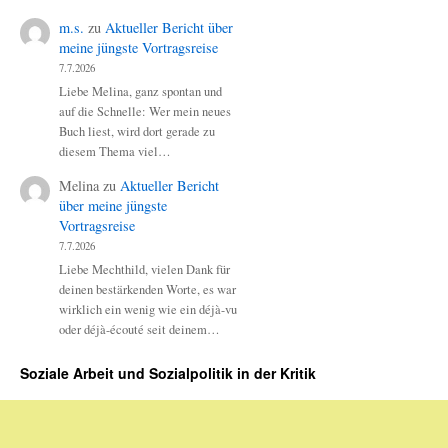
m.s.
zu
Aktueller Bericht über
meine jüngste Vortragsreise
7.7.2026
Liebe Melina, ganz spontan und
auf die Schnelle: Wer mein neues
Buch liest, wird dort gerade zu
diesem Thema viel…
Melina
zu
Aktueller Bericht
über meine jüngste
Vortragsreise
7.7.2026
Liebe Mechthild, vielen Dank für
deinen bestärkenden Worte, es war
wirklich ein wenig wie ein déjà-vu
oder déjà-écouté seit deinem…
Soziale Arbeit und Sozialpolitik in der Kritik