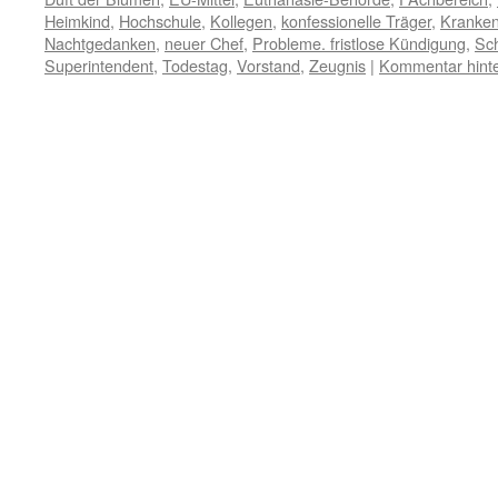
Heimkind
,
Hochschule
,
Kollegen
,
konfessionelle Träger
,
Kranken
Nachtgedanken
,
neuer Chef
,
Probleme. fristlose Kündigung
,
Sc
Superintendent
,
Todestag
,
Vorstand
,
Zeugnis
|
Kommentar hinte