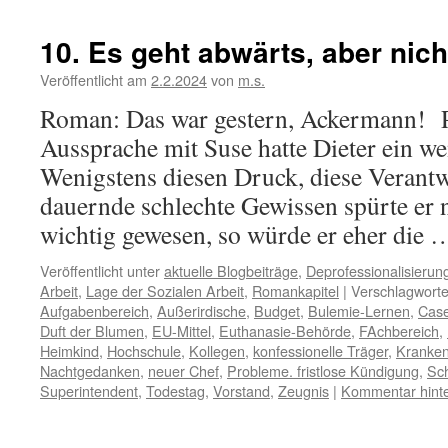
10. Es geht abwärts, aber nicht
Veröffentlicht am
2.2.2024
von
m.s.
Roman: Das war gestern, Ackermann! P
Aussprache mit Suse hatte Dieter ein wen
Wenigstens diesen Druck, diese Verant
dauernde schlechte Gewissen spürte er 
wichtig gewesen, so würde er eher die
Veröffentlicht unter
aktuelle Blogbeiträge
,
Deprofessionalisierun
Arbeit
,
Lage der Sozialen Arbeit
,
Romankapitel
|
Verschlagworte
Aufgabenbereich
,
Außerirdische
,
Budget
,
Bulemie-Lernen
,
Cas
Duft der Blumen
,
EU-Mittel
,
Euthanasie-Behörde
,
FAchbereich
,
Heimkind
,
Hochschule
,
Kollegen
,
konfessionelle Träger
,
Kranken
Nachtgedanken
,
neuer Chef
,
Probleme. fristlose Kündigung
,
Sc
Superintendent
,
Todestag
,
Vorstand
,
Zeugnis
|
Kommentar hinte