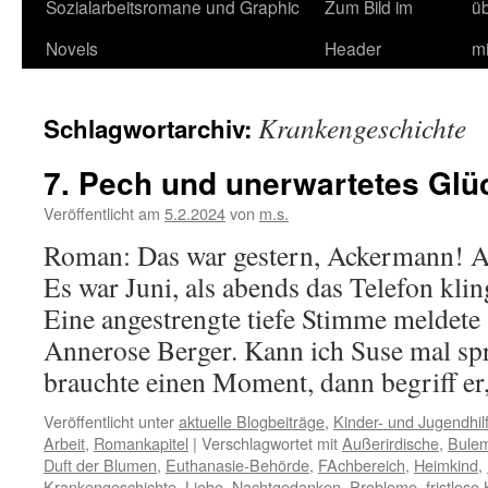
Sozialarbeitsromane und Graphic
Zum Bild im
ü
Novels
Header
m
Krankengeschichte
Schlagwortarchiv:
7. Pech und unerwartetes Glü
Veröffentlicht am
5.2.2024
von
m.s.
Roman: Das war gestern, Ackermann! A
Es war Juni, als abends das Telefon kling
Eine angestrengte tiefe Stimme meldete s
Annerose Berger. Kann ich Suse mal sp
brauchte einen Moment, dann begriff e
Veröffentlicht unter
aktuelle Blogbeiträge
,
Kinder- und Jugendhilf
Arbeit
,
Romankapitel
|
Verschlagwortet mit
Außerirdische
,
Bulem
Duft der Blumen
,
Euthanasie-Behörde
,
FAchbereich
,
Heimkind
,
Krankengeschichte
,
Liebe
,
Nachtgedanken
,
Probleme. fristlose