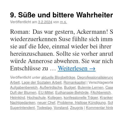
9. Süße und bittere Wahrheite
Veröffentlicht am
3.2.2024
von
m.s.
Roman: Das war gestern, Ackermann! S
wiederzuerkennen Suse fühlte sich imme
sie auf die Idee, einmal wieder bei ihre
hereinzuschauen. Sollte sie vorher anr
würde Annerose abwehren. Sie war nicht
Entschlüsse zu …
Weiterlesen
→
Veröffentlicht unter
aktuelle Blogbeiträge
,
Deprofessionalisierun
Arbeit
,
Lage der Sozialen Arbeit
,
Romankapitel
|
Verschlagworte
Aufgabenbereich
,
Außerirdische
,
Budget
,
Bulemie-Lernen
,
Cas
Duft der Blumen
,
EU-Mittel
,
Euthanasie-Behörde
,
FAchbereich
,
Heimkind
,
Hochschule
,
Kollegen
,
konfessionelle Träger
,
Kranken
Nachtgedanken
,
neuer Chef
,
Probleme. fristlose Kündigung
,
Sc
Superintendent
,
Todestag
,
Vorstand
,
Zeugnis
|
Kommentar hinte