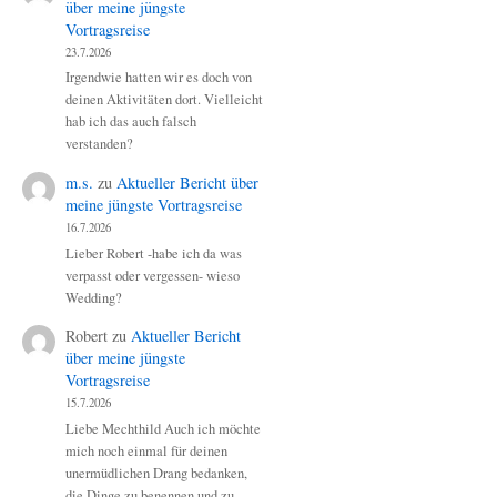
über meine jüngste
Vortragsreise
23.7.2026
Irgendwie hatten wir es doch von
deinen Aktivitäten dort. Vielleicht
hab ich das auch falsch
verstanden?
m.s.
zu
Aktueller Bericht über
meine jüngste Vortragsreise
16.7.2026
Lieber Robert -habe ich da was
verpasst oder vergessen- wieso
Wedding?
Robert
zu
Aktueller Bericht
über meine jüngste
Vortragsreise
15.7.2026
Liebe Mechthild Auch ich möchte
mich noch einmal für deinen
unermüdlichen Drang bedanken,
die Dinge zu benennen und zu