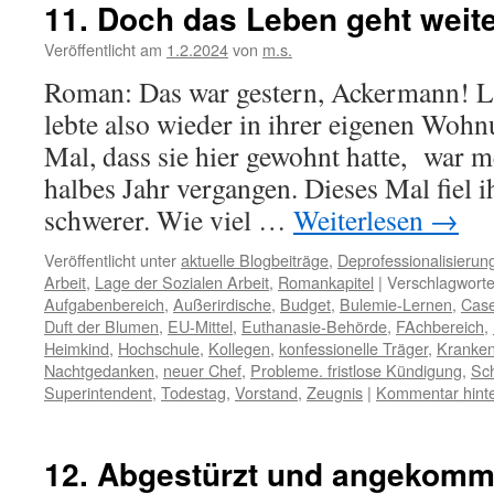
11. Doch das Leben geht weit
Veröffentlicht am
1.2.2024
von
m.s.
Roman: Das war gestern, Ackermann! 
lebte also wieder in ihrer eigenen Wohn
Mal, dass sie hier gewohnt hatte, war me
halbes Jahr vergangen. Dieses Mal fiel 
schwerer. Wie viel …
Weiterlesen
→
Veröffentlicht unter
aktuelle Blogbeiträge
,
Deprofessionalisierun
Arbeit
,
Lage der Sozialen Arbeit
,
Romankapitel
|
Verschlagworte
Aufgabenbereich
,
Außerirdische
,
Budget
,
Bulemie-Lernen
,
Cas
Duft der Blumen
,
EU-Mittel
,
Euthanasie-Behörde
,
FAchbereich
,
Heimkind
,
Hochschule
,
Kollegen
,
konfessionelle Träger
,
Kranken
Nachtgedanken
,
neuer Chef
,
Probleme. fristlose Kündigung
,
Sc
Superintendent
,
Todestag
,
Vorstand
,
Zeugnis
|
Kommentar hinte
12. Abgestürzt und angekom