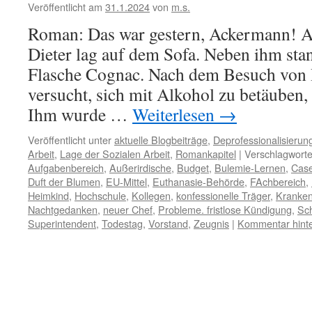
Veröffentlicht am
31.1.2024
von
m.s.
Roman: Das war gestern, Ackermann!
Dieter lag auf dem Sofa. Neben ihm stan
Flasche Cognac. Nach dem Besuch von 
versucht, sich mit Alkohol zu betäuben, 
Ihm wurde …
Weiterlesen
→
Veröffentlicht unter
aktuelle Blogbeiträge
,
Deprofessionalisierun
Arbeit
,
Lage der Sozialen Arbeit
,
Romankapitel
|
Verschlagworte
Aufgabenbereich
,
Außerirdische
,
Budget
,
Bulemie-Lernen
,
Cas
Duft der Blumen
,
EU-Mittel
,
Euthanasie-Behörde
,
FAchbereich
,
Heimkind
,
Hochschule
,
Kollegen
,
konfessionelle Träger
,
Kranken
Nachtgedanken
,
neuer Chef
,
Probleme. fristlose Kündigung
,
Sc
Superintendent
,
Todestag
,
Vorstand
,
Zeugnis
|
Kommentar hinte