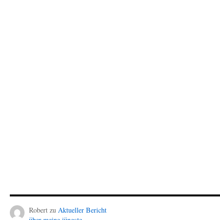
Robert
zu
Aktueller Bericht
über meine jüngste