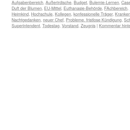
Aufgabenbereich
,
Außerirdische
,
Budget
,
Bulemie-Lernen
,
Cas
Duft der Blumen
,
EU-Mittel
,
Euthanasie-Behörde
,
FAchbereich
,
Heimkind
,
Hochschule
,
Kollegen
,
konfessionelle Träger
,
Kranken
Nachtgedanken
,
neuer Chef
,
Probleme. fristlose Kündigung
,
Sc
Superintendent
,
Todestag
,
Vorstand
,
Zeugnis
|
Kommentar hinte