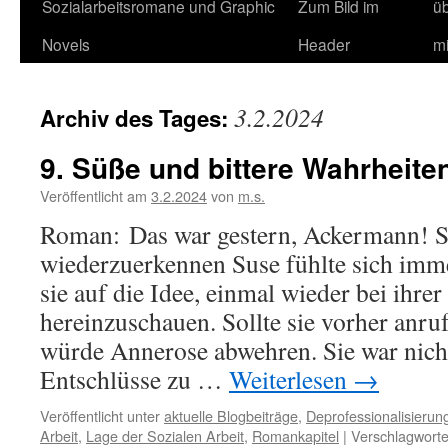
Sozialarbeitsromane und Graphic
Zum Bild im
ü
Novels
Header
m
3.2.2024
Archiv des Tages:
9. Süße und bittere Wahrheite
Veröffentlicht am
3.2.2024
von
m.s.
Roman: Das war gestern, Ackermann! S
wiederzuerkennen Suse fühlte sich imme
sie auf die Idee, einmal wieder bei ihre
hereinzuschauen. Sollte sie vorher anr
würde Annerose abwehren. Sie war nicht
Entschlüsse zu …
Weiterlesen
→
Veröffentlicht unter
aktuelle Blogbeiträge
,
Deprofessionalisierun
Arbeit
,
Lage der Sozialen Arbeit
,
Romankapitel
|
Verschlagworte