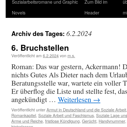
Sozialarbeitsromane und Graphic
Zum Bild im
ü
Novels
Header
m
6.2.2024
Archiv des Tages:
6. Bruchstellen
Veröffentlicht am
6.2.2024
von
m.s.
Roman: Das war gestern, Ackermann! De
nichts Gutes Als Dieter nach dem Urlaub
Beratungsstelle war, wartete ein voller 
Er überflog die Liste und stellte fest, da
angekündigt …
Weiterlesen
→
Veröffentlicht unter
Armut in Deutschland und die Soziale Arbeit
Romankapitel
,
Soziale Arbeit und Faschismus
,
Soziale Lage uns
Arme und Reiche
,
fristlose Kündigung
,
Gerücht
,
Handynummer
hinterlassen