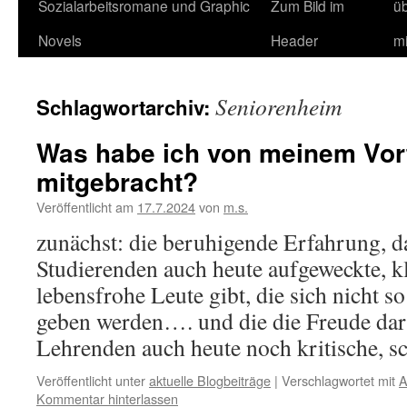
Sozialarbeitsromane und Graphic
Zum Bild im
ü
Novels
Header
m
Seniorenheim
Schlagwortarchiv:
Was habe ich von meinem Vor
mitgebracht?
Veröffentlicht am
17.7.2024
von
m.s.
zunächst: die beruhigende Erfahrung, da
Studierenden auch heute aufgeweckte, kl
lebensfrohe Leute gibt, die sich nicht s
geben werden…. und die die Freude darü
Lehrenden auch heute noch kritische, 
Veröffentlicht unter
aktuelle Blogbeiträge
|
Verschlagwortet mit
A
Kommentar hinterlassen