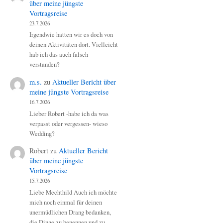
über meine jüngste
Vortragsreise
23.7.2026
Irgendwie hatten wir es doch von
deinen Aktivitäten dort. Vielleicht
hab ich das auch falsch
verstanden?
m.s.
zu
Aktueller Bericht über
meine jüngste Vortragsreise
16.7.2026
Lieber Robert -habe ich da was
verpasst oder vergessen- wieso
Wedding?
Robert
zu
Aktueller Bericht
über meine jüngste
Vortragsreise
15.7.2026
Liebe Mechthild Auch ich möchte
mich noch einmal für deinen
unermüdlichen Drang bedanken,
die Dinge zu benennen und zu