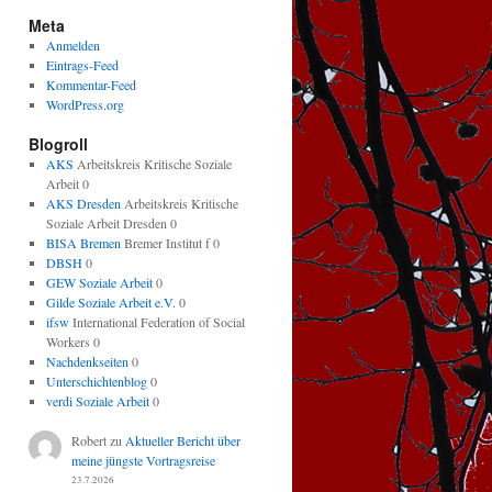
Meta
Anmelden
Eintrags-Feed
Kommentar-Feed
WordPress.org
Blogroll
AKS
Arbeitskreis Kritische Soziale
Arbeit 0
AKS Dresden
Arbeitskreis Kritische
Soziale Arbeit Dresden 0
BISA Bremen
Bremer Institut f 0
DBSH
0
GEW Soziale Arbeit
0
Gilde Soziale Arbeit e.V.
0
ifsw
International Federation of Social
Workers 0
Nachdenkseiten
0
Unterschichtenblog
0
verdi Soziale Arbeit
0
Robert
zu
Aktueller Bericht über
meine jüngste Vortragsreise
23.7.2026