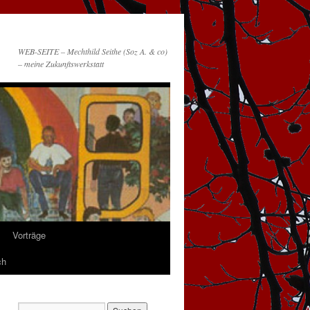
WEB-SEITE – Mechthild Seithe (Soz A. & co)
– meine Zukunftswerkstatt
Vorträge
ch