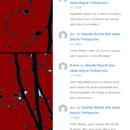
meine jüngste Vortragsreise
23.7.2026
Irgendwie hatten wir es doch von deinen
Aktivitäten dort. Vielleicht hab ich das
auch falsch verstanden?
m.s.
zu
Aktueller Bericht über meine
jüngste Vortragsreise
16.7.2026
Lieber Robert -habe ich da was verpasst
oder vergessen- wieso Wedding?
Robert
zu
Aktueller Bericht über
meine jüngste Vortragsreise
15.7.2026
Liebe Mechthild Auch ich möchte mich
noch einmal für deinen unermüdlichen
Drang bedanken, die Dinge zu benennen
und zu kritisieren.…
m.s.
zu
Aktueller Bericht über meine
jüngste Vortragsreise
7.7.2026
Liebe Melina, ganz spontan und auf die
Schnelle: Wer mein neues Buch liest,