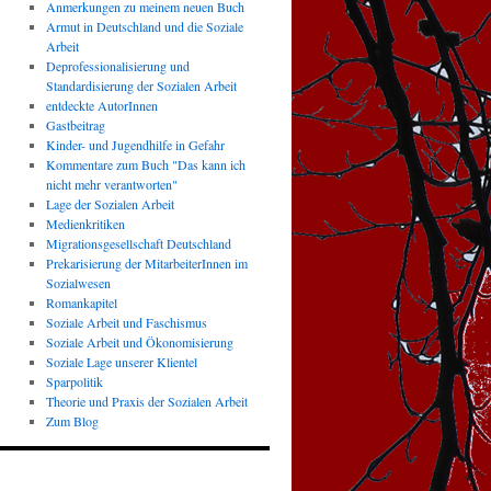
Anmerkungen zu meinem neuen Buch
Armut in Deutschland und die Soziale
Arbeit
Deprofessionalisierung und
Standardisierung der Sozialen Arbeit
entdeckte AutorInnen
Gastbeitrag
Kinder- und Jugendhilfe in Gefahr
Kommentare zum Buch "Das kann ich
nicht mehr verantworten"
Lage der Sozialen Arbeit
Medienkritiken
Migrationsgesellschaft Deutschland
Prekarisierung der MitarbeiterInnen im
Sozialwesen
Romankapitel
Soziale Arbeit und Faschismus
Soziale Arbeit und Ökonomisierung
Soziale Lage unserer Klientel
Sparpolitik
Theorie und Praxis der Sozialen Arbeit
Zum Blog