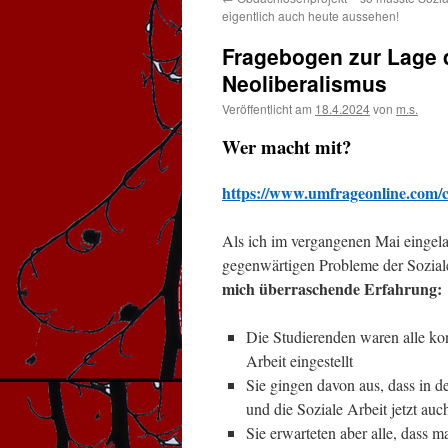
eigentlich auch heute aussehen!
Fragebogen zur Lage d
Neoliberalismus
Veröffentlicht am
18.4.2024
von
m.s.
Wer macht mit?
https://www.umfrageonline.com/c
Als ich im vergangenen Mai eingela
gegenwärtigen Probleme der Soziale
mich überraschende Erfahrung:
Die Studierenden waren alle ko
Arbeit eingestellt
Sie gingen davon aus, dass in d
und die Soziale Arbeit jetzt auc
Sie erwarteten aber alle, dass 