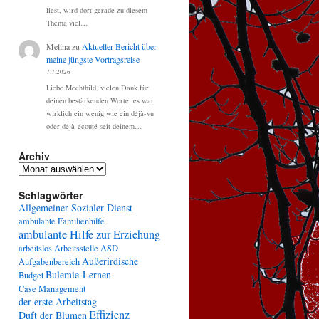
liest, wird dort gerade zu diesem
Thema viel…
Melina
zu
Aktueller Bericht über
meine jüngste Vortragsreise
7.7.2026
Liebe Mechthild, vielen Dank für
deinen bestärkenden Worte, es war
wirklich ein wenig wie ein déjà-vu
oder déjà-écouté seit deinem…
Archiv
Archiv
Schlagwörter
Allgemeiner Sozialer Dienst
ambulante Familienhilfe
ambulante Hilfe zur Erziehung
arbeitslos
Arbeitsstelle
ASD
Außerirdische
Aufgabenbereich
Bulemie-Lernen
Budget
Case Management
der erste Arbeitstag
Effizienz
Duft der Blumen