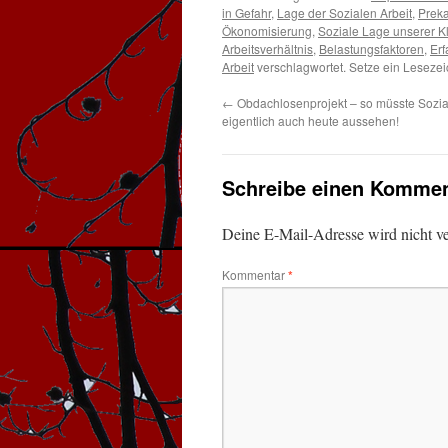
in Gefahr
,
Lage der Sozialen Arbeit
,
Preka
Ökonomisierung
,
Soziale Lage unserer Kl
Arbeitsverhältnis
,
Belastungsfaktoren
,
Er
Arbeit
verschlagwortet. Setze ein Leseze
←
Obdachlosenprojekt – so müsste Sozial
eigentlich auch heute aussehen!
Schreibe einen Kommen
Deine E-Mail-Adresse wird nicht ver
Kommentar
*