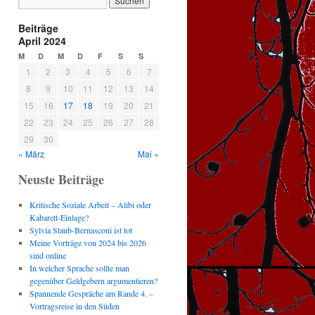
Beiträge
April 2024
M
D
M
D
F
S
S
1
2
3
4
5
6
7
8
9
10
11
12
13
14
15
16
17
18
19
20
21
22
23
24
25
26
27
28
29
30
« März
Mai »
Neuste Beiträge
Kritische Soziale Arbeit – Alibi oder
Kabarett-Einlage?
Sylvia Staub-Bernasconi ist tot
Meine Vorträge von 2024 bis 2026
sind online
In welcher Sprache sollte man
gegenüber Geldgebern argumentieren?
Spannende Gespräche am Rande 4. –
Vortragsreise in den Süden