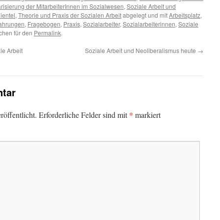
risierung der MitarbeiterInnen im Sozialwesen
,
Soziale Arbeit und
ientel
,
Theorie und Praxis der Sozialen Arbeit
abgelegt und mit
Arbeitsplatz
,
fahrungen
,
Fragebogen
,
Praxis
,
Sozialarbeiter
,
Sozialarbeiterinnen
,
Soziale
ichen für den
Permalink
.
e Arbeit
Soziale Arbeit und Neoliberalismus heute
→
tar
*
öffentlicht.
Erforderliche Felder sind mit
markiert