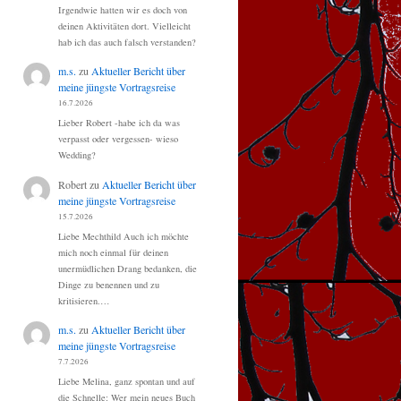
Irgendwie hatten wir es doch von
deinen Aktivitäten dort. Vielleicht
hab ich das auch falsch verstanden?
m.s.
zu
Aktueller Bericht über
meine jüngste Vortragsreise
16.7.2026
Lieber Robert -habe ich da was
verpasst oder vergessen- wieso
Wedding?
Robert
zu
Aktueller Bericht über
meine jüngste Vortragsreise
15.7.2026
Liebe Mechthild Auch ich möchte
mich noch einmal für deinen
unermüdlichen Drang bedanken, die
Dinge zu benennen und zu
kritisieren.…
m.s.
zu
Aktueller Bericht über
meine jüngste Vortragsreise
7.7.2026
Liebe Melina, ganz spontan und auf
die Schnelle: Wer mein neues Buch