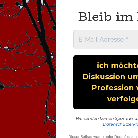
Bleib im 
Wir senden keinen Spam! Erfa
Datenschutzerkl
Dieser Beitrag wurde unter
Deprofessiona