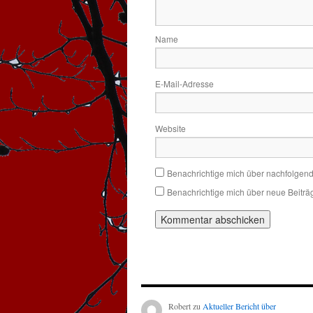
Name
E-Mail-Adresse
Website
Benachrichtige mich über nachfolgen
Benachrichtige mich über neue Beiträg
Robert
zu
Aktueller Bericht über