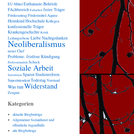
Euthanasie-Behörde
EU-Mittel
FAchbereich
freier Träger
Fallarbeit
Förderantrag
Fördermittel-Aquise
Heimkind
Hochschule
Kollegen
konfessionelle Träger
Krankengeschichte
Kritik
Liebe
Nachtgedanken
Leitungsebene
Neoliberalismus
neuer Chef
Probleme. fristlose Kündigung
Schock
Professionalität
Soziale Arbeit
Sparen
Studienreform
Sozialstaat
Todestag
Superintendent
Vorstand
Widerstand
Was tun
Zeugnis
Kategorien
aktuelle Blogbeiträge
Allgemeiner Sozialdienst und
öffentliche Jugendhilfe
alte Blogbeitrage