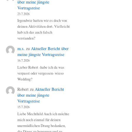
über meine jüngste
Vortragsreise
23.7.2026
Irgendwie hatten wir es doch von
deinen Aktivitäten dort. Vielleicht
hab ich das auch falsch
verstanden?
m.s.
zu
Aktueller Bericht über
meine jüngste Vortragsreise
16.7.2026
Lieber Robert -habe ich da was
verpasst oder vergessen- wieso
Wedding?
Robert
zu
Aktueller Bericht
über meine jüngste
Vortragsreise
15.7.2026
Liebe Mechthild Auch ich möchte
mich noch einmal für deinen
unermüdlichen Drang bedanken,
die Dinge zu benennen und zu