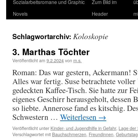
Sozialarbeitsromane und Graphic
Zum Bild im
ü
Novels
Header
m
Koloskopie
Schlagwortarchiv:
3. Marthas Töchter
Veröffentlicht am
9.2.2024
von
m.s.
Roman: Das war gestern, Ackermann! Su
Alles war fertig. Suse betrachtete volle
gedeckten Kaffee-Tisch. Sie hatte zur Fe
eigenes Geschirr herausgeholt, dessen
so liebte. Annerose fand es kitschig. De
Schwestern …
Weiterlesen
→
Veröffentlicht unter
Kinder- und Jugendhilfe in Gefahr
,
Lage der 
Verschlagwortet mit
Bauchschmerzen
,
Freundinnen
,
Geburtstag