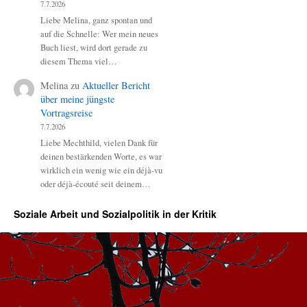
7.7.2026
Liebe Melina, ganz spontan und
auf die Schnelle: Wer mein neues
Buch liest, wird dort gerade zu
diesem Thema viel…
Melina
zu
Aktueller Bericht
über meine jüngste
Vortragsreise
7.7.2026
Liebe Mechthild, vielen Dank für
deinen bestärkenden Worte, es war
wirklich ein wenig wie ein déjà-vu
oder déjà-écouté seit deinem…
Soziale Arbeit und Sozialpolitik in der Kritik