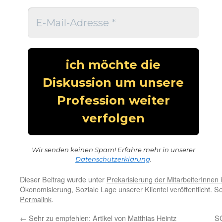
Wir senden keinen Spam! Erfahre mehr in unserer
Datenschutzerklärung
.
Dieser Beitrag wurde unter
Prekarisierung der MitarbeiterInnen
Ökonomisierung
,
Soziale Lage unserer Klientel
veröffentlicht. S
Permalink
.
←
Sehr zu empfehlen: Artikel von Matthias Heintz
SG