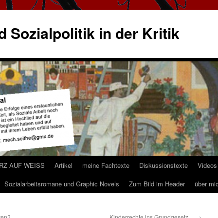
 Sozialpolitik in der Kritik
ARZ AUF WEISS
Artikel
meine Fachtexte
Diskussionstexte
Videos
Sozialarbeitsromane und Graphic Novels
Zum Bild im Header
über mi
ren?
Kinderrechte ins Grundgesetz…
→