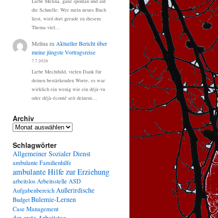
Liebe Melina, ganz spontan und auf
die Schnelle: Wer mein neues Buch
liest, wird dort gerade zu diesem
Thema viel…
Melina
zu
Aktueller Bericht über
meine jüngste Vortragsreise
7.7.2026
Liebe Mechthild, vielen Dank für
deinen bestärkenden Worte, es war
wirklich ein wenig wie ein déjà-vu
oder déjà-écouté seit deinem…
Archiv
Archiv
Schlagwörter
Allgemeiner Sozialer Dienst
ambulante Familienhilfe
ambulante Hilfe zur Erziehung
arbeitslos
Arbeitsstelle
ASD
Außerirdische
Aufgabenbereich
Bulemie-Lernen
Budget
Case Management
der erste Arbeitstag