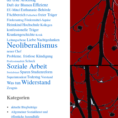
Effizienz
Duft der Blumen
Euthanasie-Behörde
EU-Mittel
FAchbereich
freier Träger
Fallarbeit
Förderantrag
Fördermittel-Aquise
Heimkind
Hochschule
Kollegen
konfessionelle Träger
Krankengeschichte
Kritik
Liebe
Nachtgedanken
Leitungsebene
Neoliberalismus
neuer Chef
Probleme. fristlose Kündigung
Schock
Professionalität
Soziale Arbeit
Sparen
Studienreform
Sozialstaat
Todestag
Superintendent
Vorstand
Widerstand
Was tun
Zeugnis
Kategorien
aktuelle Blogbeiträge
Allgemeiner Sozialdienst und
öffentliche Jugendhilfe