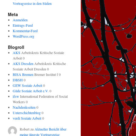
Vortragsreise in den Süden
Meta
Anmelden
Eintrags-Feed
Kommentar-Feed
WordPress.org
Blogroll
AKS
Arbeitskreis Kritische Soziale
Arbeit 0
AKS Dresden
Arbeitskreis Kritische
Soziale Arbeit Dresden 0
BISA Bremen
Bremer Institut f 0
DBSH
0
GEW Soziale Arbeit
0
Gilde Soziale Arbeit e.V.
0
ifsw
International Federation of Social
Workers 0
Nachdenkseiten
0
Unterschichtenblog
0
verdi Soziale Arbeit
0
Robert
zu
Aktueller Bericht über
meine jüngste Vortragsreise