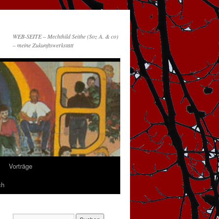
WEB-SEITE – Mechthild Seithe (Soz A. & co)
– meine Zukunftswerkstatt
Vorträge
ch