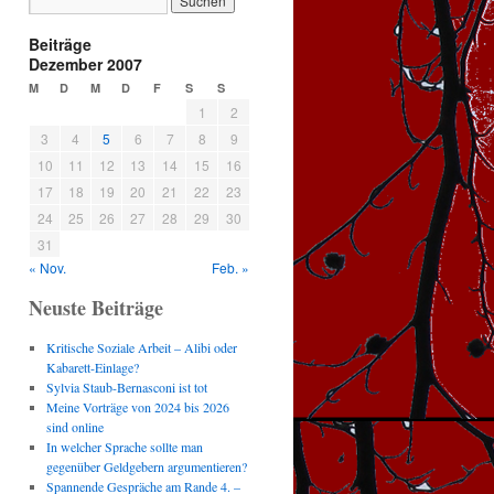
Beiträge
Dezember 2007
M
D
M
D
F
S
S
1
2
3
4
5
6
7
8
9
10
11
12
13
14
15
16
17
18
19
20
21
22
23
24
25
26
27
28
29
30
31
« Nov.
Feb. »
Neuste Beiträge
Kritische Soziale Arbeit – Alibi oder
Kabarett-Einlage?
Sylvia Staub-Bernasconi ist tot
Meine Vorträge von 2024 bis 2026
sind online
In welcher Sprache sollte man
gegenüber Geldgebern argumentieren?
Spannende Gespräche am Rande 4. –