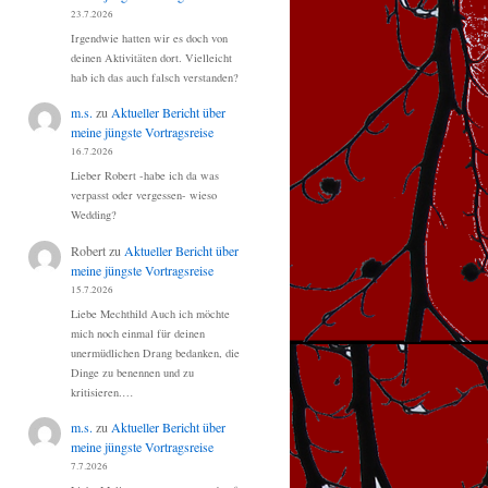
23.7.2026
Irgendwie hatten wir es doch von
deinen Aktivitäten dort. Vielleicht
hab ich das auch falsch verstanden?
m.s.
zu
Aktueller Bericht über
meine jüngste Vortragsreise
16.7.2026
Lieber Robert -habe ich da was
verpasst oder vergessen- wieso
Wedding?
Robert
zu
Aktueller Bericht über
meine jüngste Vortragsreise
15.7.2026
Liebe Mechthild Auch ich möchte
mich noch einmal für deinen
unermüdlichen Drang bedanken, die
Dinge zu benennen und zu
kritisieren.…
m.s.
zu
Aktueller Bericht über
meine jüngste Vortragsreise
7.7.2026