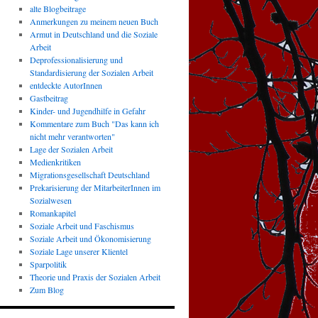
alte Blogbeitrage
Anmerkungen zu meinem neuen Buch
Armut in Deutschland und die Soziale
Arbeit
Deprofessionalisierung und
Standardisierung der Sozialen Arbeit
entdeckte AutorInnen
Gastbeitrag
Kinder- und Jugendhilfe in Gefahr
Kommentare zum Buch "Das kann ich
nicht mehr verantworten"
Lage der Sozialen Arbeit
Medienkritiken
Migrationsgesellschaft Deutschland
Prekarisierung der MitarbeiterInnen im
Sozialwesen
Romankapitel
Soziale Arbeit und Faschismus
Soziale Arbeit und Ökonomisierung
Soziale Lage unserer Klientel
Sparpolitik
Theorie und Praxis der Sozialen Arbeit
Zum Blog