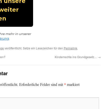
hre mehr in unserer
ärung
.
age
veröffentlicht. Setze ein Lesezeichen für den
Permalink
.
ren?
Kinderrechte ins Grundgesetz…
→
tar
*
öffentlicht.
Erforderliche Felder sind mit
markiert