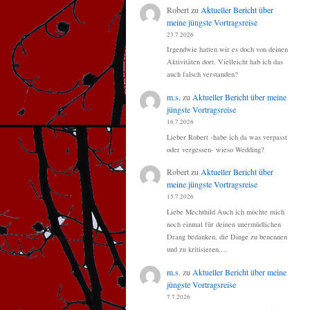
Robert
zu
Aktueller Bericht über
meine jüngste Vortragsreise
23.7.2026
Irgendwie hatten wir es doch von deinen
Aktivitäten dort. Vielleicht hab ich das
auch falsch verstanden?
m.s.
zu
Aktueller Bericht über meine
jüngste Vortragsreise
16.7.2026
Lieber Robert -habe ich da was verpasst
oder vergessen- wieso Wedding?
Robert
zu
Aktueller Bericht über
meine jüngste Vortragsreise
15.7.2026
Liebe Mechthild Auch ich möchte mich
noch einmal für deinen unermüdlichen
Drang bedanken, die Dinge zu benennen
und zu kritisieren.…
m.s.
zu
Aktueller Bericht über meine
jüngste Vortragsreise
7.7.2026