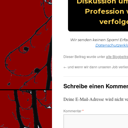
Wir senden keinen Spam! Erfa
Datenschutzerkl
Dieser Beitrag wurde unter
alte Blogbeitr
←
und wenn wir dann unseren Job verlie
Schreibe einen Kommen
Deine E-Mail-Adresse wird nicht ver
Kommentar
*