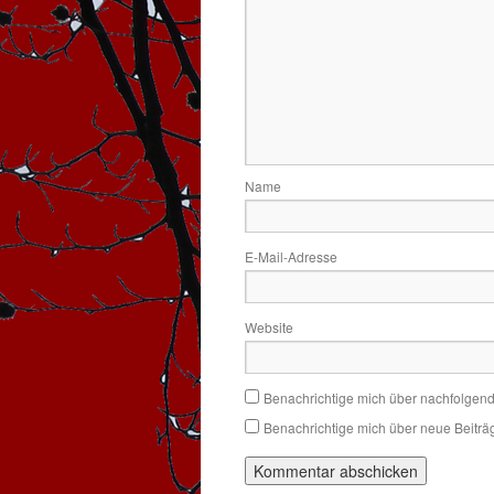
Name
E-Mail-Adresse
Website
Benachrichtige mich über nachfolgen
Benachrichtige mich über neue Beiträg