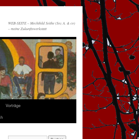
WEB-SEITE – Mechthild Seithe (Soz A. & co)
– meine Zukunftswerkstatt
Vorträge
ch