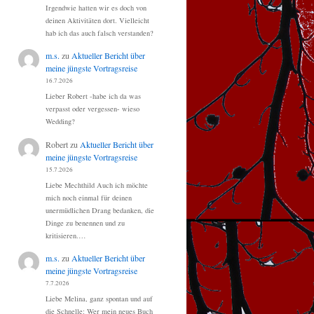
Irgendwie hatten wir es doch von
deinen Aktivitäten dort. Vielleicht
hab ich das auch falsch verstanden?
m.s.
zu
Aktueller Bericht über
meine jüngste Vortragsreise
16.7.2026
Lieber Robert -habe ich da was
verpasst oder vergessen- wieso
Wedding?
Robert
zu
Aktueller Bericht über
meine jüngste Vortragsreise
15.7.2026
Liebe Mechthild Auch ich möchte
mich noch einmal für deinen
unermüdlichen Drang bedanken, die
Dinge zu benennen und zu
kritisieren.…
m.s.
zu
Aktueller Bericht über
meine jüngste Vortragsreise
7.7.2026
Liebe Melina, ganz spontan und auf
die Schnelle: Wer mein neues Buch