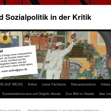
 Sozialpolitik in der Kritik
ARZ AUF WEISS
Artikel
meine Fachtexte
Diskussionstexte
Videos
Sozialarbeitsromane und Graphic Novels
Zum Bild im Header
über mi
doch unser Brot
Bewältigungsstrategie 3: die geduldigen HelferInnen
→