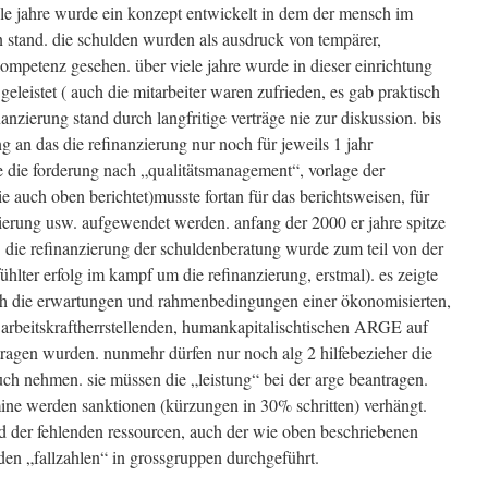
le jahre wurde ein konzept entwickelt in dem der mensch im
on stand. die schulden wurden als ausdruck von tempärer,
mpetenz gesehen. über viele jahre wurde in dieser einrichtung
 geleistet ( auch die mitarbeiter waren zufrieden, es gab praktisch
nanzierung stand durch langfritige verträge nie zur diskussion. bis
ing an das die refinanzierung nur noch für jeweils 1 jahr
 die forderung nach „qualitätsmanagement“, vorlage der
wie auch oben berichtet)musste fortan für das berichtsweisen, für
ierung usw. aufgewendet werden. anfang der 2000 er jahre spitze
u. die refinanzierung der schuldenberatung wurde zum teil von der
hlter erfolg im kampf um die refinanzierung, erstmal). es zeigte
uch die erwartungen und rahmenbedingungen einer ökonomisierten,
n, arbeitskraftherrstellenden, humankapitalischtischen ARGE auf
ragen wurden. nunmehr dürfen nur noch alg 2 hilfebezieher die
ch nehmen. sie müssen die „leistung“ bei der arge beantragen.
rmine werden sanktionen (kürzungen in 30% schritten) verhängt.
d der fehlenden ressourcen, auch der wie oben beschriebenen
den „fallzahlen“ in grossgruppen durchgeführt.