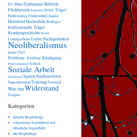
Euthanasie-Behörde
EU-Mittel
FAchbereich
freier Träger
Fallarbeit
Förderantrag
Fördermittel-Aquise
Heimkind
Hochschule
Kollegen
konfessionelle Träger
Krankengeschichte
Kritik
Liebe
Nachtgedanken
Leitungsebene
Neoliberalismus
neuer Chef
Probleme. fristlose Kündigung
Schock
Professionalität
Soziale Arbeit
Sparen
Studienreform
Sozialstaat
Todestag
Superintendent
Vorstand
Widerstand
Was tun
Zeugnis
Kategorien
aktuelle Blogbeiträge
Allgemeiner Sozialdienst und
öffentliche Jugendhilfe
alte Blogbeitrage