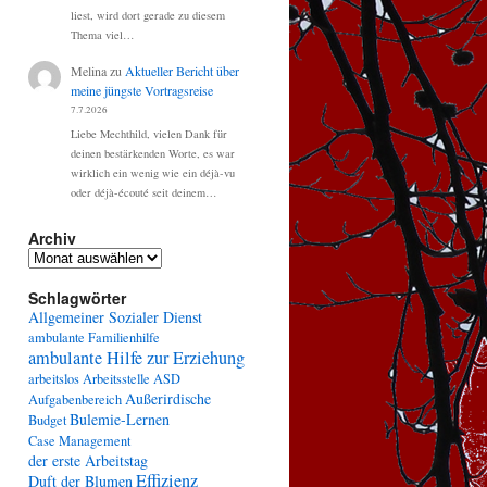
liest, wird dort gerade zu diesem
Thema viel…
Melina
zu
Aktueller Bericht über
meine jüngste Vortragsreise
7.7.2026
Liebe Mechthild, vielen Dank für
deinen bestärkenden Worte, es war
wirklich ein wenig wie ein déjà-vu
oder déjà-écouté seit deinem…
Archiv
Archiv
Schlagwörter
Allgemeiner Sozialer Dienst
ambulante Familienhilfe
ambulante Hilfe zur Erziehung
arbeitslos
Arbeitsstelle
ASD
Außerirdische
Aufgabenbereich
Bulemie-Lernen
Budget
Case Management
der erste Arbeitstag
Effizienz
Duft der Blumen