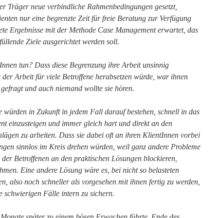
der Träger neue verbindliche Rahmenbedingungen gesetzt,
ienten nur eine begrenzte Zeit für freie Beratung zur Verfügung
ete Ergebnisse mit der Methode Case Management erwartet, das
füllende Ziele ausgerichtet werden soll.
Innen tun? Dass diese Begrenzung ihre Arbeit unsinnig
 der Arbeit für viele Betroffene herabsetzen würde, war ihnen
e gefragt und auch niemand wollte sie hören.
e würden in Zukunft in jedem Fall darauf bestehen, schnell in das
t einzusteigen und immer gleich hart und direkt an den
lägen zu arbeiten. Dass sie dabei oft an ihren KlientInnen vorbei
ngen sinnlos im Kreis drehen würden, weil ganz andere Probleme
der Betroffenen an den praktischen Lösungen blockieren,
hmen. Eine andere Lösung wäre es, bei nicht so belasteten
en, also noch schneller als vorgesehen mit ihnen fertig zu werden,
e schwierigen Fälle intern zu sichern.
r Monate später zu einem bösen Erwachen führte. Ende des