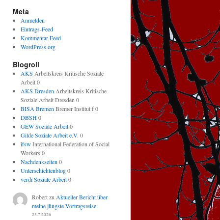
Meta
Anmelden
Eintrags-Feed
Kommentar-Feed
WordPress.org
Blogroll
AKS
Arbeitskreis Kritische Soziale
Arbeit 0
AKS Dresden
Arbeitskreis Kritische
Soziale Arbeit Dresden 0
BISA Bremen
Bremer Institut f 0
DBSH
0
GEW Soziale Arbeit
0
Gilde Soziale Arbeit e.V.
0
ifsw
International Federation of Social
Workers 0
Nachdenkseiten
0
Unterschichtenblog
0
verdi Soziale Arbeit
0
Robert
zu
Aktueller Bericht über
meine jüngste Vortragsreise
23.7.2026