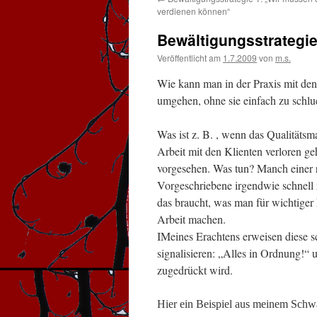
verdienen können“
Bewältigungsstrategie
Veröffentlicht am
1.7.2009
von
m.s.
Wie kann man in der Praxis mit d
umgehen, ohne sie einfach zu schlu
Was ist z. B. , wenn das Qualitätsm
Arbeit mit den Klienten verloren ge
vorgesehen. Was tun? Manch einer r
Vorgeschriebene irgendwie schnell z
das braucht, was man für wichtiger
Arbeit machen.
IMeines Erachtens erweisen diese s
signalisieren: „Alles in Ordnung!“ 
zugedrückt wird.
Hier ein Beispiel aus meinem Schw