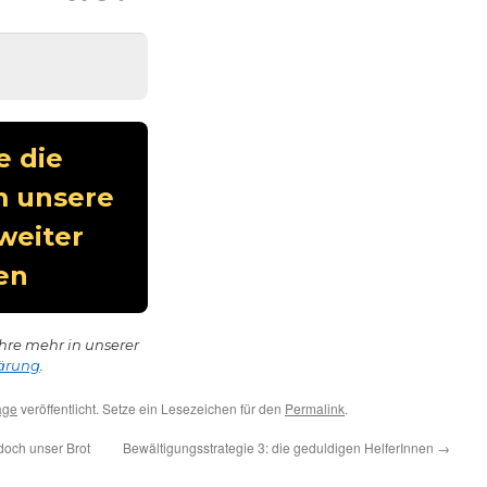
hre mehr in unserer
ärung
.
age
veröffentlicht. Setze ein Lesezeichen für den
Permalink
.
doch unser Brot
Bewältigungsstrategie 3: die geduldigen HelferInnen
→