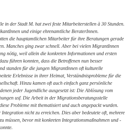
e in der Stadt M. hat zwei feste Mitarbeiterstellen à 30 Stunden.
ikantInnen und einige ehrenamtliche BeraterInnen.
atten die hauptamtlichen Mitarbeiter für ihre Beratungen gerade
hten. Manches ging zwar schnell. Aber bei vielen MigrantInnen
ng nötig, weil allein die konkreten Informationen und ersten
 dazu führen konnten, dass die Betroffenen nun besser
rund standen für die jungen MigrantInnen oft kulturelle
eitete Erlebnisse in ihrer Heimat, Verständnisprobleme für die
ellschaft. Hinzu kamen oft auch einfach ganz persönliche
denen jeder Jugendliche ausgesetzt ist: Die Ablösung vom
hungen usf. Die Arbeit in der Migrationsberatungsstelle
s diese Probleme mit thematisiert und auch angepackt wurden.
 Integration nicht zu erreichen. Dies aber bedeutete oft, mehrere
zu müssen, bevor mit konkreten Integrationsmaßnahmen und -
konnte.