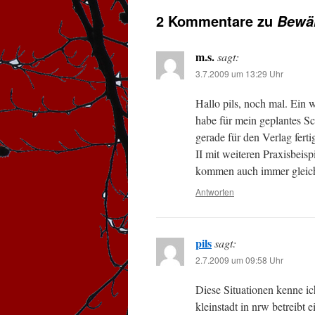
2 Kommentare zu
Bewäl
m.s.
sagt:
3.7.2009 um 13:29 Uhr
Hallo pils, noch mal. Ein w
habe für mein geplantes S
gerade für den Verlag fert
II mit weiteren Praxisbeis
kommen auch immer gleich 
Antworten
pils
sagt:
2.7.2009 um 09:58 Uhr
Diese Situationen kenne ich 
kleinstadt in nrw betreibt e