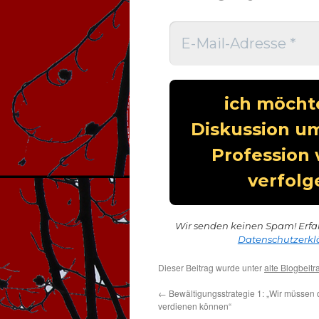
Wir senden keinen Spam! Erfa
Datenschutzerkl
Dieser Beitrag wurde unter
alte Blogbeitr
←
Bewältigungsstrategie 1: „Wir müssen 
verdienen können“