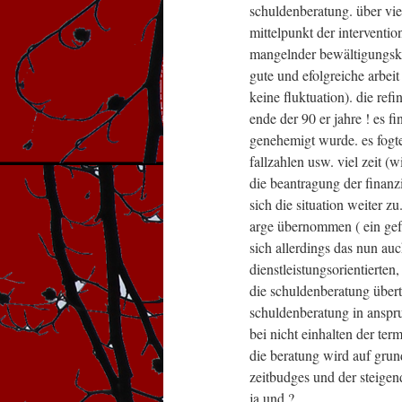
schuldenberatung. über vie
mittelpunkt der interventi
mangelnder bewältigungsko
gute und efolgreiche arbeit
keine fluktuation). die refi
ende der 90 er jahre ! es f
genehemigt wurde. es fogte
fallzahlen usw. viel zeit (
die beantragung der finanz
sich die situation weiter z
arge übernommen ( ein gefü
sich allerdings das nun a
dienstleistungsorientierte
die schuldenberatung übert
schuldenberatung in anspru
bei nicht einhalten der te
die beratung wird auf grun
zeitbudges und der steigen
ja und ?