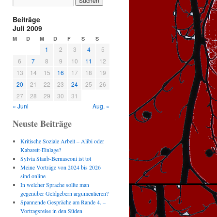
Beiträge
Juli 2009
M
D
M
D
F
S
S
1
2
3
4
5
6
7
8
9
10
11
12
13
14
15
16
17
18
19
20
21
22
23
24
25
26
27
28
29
30
31
« Juni
Aug. »
Neuste Beiträge
Kritische Soziale Arbeit – Alibi oder
Kabarett-Einlage?
Sylvia Staub-Bernasconi ist tot
Meine Vorträge von 2024 bis 2026
sind online
In welcher Sprache sollte man
gegenüber Geldgebern argumentieren?
Spannende Gespräche am Rande 4. –
Vortragsreise in den Süden