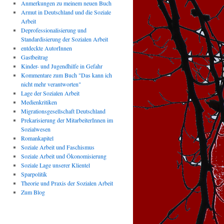
Anmerkungen zu meinem neuen Buch
Armut in Deutschland und die Soziale
Arbeit
Deprofessionalisierung und
Standardisierung der Sozialen Arbeit
entdeckte AutorInnen
Gastbeitrag
Kinder- und Jugendhilfe in Gefahr
Kommentare zum Buch "Das kann ich
nicht mehr verantworten"
Lage der Sozialen Arbeit
Medienkritiken
Migrationsgesellschaft Deutschland
Prekarisierung der MitarbeiterInnen im
Sozialwesen
Romankapitel
Soziale Arbeit und Faschismus
Soziale Arbeit und Ökonomisierung
Soziale Lage unserer Klientel
Sparpolitik
Theorie und Praxis der Sozialen Arbeit
Zum Blog