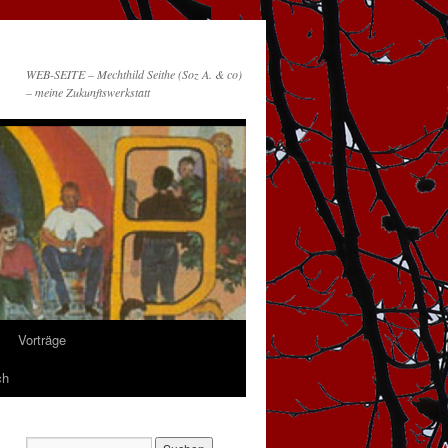
WEB-SEITE – Mechthild Seithe (Soz A. & co)
– meine Zukunftswerkstatt
Vorträge
ch