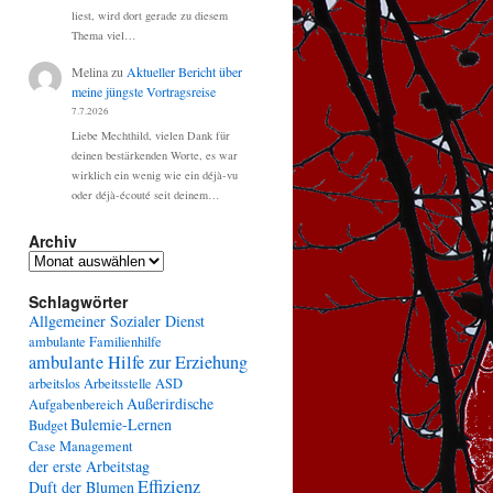
liest, wird dort gerade zu diesem
Thema viel…
Melina
zu
Aktueller Bericht über
meine jüngste Vortragsreise
7.7.2026
Liebe Mechthild, vielen Dank für
deinen bestärkenden Worte, es war
wirklich ein wenig wie ein déjà-vu
oder déjà-écouté seit deinem…
Archiv
Archiv
Schlagwörter
Allgemeiner Sozialer Dienst
ambulante Familienhilfe
ambulante Hilfe zur Erziehung
arbeitslos
Arbeitsstelle
ASD
Außerirdische
Aufgabenbereich
Bulemie-Lernen
Budget
Case Management
der erste Arbeitstag
Effizienz
Duft der Blumen