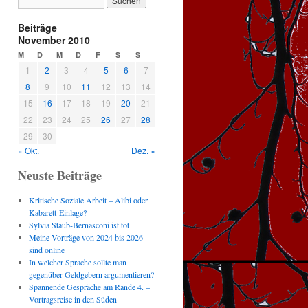
Beiträge
November 2010
M
D
M
D
F
S
S
1
2
3
4
5
6
7
8
9
10
11
12
13
14
15
16
17
18
19
20
21
22
23
24
25
26
27
28
29
30
« Okt.
Dez. »
Neuste Beiträge
Kritische Soziale Arbeit – Alibi oder
Kabarett-Einlage?
Sylvia Staub-Bernasconi ist tot
Meine Vorträge von 2024 bis 2026
sind online
In welcher Sprache sollte man
gegenüber Geldgebern argumentieren?
Spannende Gespräche am Rande 4. –
Vortragsreise in den Süden