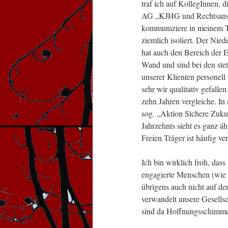
traf ich auf KollegInnen, 
AG „KJHG und Rechtsansprü
kommuniziere in meinem T
ziemlich isoliert. Der Ni
hat auch den Bereich der E
Wand und sind bei den stet
unserer Klienten personell
sehr wir qualitativ gefall
zehn Jahren vergleiche. In
sog. „Aktion Sichere Zuku
Jahrzehnts sieht es ganz ä
Freien Träger ist häufig ver
Ich bin wirklich froh, da
engagierte Menschen (wie z.
übrigens auch nicht auf de
verwandelt unsere Gesellsc
sind da Hoffnungsschimme