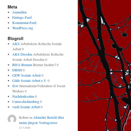
Meta
Anmelden
Eintrags-Feed
Kommentar-Feed
WordPress.org
Blogroll
AKS
Arbeitskreis Kritische Soziale
Arbeit 0
AKS Dresden
Arbeitskreis Kritische
Soziale Arbeit Dresden 0
BISA Bremen
Bremer Institut f 0
DBSH
0
GEW Soziale Arbeit
0
Gilde Soziale Arbeit e.V.
0
ifsw
International Federation of Social
Workers 0
Nachdenkseiten
0
Unterschichtenblog
0
verdi Soziale Arbeit
0
Robert
zu
Aktueller Bericht über
meine jüngste Vortragsreise
23.7.2026