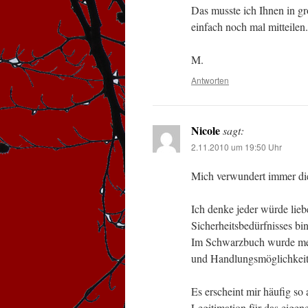
Das musste ich Ihnen in gr
einfach noch mal mitteilen.
M.
Antworten
Nicole
sagt:
2.11.2010 um 19:50 Uhr
Mich verwundert immer di
Ich denke jeder würde liebe
Sicherheitsbedürfnisses bi
Im Schwarzbuch wurde mein
und Handlungsmöglichkeit
Es erscheint mir häufig so 
Legitimation für das eigen