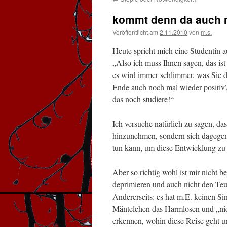
kommt denn da auch n
Veröffentlicht am
2.11.2010
von
m.s.
Heute spricht mich eine Studentin a
„Also ich muss Ihnen sagen, das ist
es wird immer schlimmer, was Sie d
Ende auch noch mal wieder positiv?
das noch studiere!“
Ich versuche natürlich zu sagen, das
hinzunehmen, sondern sich dagegen
tun kann, um diese Entwicklung zu 
Aber so richtig wohl ist mir nicht 
deprimieren und auch nicht den Teu
Andererseits: es hat m.E. keinen S
Mäntelchen das Harmlosen und „nic
erkennen, wohin diese Reise geht u