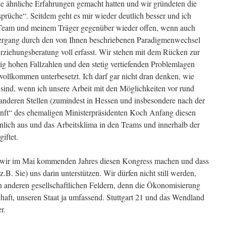
die ähnliche Erfahrungen gemacht hatten und wir gründeten die
che“. Seitdem geht es mir wieder deutlich besser und ich
eam und meinem Träger gegenüber wieder offen, wenn auch
edergang durch den von Ihnen beschriebenen Paradigmenwechsel
rziehungsberatung voll erfasst. Wir stehen mit dem Rücken zur
ig hohen Fallzahlen und den stetig vertiefenden Problemlagen
 vollkommen unterbesetzt. Ich darf gar nicht dran denken, wie
en sind, wenn ich unsere Arbeit mit den Möglichkeiten vor rund
 anderen Stellen (zumindest in Hessen und insbesondere nach der
nft“ des ehemaligen Ministerpräsidenten Koch Anfang diesen
hnlich aus und das Arbeitsklima in den Teams und innerhalb der
giftet.
ss wir im Mai kommenden Jahres diesen Kongress machen und dass
B. Sie) uns darin unterstützen. Wir dürfen nicht still werden,
n anderen gesellschaftlichen Feldern, denn die Ökonomisierung
haft, unseren Staat ja umfassend. Stuttgart 21 und das Wendland
r.