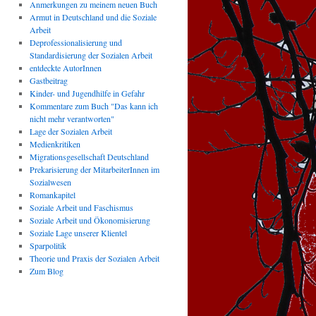
Anmerkungen zu meinem neuen Buch
Armut in Deutschland und die Soziale
Arbeit
Deprofessionalisierung und
Standardisierung der Sozialen Arbeit
entdeckte AutorInnen
Gastbeitrag
Kinder- und Jugendhilfe in Gefahr
Kommentare zum Buch "Das kann ich
nicht mehr verantworten"
Lage der Sozialen Arbeit
Medienkritiken
Migrationsgesellschaft Deutschland
Prekarisierung der MitarbeiterInnen im
Sozialwesen
Romankapitel
Soziale Arbeit und Faschismus
Soziale Arbeit und Ökonomisierung
Soziale Lage unserer Klientel
Sparpolitik
Theorie und Praxis der Sozialen Arbeit
Zum Blog