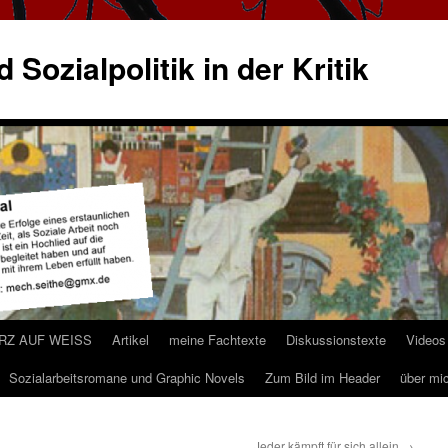
 Sozialpolitik in der Kritik
ARZ AUF WEISS
Artikel
meine Fachtexte
Diskussionstexte
Videos
Sozialarbeitsromane und Graphic Novels
Zum Bild im Header
über mi
Jeder kämpft für sich allein
→