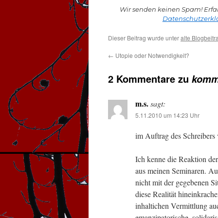
Wir senden keinen Spam! Erfa
Datenschutzerkl
Dieser Beitrag wurde unter
alte Blogbeitr
←
Utopie oder Notwendigkeit?
2 Kommentare zu
kommt
m.s.
sagt:
5.11.2010 um 14:23 Uhr
im Auftrag des Schreibers 
Ich kenne die Reaktion der 
aus meinen Seminaren. Au
nicht mit der gegebenen Sit
diese Realität hineinkrach
inhaltichen Vermittlung au
emanzipatorische, solidari