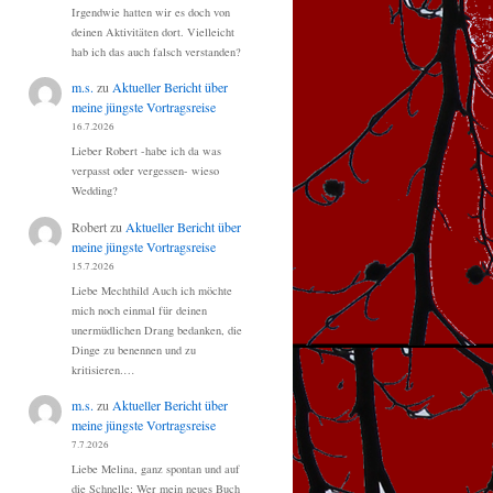
Irgendwie hatten wir es doch von
deinen Aktivitäten dort. Vielleicht
hab ich das auch falsch verstanden?
m.s.
zu
Aktueller Bericht über
meine jüngste Vortragsreise
16.7.2026
Lieber Robert -habe ich da was
verpasst oder vergessen- wieso
Wedding?
Robert
zu
Aktueller Bericht über
meine jüngste Vortragsreise
15.7.2026
Liebe Mechthild Auch ich möchte
mich noch einmal für deinen
unermüdlichen Drang bedanken, die
Dinge zu benennen und zu
kritisieren.…
m.s.
zu
Aktueller Bericht über
meine jüngste Vortragsreise
7.7.2026
Liebe Melina, ganz spontan und auf
die Schnelle: Wer mein neues Buch