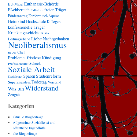
Euthanasie-Behörde
EU-Mittel
FAchbereich
freier Träger
Fallarbeit
Förderantrag
Fördermittel-Aquise
Heimkind
Hochschule
Kollegen
konfessionelle Träger
Krankengeschichte
Kritik
Liebe
Nachtgedanken
Leitungsebene
Neoliberalismus
neuer Chef
Probleme. fristlose Kündigung
Schock
Professionalität
Soziale Arbeit
Sparen
Studienreform
Sozialstaat
Todestag
Superintendent
Vorstand
Widerstand
Was tun
Zeugnis
Kategorien
aktuelle Blogbeiträge
Allgemeiner Sozialdienst und
öffentliche Jugendhilfe
alte Blogbeitrage