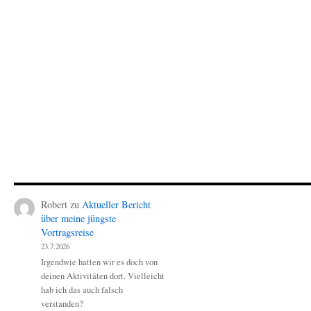
Robert
zu
Aktueller Bericht
über meine jüngste
Vortragsreise
23.7.2026
Irgendwie hatten wir es doch von
deinen Aktivitäten dort. Vielleicht
hab ich das auch falsch
verstanden?