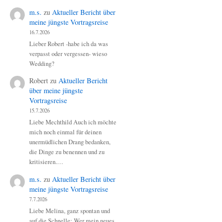
m.s.
zu
Aktueller Bericht über
meine jüngste Vortragsreise
16.7.2026
Lieber Robert -habe ich da was
verpasst oder vergessen- wieso
Wedding?
Robert
zu
Aktueller Bericht
über meine jüngste
Vortragsreise
15.7.2026
Liebe Mechthild Auch ich möchte
mich noch einmal für deinen
unermüdlichen Drang bedanken,
die Dinge zu benennen und zu
kritisieren.…
m.s.
zu
Aktueller Bericht über
meine jüngste Vortragsreise
7.7.2026
Liebe Melina, ganz spontan und
auf die Schnelle: Wer mein neues