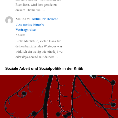
Buch liest, wird dort gerade zu
diesem Thema viel…
Melina
zu
Aktueller Bericht
über meine jüngste
Vortragsreise
7.7.2026
Liebe Mechthild, vielen Dank für
deinen bestärkenden Worte, es war
wirklich ein wenig wie ein déjà-vu
oder déjà-écouté seit deinem…
Soziale Arbeit und Sozialpolitik in der Kritik