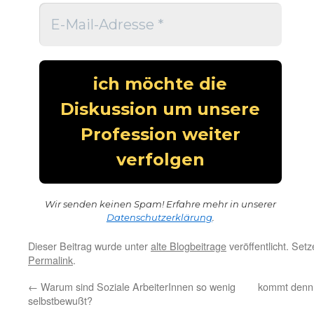
Wir senden keinen Spam! Erfahre mehr in unserer
Datenschutzerklärung
.
Dieser Beitrag wurde unter
alte Blogbeitrage
veröffentlicht. Set
Permalink
.
←
Warum sind Soziale ArbeiterInnen so wenig
kommt denn 
selbstbewußt?