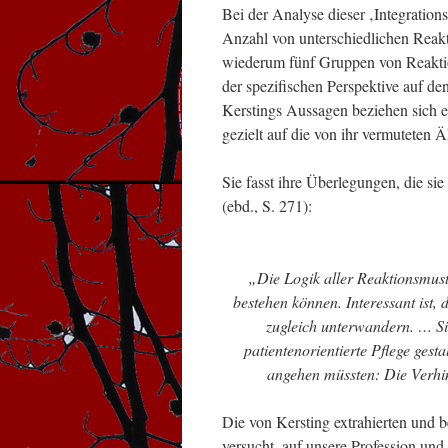
Bei der Analyse dieser ‚Integrations
Anzahl von unterschiedlichen Reakt
wiederum fünf Gruppen von Reaktion
der spezifischen Perspektive auf d
Kerstings Aussagen beziehen sich er
gezielt auf die von ihr vermuteten Ä
Sie fasst ihre Überlegungen, die si
(ebd., S. 271):
„Die Logik aller Reaktionsmuste
bestehen können. Interessant ist,
zugleich unterwandern. … Sie 
patientenorientierte Pflege gest
angehen müssten: Die Verhin
Die von Kersting extrahierten und
versucht, auf unsere Profession und