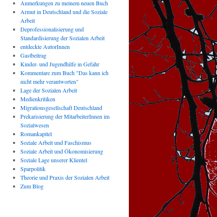
Anmerkungen zu meinem neuen Buch
Armut in Deutschland und die Soziale
Arbeit
Deprofessionalisierung und
Standardisierung der Sozialen Arbeit
entdeckte AutorInnen
Gastbeitrag
Kinder- und Jugendhilfe in Gefahr
Kommentare zum Buch "Das kann ich
nicht mehr verantworten"
Lage der Sozialen Arbeit
Medienkritiken
Migrationsgesellschaft Deutschland
Prekarisierung der MitarbeiterInnen im
Sozialwesen
Romankapitel
Soziale Arbeit und Faschismus
Soziale Arbeit und Ökonomisierung
Soziale Lage unserer Klientel
Sparpolitik
Theorie und Praxis der Sozialen Arbeit
Zum Blog