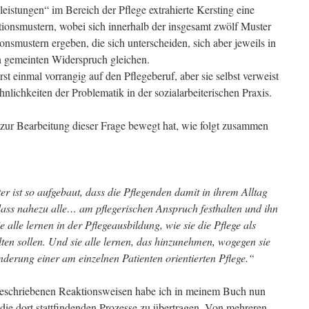
leistungen“ im Bereich der Pflege extrahierte Kersting eine
ionsmustern, wobei sich innerhalb der insgesamt zwölf Muster
smustern ergeben, die sich unterscheiden, sich aber jeweils in
en gemeinten Widerspruch gleichen.
st einmal vorrangig auf den Pflegeberuf, aber sie selbst verweist
hnlichkeiten der Problematik in der sozialarbeiterischen Praxis.
e zur Bearbeitung dieser Frage bewegt hat, wie folgt zusammen
r ist so aufgebaut, dass die Pflegenden damit in ihrem Alltag
 dass nahezu alle… am pflegerischen Anspruch festhalten und ihn
alle lernen in der Pflegeausbildung, wie sie die Pflege als
alten sollen. Und sie alle lernen, das hinzunehmen, wogegen sie
derung einer am einzelnen Patienten orientierten Pflege.“
 beschriebenen Reaktionsweisen habe ich in meinem Buch nun
 die dort stattfindenden Prozesse zu übertragen. Von mehreren