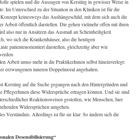
e Rolle spielen und die Aussagen von Kersting in gewisser Weise in
: Im Unterschied zu der Situation in den Kliniken ist für die
le Konzept keineswegs das Aushängeschild, mit dem sich auch die
ler Arbeit öffentlich darstellen. Die gehen vielmehr offen mit ihren
ird also nur in Ansätzen das Ausmaß an Scheinheiligkeit
ch, wo sich die Krankenhäuser, also die heutigen
nie patientenorientiert darstellen, gleichzeitig aber wie
werden.
alen Arbeit umso mehr in die PraktikerInnen selbst hineinverlegt:
ner erzwungenen inneren Doppelmoral angehalten.
st Kersting auf die Suche gegangen nach den Hintergründen und
ie PflegerInnen diese Widersprüche ertragen können. Und sie sind
nterschiedlicher Reaktionsweisen gestoßen, wie Menschen, hier
e bestehenden Widersprüchen umgehen.
es Verständnis. Allerdings ist für sie klar: So ändern sich die
ionalen Desensibilisierung“