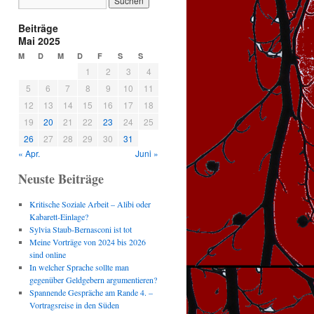
Beiträge
Mai 2025
M
D
M
D
F
S
S
1
2
3
4
5
6
7
8
9
10
11
12
13
14
15
16
17
18
19
20
21
22
23
24
25
26
27
28
29
30
31
« Apr.
Juni »
Neuste Beiträge
Kritische Soziale Arbeit – Alibi oder
Kabarett-Einlage?
Sylvia Staub-Bernasconi ist tot
Meine Vorträge von 2024 bis 2026
sind online
In welcher Sprache sollte man
gegenüber Geldgebern argumentieren?
Spannende Gespräche am Rande 4. –
Vortragsreise in den Süden