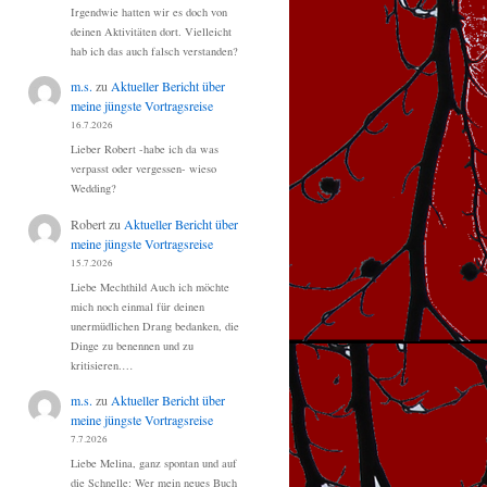
Irgendwie hatten wir es doch von
deinen Aktivitäten dort. Vielleicht
hab ich das auch falsch verstanden?
m.s.
zu
Aktueller Bericht über
meine jüngste Vortragsreise
16.7.2026
Lieber Robert -habe ich da was
verpasst oder vergessen- wieso
Wedding?
Robert
zu
Aktueller Bericht über
meine jüngste Vortragsreise
15.7.2026
Liebe Mechthild Auch ich möchte
mich noch einmal für deinen
unermüdlichen Drang bedanken, die
Dinge zu benennen und zu
kritisieren.…
m.s.
zu
Aktueller Bericht über
meine jüngste Vortragsreise
7.7.2026
Liebe Melina, ganz spontan und auf
die Schnelle: Wer mein neues Buch