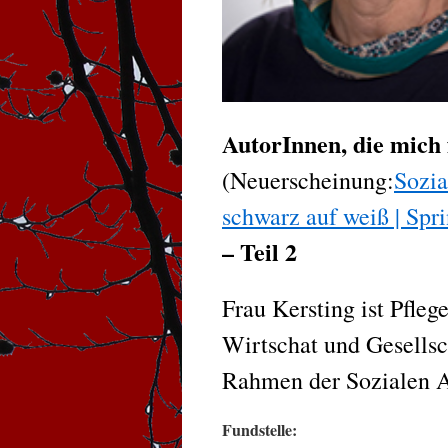
AutorInnen, die mich 
(Neuerscheinung:
Sozia
schwarz auf weiß | Spr
– Teil 2
Frau Kersting ist Pfle
Wirtschat und Gesells
Rahmen der Sozialen Ar
Fundstelle: