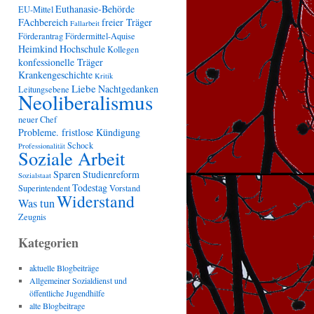
Euthanasie-Behörde
EU-Mittel
FAchbereich
freier Träger
Fallarbeit
Förderantrag
Fördermittel-Aquise
Heimkind
Hochschule
Kollegen
konfessionelle Träger
Krankengeschichte
Kritik
Liebe
Nachtgedanken
Leitungsebene
Neoliberalismus
neuer Chef
Probleme. fristlose Kündigung
Schock
Professionalität
Soziale Arbeit
Sparen
Studienreform
Sozialstaat
Todestag
Superintendent
Vorstand
Widerstand
Was tun
Zeugnis
Kategorien
aktuelle Blogbeiträge
Allgemeiner Sozialdienst und
öffentliche Jugendhilfe
alte Blogbeitrage