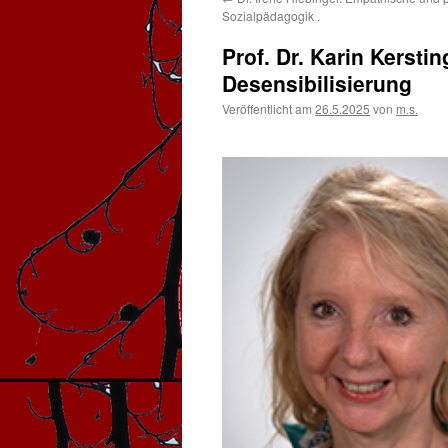
Sozialpädagogik .
Prof. Dr. Karin Kersti
Desensibilisierung
Veröffentlicht am
26.5.2025
von
m.s.