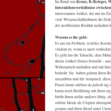
Kraus, B./Krieger, W
Im Band von
Interaktionsverhältnisse zwischen
interessanten Artikel, der mir im 
viele WissenschaftlerInnen die Dis
der neoliberalen Realität aushalten 
Worum es ihr geht:
Es um ein Problem, welches Kerstin
virulent ist, wenn es auch verdeckte
Es geht um die Tatsache, dass Mitar
ihrem Artikel ebenso feststellt – au
Widerspruch aushalten und mit ihm 
bedroht: Sie haben gelernt ihren B
auszuüben und der Anspruch, diesen
Praxis heute erleben sie jedoch tag t
kaum noch Berührung mit ihren eig
bleibt ihnen nichts anderes übrig, a
schöne Ideale als Utopien abzuspal
geraten und ihren Beruf unter Ums