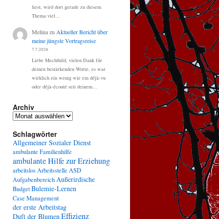
liest, wird dort gerade zu diesem
Thema viel…
Melina
zu
Aktueller Bericht über
meine jüngste Vortragsreise
7.7.2026
Liebe Mechthild, vielen Dank für
deinen bestärkenden Worte, es war
wirklich ein wenig wie ein déjà-vu
oder déjà-écouté seit deinem…
Archiv
Archiv
Schlagwörter
Allgemeiner Sozialer Dienst
ambulante Familienhilfe
ambulante Hilfe zur Erziehung
arbeitslos
Arbeitsstelle
ASD
Außerirdische
Aufgabenbereich
Bulemie-Lernen
Budget
Case Management
der erste Arbeitstag
Effizienz
Duft der Blumen