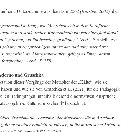
n auf eine Untersuchung aus dem Jahr 2002
(Kersting 2002),
die
gepersonal aufzeigt, wie Menschen sich in dem beruflichen
otenem und strukturellen Rahmenbedingungen eines funktional
„kalt“ machen, um ihn bestehen zu können“ (ebd.).
Sie stellt fest
:
 gebotenen Anspruch (gemeint ist das patientenorientierte,
systematisch im Alltag unterlaufen, gelingt es ihnen, daran
festzuhalten“ (ebd., S. 258).
 Adorno und Gruschka
pretation dieser Vorgänge der Metapher der „Kälte“, wie sie
aben und wie sie von Gruschka et al. (2021) für die Pädagogik
urellen Bedingungen, innerhalb derer die normativen Ansprüche
als „objektive Kälte verursachend“ bezeichnet.
klärt Gruschka die ‚Leistung‘ der Menschen, die in Anschlag
 ihnen zuwider handeln zu müssen, in ihr moralisches Urteil zu
egrieren“ (Kersting 2021, S. 254).