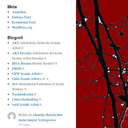
Meta
Anmelden
Eintrags-Feed
Kommentar-Feed
WordPress.org
Blogroll
AKS
Arbeitskreis Kritische Soziale
Arbeit 0
AKS Dresden
Arbeitskreis Kritische
Soziale Arbeit Dresden 0
BISA Bremen
Bremer Institut f 0
DBSH
0
GEW Soziale Arbeit
0
Gilde Soziale Arbeit e.V.
0
ifsw
International Federation of Social
Workers 0
Nachdenkseiten
0
Unterschichtenblog
0
verdi Soziale Arbeit
0
Robert
zu
Aktueller Bericht über
meine jüngste Vortragsreise
23.7.2026