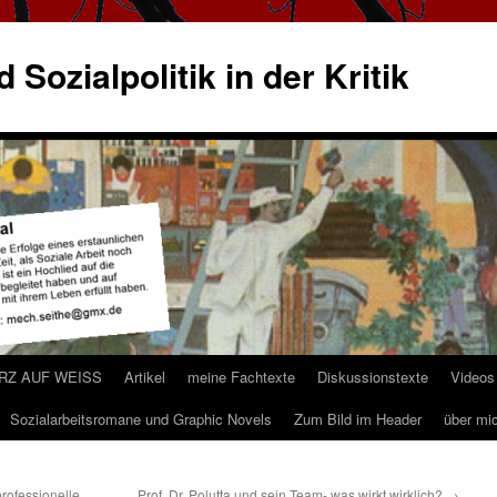
 Sozialpolitik in der Kritik
ARZ AUF WEISS
Artikel
meine Fachtexte
Diskussionstexte
Videos
Sozialarbeitsromane und Graphic Novels
Zum Bild im Header
über mi
rofessionelle
Prof. Dr. Polutta und sein Team- was wirkt wirklich?
→