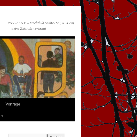
WEB-SEITE – Mechthild Seithe (Soz A. & co)
– meine Zukunftswerkstatt
Vorträge
ch