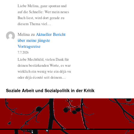
Liebe Melina, ganz spontan und
auf die Schnelle: Wer mein neues
Buch liest, wird dort gerade zu
diesem Thema viel…
Melina
zu
Aktueller Bericht
über meine jüngste
Vortragsreise
7.7.2026
Liebe Mechthild, vielen Dank für
deinen bestärkenden Worte, es war
wirklich ein wenig wie ein déjà-vu
oder déjà-écouté seit deinem…
Soziale Arbeit und Sozialpolitik in der Kritik