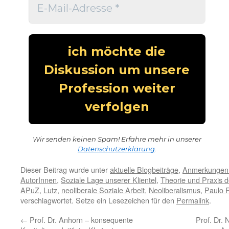
Wir senden keinen Spam! Erfahre mehr in unserer
Datenschutzerklärung
.
Dieser Beitrag wurde unter
aktuelle Blogbeiträge
,
Anmerkungen
AutorInnen
,
Soziale Lage unserer Klientel
,
Theorie und Praxis d
APuZ
,
Lutz
,
neoliberale Soziale Arbeit
,
Neoliberalismus
,
Paulo F
verschlagwortet. Setze ein Lesezeichen für den
Permalink
.
←
Prof. Dr. Anhorn – konsequente
Prof. Dr. 