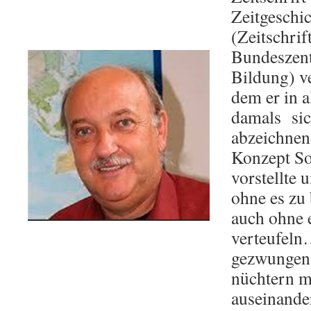
Zeitgeschi
(Zeitschrif
Bundeszentr
Bildung) ve
dem er in a
damals sic
abzeichnen
Konzept So
vorstellte 
ohne es zu
auch ohne e
verteufeln
gezwungen 
nüchtern m
auseinand