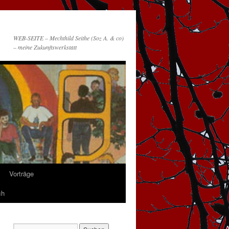
WEB-SEITE – Mechthild Seithe (Soz A. & co)
– meine Zukunftswerkstatt
Vorträge
ch