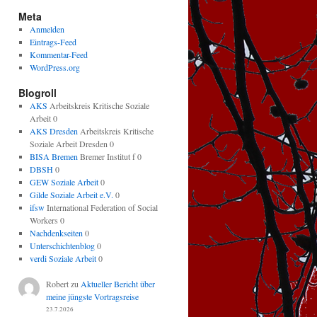
Meta
Anmelden
Eintrags-Feed
Kommentar-Feed
WordPress.org
Blogroll
AKS
Arbeitskreis Kritische Soziale
Arbeit 0
AKS Dresden
Arbeitskreis Kritische
Soziale Arbeit Dresden 0
BISA Bremen
Bremer Institut f 0
DBSH
0
GEW Soziale Arbeit
0
Gilde Soziale Arbeit e.V.
0
ifsw
International Federation of Social
Workers 0
Nachdenkseiten
0
Unterschichtenblog
0
verdi Soziale Arbeit
0
Robert
zu
Aktueller Bericht über
meine jüngste Vortragsreise
23.7.2026