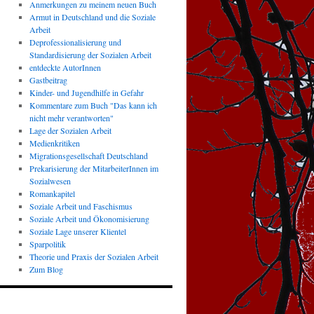
Anmerkungen zu meinem neuen Buch
Armut in Deutschland und die Soziale
Arbeit
Deprofessionalisierung und
Standardisierung der Sozialen Arbeit
entdeckte AutorInnen
Gastbeitrag
Kinder- und Jugendhilfe in Gefahr
Kommentare zum Buch "Das kann ich
nicht mehr verantworten"
Lage der Sozialen Arbeit
Medienkritiken
Migrationsgesellschaft Deutschland
Prekarisierung der MitarbeiterInnen im
Sozialwesen
Romankapitel
Soziale Arbeit und Faschismus
Soziale Arbeit und Ökonomisierung
Soziale Lage unserer Klientel
Sparpolitik
Theorie und Praxis der Sozialen Arbeit
Zum Blog