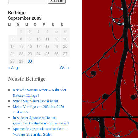
Beiträge
September 2009
M
D
M
D
F
S
S
1
2
3
4
5
6
7
8
9
10
11
12
13
14
15
16
17
18
19
20
21
22
23
24
25
26
27
28
29
30
« Aug.
Okt. »
Neuste Beiträge
Kritische Soziale Arbeit – Alibi oder
Kabarett-Einlage?
Sylvia Staub-Bernasconi ist tot
Meine Vorträge von 2024 bis 2026
sind online
In welcher Sprache sollte man
gegenüber Geldgebern argumentieren?
Spannende Gespräche am Rande 4. –
Vortragsreise in den Süden