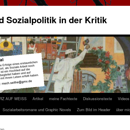
 Sozialpolitik in der Kritik
ARZ AUF WEISS
Artikel
meine Fachtexte
Diskussionstexte
Videos
Sozialarbeitsromane und Graphic Novels
Zum Bild im Header
über mi
09