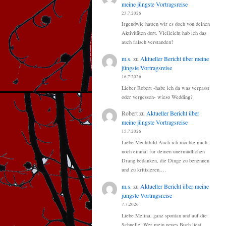
meine jüngste Vortragsreise
23.7.2026
Irgendwie hatten wir es doch von deinen
Aktivitäten dort. Vielleicht hab ich das
auch falsch verstanden?
m.s.
zu
Aktueller Bericht über meine
jüngste Vortragsreise
16.7.2026
Lieber Robert -habe ich da was verpasst
oder vergessen- wieso Wedding?
Robert
zu
Aktueller Bericht über
meine jüngste Vortragsreise
15.7.2026
Liebe Mechthild Auch ich möchte mich
noch einmal für deinen unermüdlichen
Drang bedanken, die Dinge zu benennen
und zu kritisieren.…
m.s.
zu
Aktueller Bericht über meine
jüngste Vortragsreise
7.7.2026
Liebe Melina, ganz spontan und auf die
Schnelle: Wer mein neues Buch liest,