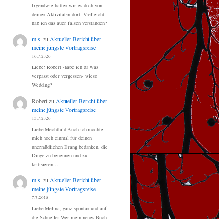
Irgendwie hatten wir es doch von
deinen Aktivitäten dort. Vielleicht
hab ich das auch falsch verstanden?
m.s.
zu
Aktueller Bericht über
meine jüngste Vortragsreise
16.7.2026
Lieber Robert -habe ich da was
verpasst oder vergessen- wieso
Wedding?
Robert
zu
Aktueller Bericht über
meine jüngste Vortragsreise
15.7.2026
Liebe Mechthild Auch ich möchte
mich noch einmal für deinen
unermüdlichen Drang bedanken, die
Dinge zu benennen und zu
kritisieren.…
m.s.
zu
Aktueller Bericht über
meine jüngste Vortragsreise
7.7.2026
Liebe Melina, ganz spontan und auf
die Schnelle: Wer mein neues Buch