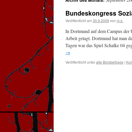
Archiv des Monats:
Bundeskongress Sozial
Veröffentlicht am
30.9.2009
von
m.s.
In Dortmund auf dem Campus der Un
Arbeit getagt. Dortmund hat man d
Tagen war das Spiel Schalke 04 g
→
Veröffentlicht unter
alte Blogbeitrage
|
Kom