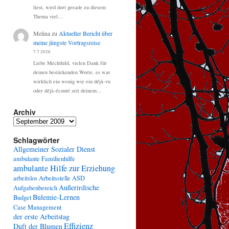
liest, wird dort gerade zu diesem
Thema viel…
Melina
zu
Aktueller Bericht über
meine jüngste Vortragsreise
7.7.2026
Liebe Mechthild, vielen Dank für
deinen bestärkenden Worte, es war
wirklich ein wenig wie ein déjà-vu
oder déjà-écouté seit deinem…
Archiv
Archiv
Schlagwörter
Allgemeiner Sozialer Dienst
ambulante Familienhilfe
ambulante Hilfe zur Erziehung
arbeitslos
Arbeitsstelle
ASD
Außerirdische
Aufgabenbereich
Bulemie-Lernen
Budget
Case Management
der erste Arbeitstag
Effizienz
Duft der Blumen