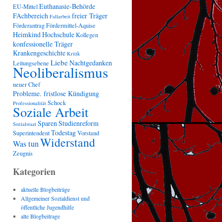
Euthanasie-Behörde
EU-Mittel
FAchbereich
freier Träger
Fallarbeit
Förderantrag
Fördermittel-Aquise
Heimkind
Hochschule
Kollegen
konfessionelle Träger
Krankengeschichte
Kritik
Liebe
Nachtgedanken
Leitungsebene
Neoliberalismus
neuer Chef
Probleme. fristlose Kündigung
Schock
Professionalität
Soziale Arbeit
Sparen
Studienreform
Sozialstaat
Todestag
Superintendent
Vorstand
Widerstand
Was tun
Zeugnis
Kategorien
aktuelle Blogbeiträge
Allgemeiner Sozialdienst und
öffentliche Jugendhilfe
alte Blogbeitrage