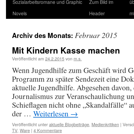
Sozialarbeitsromane und Graphic
Zum Bild im
ü
Novels
Header
m
Februar 2015
Archiv des Monats:
Mit Kindern Kasse machen
Veröffentlicht am
24.2.2015
von
m.s.
Wenn Jugendhilfe zum Geschäft wird Ge
Programm zu später Sendezeit eine Dok
aktuelle Jugendhilfe. Abgesehen davon, d
Journalismus zur Veranschaulichung u
Schieflagen nicht ohne „Skandalfälle“ 
der …
Weiterlesen
→
Veröffentlicht unter
aktuelle Blogbeiträge
,
Medienkritiken
|
Versc
TV
,
Ware
|
4 Kommentare