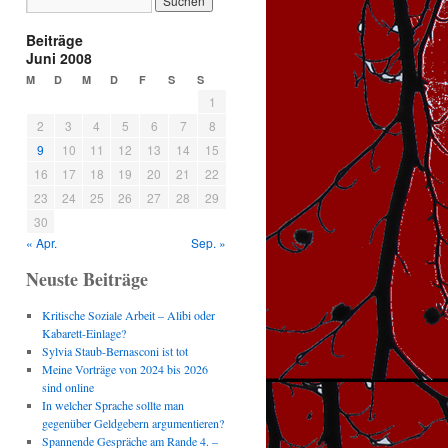
Beiträge
Juni 2008
M
D
M
D
F
S
S
1
2
3
4
5
6
7
8
9
10
11
12
13
14
15
16
17
18
19
20
21
22
23
24
25
26
27
28
29
30
« Apr.
Sep. »
Neuste Beiträge
Kritische Soziale Arbeit – Alibi oder
Kabarett-Einlage?
Sylvia Staub-Bernasconi ist tot
Meine Vorträge von 2024 bis 2026
sind online
In welcher Sprache sollte man
gegenüber Geldgebern argumentieren?
Spannende Gespräche am Rande 4. –