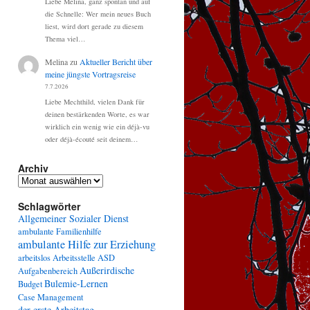
Liebe Melina, ganz spontan und auf
die Schnelle: Wer mein neues Buch
liest, wird dort gerade zu diesem
Thema viel…
Melina
zu
Aktueller Bericht über
meine jüngste Vortragsreise
7.7.2026
Liebe Mechthild, vielen Dank für
deinen bestärkenden Worte, es war
wirklich ein wenig wie ein déjà-vu
oder déjà-écouté seit deinem…
Archiv
Archiv
Schlagwörter
Allgemeiner Sozialer Dienst
ambulante Familienhilfe
ambulante Hilfe zur Erziehung
arbeitslos
Arbeitsstelle
ASD
Außerirdische
Aufgabenbereich
Bulemie-Lernen
Budget
Case Management
der erste Arbeitstag