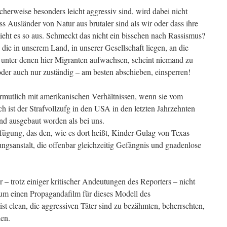
erweise besonders leicht aggressiv sind, wird dabei nicht
ss Ausländer von Natur aus brutaler sind als wir oder dass ihre
 sieht es so aus. Schmeckt das nicht ein bisschen nach Rassismus?
 die in unserem Land, in unserer Gesellschaft liegen, an die
 unter denen hier Migranten aufwachsen, scheint niemand zu
oder auch nur zuständig – am besten abschieben, einsperren!
ermutlich mit amerikanischen Verhältnissen, wenn sie vom
h ist der Strafvollzufg in den USA in den letzten Jahrzehnten
nd ausgebaut worden als bei uns.
fügung, das den, wie es dort heißt, Kinder-Gulag von Texas
ungsanstalt, die offenbar gleichzeitig Gefängnis und gnadenlose
 – trotz einiger kritischer Andeutungen des Reporters – nicht
h um einen Propagandafilm für dieses Modell des
ist clean, die aggressiven Täter sind zu bezähmten, beherrschten,
den.