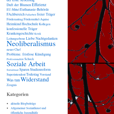
Effizienz
Duft der Blumen
Euthanasie-Behörde
EU-Mittel
FAchbereich
freier Träger
Fallarbeit
Förderantrag
Fördermittel-Aquise
Heimkind
Hochschule
Kollegen
konfessionelle Träger
Krankengeschichte
Kritik
Liebe
Nachtgedanken
Leitungsebene
Neoliberalismus
neuer Chef
Probleme. fristlose Kündigung
Schock
Professionalität
Soziale Arbeit
Sparen
Studienreform
Sozialstaat
Todestag
Superintendent
Vorstand
Widerstand
Was tun
Zeugnis
Kategorien
aktuelle Blogbeiträge
Allgemeiner Sozialdienst und
öffentliche Jugendhilfe