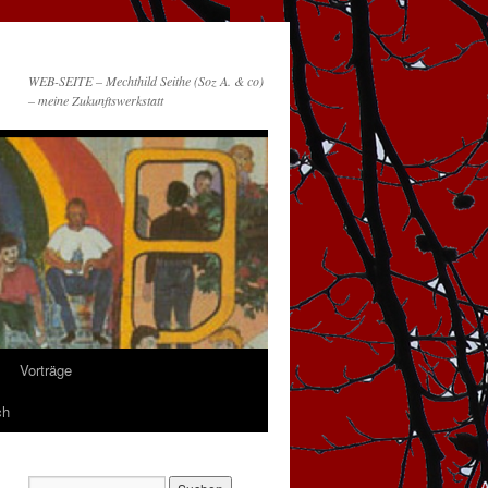
WEB-SEITE – Mechthild Seithe (Soz A. & co)
– meine Zukunftswerkstatt
Vorträge
ch