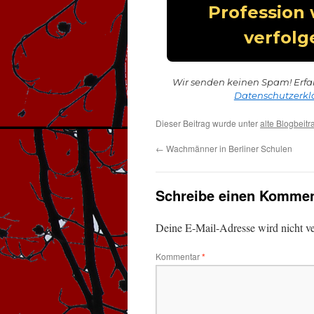
Wir senden keinen Spam! Erfa
Datenschutzerkl
Dieser Beitrag wurde unter
alte Blogbeitr
←
Wachmänner in Berliner Schulen
Schreibe einen Kommen
Deine E-Mail-Adresse wird nicht ver
Kommentar
*