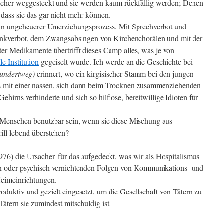
sicher weggesteckt und sie werden kaum rückfällig werden; Denen
 dass sie das gar nicht mehr können.
h ein ungeheuerer Umerziehungsprozess. Mit Sprechverbot und
enkverbot, dem Zwangsabsingen von Kirchenchorälen und mit der
 Medikamente übertrifft dieses Camp alles, was je von
le Institution
gegeiselt wurde. Ich werde an die Geschichte bei
hundertweg)
erinnert, wo ein kirgisischer Stamm bei den jungen
 mit einer nassen, sich dann beim Trocknen zusammenziehenden
hirns verhinderte und sich so hilflose, bereitwillige Idioten für
 Menschen benutzbar sein, wenn sie diese Mischung aus
rill lebend überstehen?
976) die Ursachen für das aufgedeckt, was wir als Hospitalismus
hen oder psychisch vernichtenden Folgen von Kommunikations- und
Heimeinrichtungen.
duktiv und gezielt eingesetzt, um die Gesellschaft von Tätern zu
ätern sie zumindest mitschuldig ist.