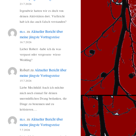
23.7.2026
Irgendwie hatten wir es doch von
deinen Aktivitäten dort. Vielleicht
hab ich das auch falsch verstanden?
m.s.
zu
Aktueller Bericht über
meine jüngste Vortragsreise
16.7.2026
Lieber Robert -habe ich da was
verpasst oder vergessen- wieso
Wedding?
Robert
zu
Aktueller Bericht über
meine jüngste Vortragsreise
15.7.2026
Liebe Mechthild Auch ich möchte
mich noch einmal für deinen
unermüdlichen Drang bedanken, die
Dinge zu benennen und zu
kritisieren.…
m.s.
zu
Aktueller Bericht über
meine jüngste Vortragsreise
7.7.2026