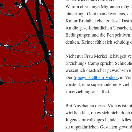
Warum aber junge Migranten möglich
hinterfragt. Geht man davon aus, da
Kultur Brutalität eher zulässt? Fast
An die gesellschaftlichen Ursachen,
Bedingungen und die Perspektiven,
denken. Keiner fühlt sich schuldig 
Nicht nur Frau Merkel liebäugelt v
Erziehungs-Camp spricht. Schließlic
wesentlich drastischer gewachsen u
Der
Spiegel stellt ein Video
zur Ver
vorstellt, eine supermoderne Erzieh
Umerziehungsanstalt ist.
Bei Anschauen dieses Videos ist mir
wirklich klar, ob es sich nicht doc
Jugendstrafvollzuges handelt. Alles 
zu ungefährlichen Gestalten gewor