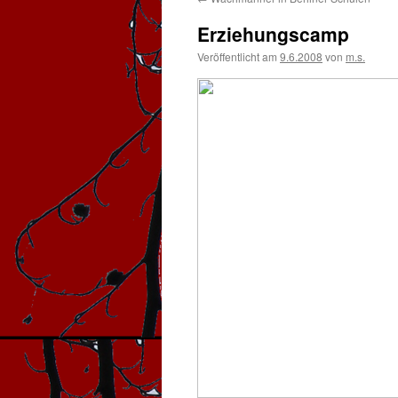
Erziehungscamp
Veröffentlicht am
9.6.2008
von
m.s.