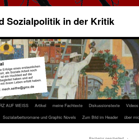
 Sozialpolitik in der Kritik
ARZ AUF WEISS
Artikel
meine Fachtexte
Diskussionstexte
Videos
Sozialarbeitsromane und Graphic Novels
Zum Bild im Header
über mi
Bachelor gescheitert
→