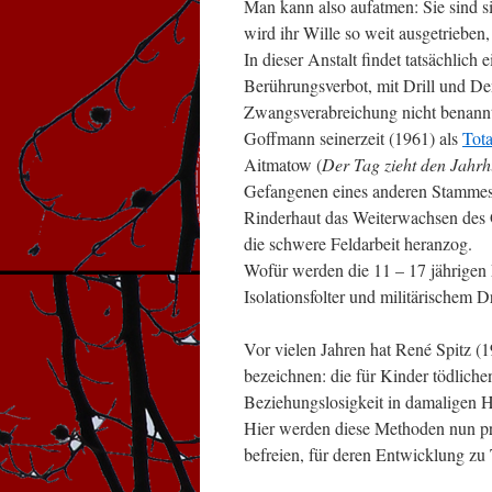
Man kann also aufatmen: Sie sind 
wird ihr Wille so weit ausgetrieben,
In dieser Anstalt findet tatsächlic
Berührungsverbot, mit Drill und D
Zwangsverabreichung nicht benannter
Goffmann seinerzeit (1961) als
Tota
Aitmatow (
Der Tag zieht den Jahr
Gefangenen eines anderen Stammes
Rinderhaut das Weiterwachsen des Ge
die schwere Feldarbeit heranzog.
Wofür werden die 11 – 17 jährigen
Isolationsfolter und militärischem D
Vor vielen Jahren hat René Spitz (1
bezeichnen: die für Kinder tödlic
Beziehungslosigkeit in damaligen 
Hier werden diese Methoden nun pro
befreien, für deren Entwicklung zu T