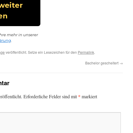
hre mehr in unserer
ärung
.
age
veröffentlicht. Setze ein Lesezeichen für den
Permalink
.
Bachelor gescheitert
→
tar
*
öffentlicht.
Erforderliche Felder sind mit
markiert