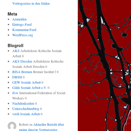
Vortragsreise in den Süden
Meta
Anmelden
Eintrags-Feed
Kommentar-Feed
WordPress.org
Blogroll
AKS
Arbeitskreis Kritische Soziale
Arbeit 0
AKS Dresden
Arbeitskreis Kritische
Soziale Arbeit Dresden 0
BISA Bremen
Bremer Institut f 0
DBSH
0
GEW Soziale Arbeit
0
Gilde Soziale Arbeit e.V.
0
ifsw
International Federation of Social
Workers 0
Nachdenkseiten
0
Unterschichtenblog
0
verdi Soziale Arbeit
0
Robert
zu
Aktueller Bericht über
meine jüngste Vortragsreise