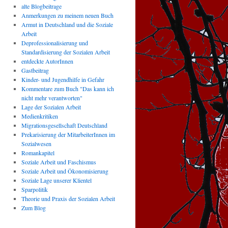
alte Blogbeitrage
Anmerkungen zu meinem neuen Buch
Armut in Deutschland und die Soziale
Arbeit
Deprofessionalisierung und
Standardisierung der Sozialen Arbeit
entdeckte AutorInnen
Gastbeitrag
Kinder- und Jugendhilfe in Gefahr
Kommentare zum Buch "Das kann ich
nicht mehr verantworten"
Lage der Sozialen Arbeit
Medienkritiken
Migrationsgesellschaft Deutschland
Prekarisierung der MitarbeiterInnen im
Sozialwesen
Romankapitel
Soziale Arbeit und Faschismus
Soziale Arbeit und Ökonomisierung
Soziale Lage unserer Klientel
Sparpolitik
Theorie und Praxis der Sozialen Arbeit
Zum Blog