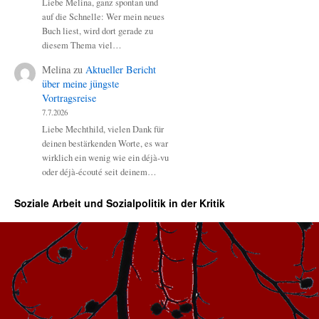
Liebe Melina, ganz spontan und
auf die Schnelle: Wer mein neues
Buch liest, wird dort gerade zu
diesem Thema viel…
Melina
zu
Aktueller Bericht
über meine jüngste
Vortragsreise
7.7.2026
Liebe Mechthild, vielen Dank für
deinen bestärkenden Worte, es war
wirklich ein wenig wie ein déjà-vu
oder déjà-écouté seit deinem…
Soziale Arbeit und Sozialpolitik in der Kritik