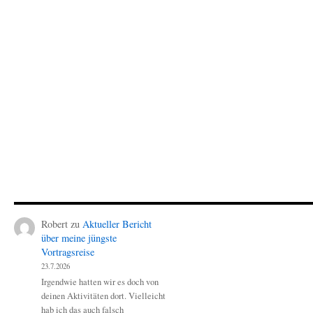
Robert
zu
Aktueller Bericht
über meine jüngste
Vortragsreise
23.7.2026
Irgendwie hatten wir es doch von
deinen Aktivitäten dort. Vielleicht
hab ich das auch falsch