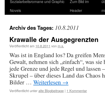
Sozialarbeitsromane und Graphic
Zum Bild im
ü
Novels
Header
m
10.8.2011
Archiv des Tages:
Krawalle der Ausgegrenzten
Veröffentlicht am
10.8.2011
von
m.s.
Was ist in England los? Da greifen Me
Gewalt, nehmen sich „einfach“, was sie 
jede Grenze und jede Regel und lassen 
Skrupel – über dieses Land das Chaos h
Bilder …
Weiterlesen
→
Veröffentlicht unter
alte Blogbeitrage
|
1 Kommentar