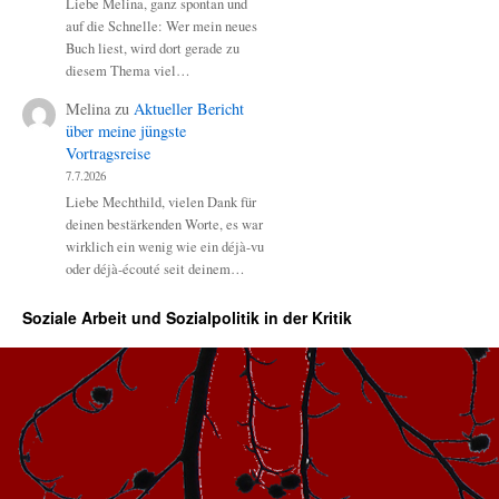
Liebe Melina, ganz spontan und
auf die Schnelle: Wer mein neues
Buch liest, wird dort gerade zu
diesem Thema viel…
Melina
zu
Aktueller Bericht
über meine jüngste
Vortragsreise
7.7.2026
Liebe Mechthild, vielen Dank für
deinen bestärkenden Worte, es war
wirklich ein wenig wie ein déjà-vu
oder déjà-écouté seit deinem…
Soziale Arbeit und Sozialpolitik in der Kritik