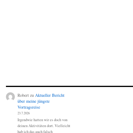
Robert
zu
Aktueller Bericht
über meine jüngste
Vortragsreise
23.7.2026
Irgendwie hatten wir es doch von
deinen Aktivitäten dort. Vielleicht
hab ich das auch falsch