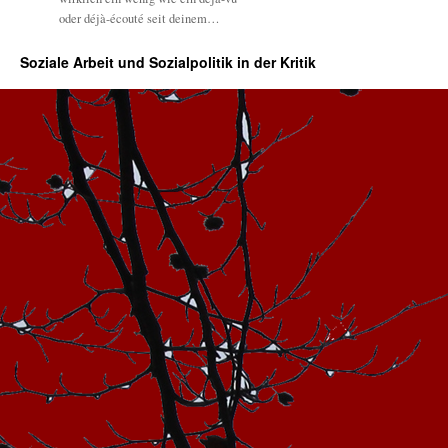
oder déjà-écouté seit deinem…
Soziale Arbeit und Sozialpolitik in der Kritik