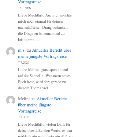
Vortragsreise
15.7.2026
Liebe Mechthild Auch ich möchte
mich noch einmal für deinen
unermüdlichen Drang bedanken,
die Dinge zu benennen und zu
kritisieren.…
m.s.
zu
Aktueller Bericht über
meine jüngste Vortragsreise
7.7.2026
Liebe Melina, ganz spontan und
auf die Schnelle: Wer mein neues
Buch liest, wird dort gerade zu
diesem Thema viel…
Melina
zu
Aktueller Bericht
über meine jüngste
Vortragsreise
7.7.2026
Liebe Mechthild, vielen Dank für
deinen bestärkenden Worte, es war
wirklich ein wenig wie ein déjà-vu