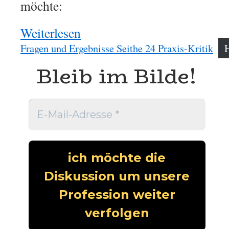
möchte:
Weiterlesen
:
PRAXIS-
Fragen und Ergebnisse Seithe 24 Praxis-Kritik
KRITIK
Bleib im Bilde!
–
Das
Ergebnis
der
Befragung
2024