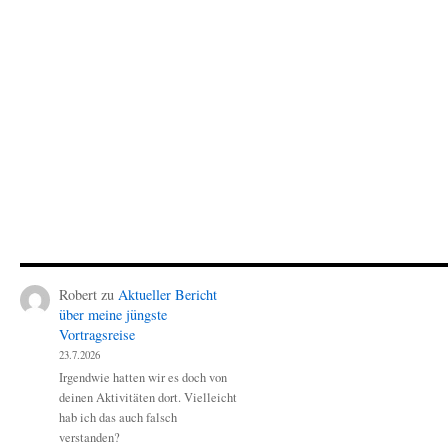
Robert
zu
Aktueller Bericht
über meine jüngste
Vortragsreise
23.7.2026
Irgendwie hatten wir es doch von
deinen Aktivitäten dort. Vielleicht
hab ich das auch falsch
verstanden?