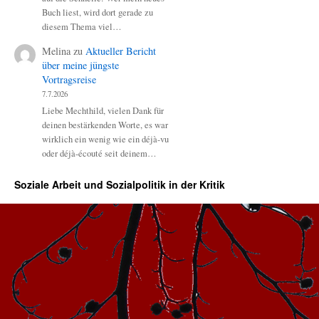
Buch liest, wird dort gerade zu
diesem Thema viel…
Melina
zu
Aktueller Bericht
über meine jüngste
Vortragsreise
7.7.2026
Liebe Mechthild, vielen Dank für
deinen bestärkenden Worte, es war
wirklich ein wenig wie ein déjà-vu
oder déjà-écouté seit deinem…
Soziale Arbeit und Sozialpolitik in der Kritik