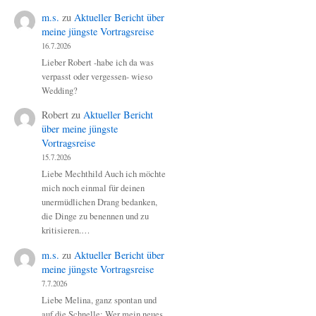
m.s.
zu
Aktueller Bericht über
meine jüngste Vortragsreise
16.7.2026
Lieber Robert -habe ich da was
verpasst oder vergessen- wieso
Wedding?
Robert
zu
Aktueller Bericht
über meine jüngste
Vortragsreise
15.7.2026
Liebe Mechthild Auch ich möchte
mich noch einmal für deinen
unermüdlichen Drang bedanken,
die Dinge zu benennen und zu
kritisieren.…
m.s.
zu
Aktueller Bericht über
meine jüngste Vortragsreise
7.7.2026
Liebe Melina, ganz spontan und
auf die Schnelle: Wer mein neues