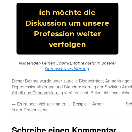
Wir senden keinen Spam! Erfahre mehr in unserer
Datenschutzerklärung
.
Dieser Beitrag wurde unter
aktuelle Blogbeiträge
,
Anmerkungen
Deprofessionalisierung und Standardisierung der Sozialen Arbei
Arbeit und Ökonomisierung
veröffentlicht. Setze ein Lesezeiche
←
Es ist noch viel schlimmer, … Beispiel 1 Arbeit
Sch
in der Drogenszene
Schreibe einen Kommentar