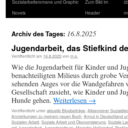
Sozialarbeitsromane und Graphic
Zum Bild im
ü
Novels
Header
m
16.8.2025
Archiv des Tages:
Jugendarbeit, das Stiefkind de
Veröffentlicht am
16.8.2025
von
m.s.
Wie die Jugendarbeit für Kinder und Jug
benachteiligten Milieus durch grobe Ve
sehenden Auges vor die Wandgefahren w
Gesellschaft zusieht, wie Kinder und Ju
Hunde gehen.
Weiterlesen
→
Veröffentlicht unter
aktuelle Blogbeiträge
,
Allgemeiner Sozialdien
Anmerkungen zu meinem neuen Buch
,
Armut in Deutschland un
Sozialen Arbeit
,
Soziale Arbeit und Ökonomisierung
,
Soziale La
mit
Jugendarbeit
,
Jugendzenttrum
,
Marzahn-Hellersdorf
,
Proble