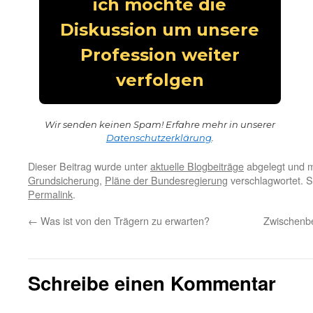
Wir senden keinen Spam! Erfahre mehr in unserer
Datenschutzerklärung
.
Dieser Beitrag wurde unter
aktuelle Blogbeiträge
abgelegt und 
Grundsicherung
,
Pläne der Bundesregierung
verschlagwortet. S
Permalink
.
←
Was ist von den Trägern zu erwarten?
Zwischenbe
Schreibe einen Kommentar