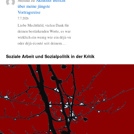
Melina
zu
Aktueller Bericht
über meine jüngste
Vortragsreise
7.7.2026
Liebe Mechthild, vielen Dank für
deinen bestärkenden Worte, es war
wirklich ein wenig wie ein déjà-vu
oder déjà-écouté seit deinem…
Soziale Arbeit und Sozialpolitik in der Kritik