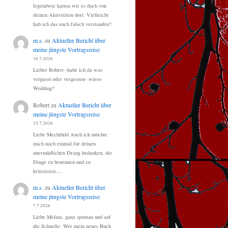
Irgendwie hatten wir es doch von
deinen Aktivitäten dort. Vielleicht
hab ich das auch falsch verstanden?
m.s.
zu
Aktueller Bericht über
meine jüngste Vortragsreise
16.7.2026
Lieber Robert -habe ich da was
verpasst oder vergessen- wieso
Wedding?
Robert
zu
Aktueller Bericht über
meine jüngste Vortragsreise
15.7.2026
Liebe Mechthild Auch ich möchte
mich noch einmal für deinen
unermüdlichen Drang bedanken, die
Dinge zu benennen und zu
kritisieren.…
m.s.
zu
Aktueller Bericht über
meine jüngste Vortragsreise
7.7.2026
Liebe Melina, ganz spontan und auf
die Schnelle: Wer mein neues Buch