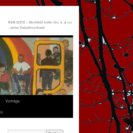
WEB-SEITE – Mechthild Seithe (Soz A. & co)
– meine Zukunftswerkstatt
Vorträge
ch