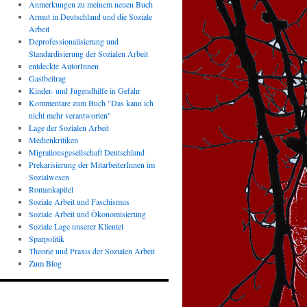
Anmerkungen zu meinem neuen Buch
Armut in Deutschland und die Soziale
Arbeit
Deprofessionalisierung und
Standardisierung der Sozialen Arbeit
entdeckte AutorInnen
Gastbeitrag
Kinder- und Jugendhilfe in Gefahr
Kommentare zum Buch "Das kann ich
nicht mehr verantworten"
Lage der Sozialen Arbeit
Medienkritiken
Migrationsgesellschaft Deutschland
Prekarisierung der MitarbeiterInnen im
Sozialwesen
Romankapitel
Soziale Arbeit und Faschismus
Soziale Arbeit und Ökonomisierung
Soziale Lage unserer Klientel
Sparpolitik
Theorie und Praxis der Sozialen Arbeit
Zum Blog