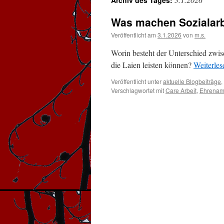
Archiv des Tages:
Was machen Sozialarb
Veröffentlicht am
3.1.2026
von
m.s.
Worin besteht der Unterschied zwisc
die Laien leisten können?
Weiterle
Veröffentlicht unter
aktuelle Blogbeiträge
,
Verschlagwortet mit
Care Arbeit
,
Ehrenamt