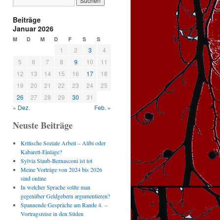
Beiträge
Januar 2026
M
D
M
D
F
S
S
1
2
3
4
5
6
7
8
9
10
11
12
13
14
15
16
17
18
19
20
21
22
23
24
25
26
27
28
29
30
31
« Dez.
Feb. »
Neuste Beiträge
Kritische Soziale Arbeit – Alibi oder
Kabarett-Einlage?
Sylvia Staub-Bernasconi ist tot
Meine Vorträge von 2024 bis 2026
sind online
In welcher Sprache sollte man
gegenüber Geldgebern argumentieren?
Spannende Gespräche am Rande 4. –
Vortragsreise in den Süden