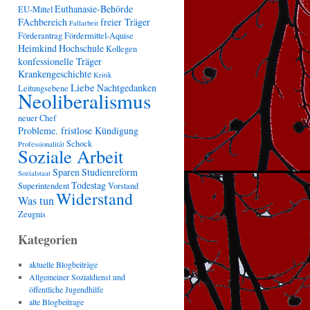
Euthanasie-Behörde
EU-Mittel
FAchbereich
freier Träger
Fallarbeit
Förderantrag
Fördermittel-Aquise
Heimkind
Hochschule
Kollegen
konfessionelle Träger
Krankengeschichte
Kritik
Liebe
Nachtgedanken
Leitungsebene
Neoliberalismus
neuer Chef
Probleme. fristlose Kündigung
Schock
Professionalität
Soziale Arbeit
Sparen
Studienreform
Sozialstaat
Todestag
Superintendent
Vorstand
Widerstand
Was tun
Zeugnis
Kategorien
aktuelle Blogbeiträge
Allgemeiner Sozialdienst und
öffentliche Jugendhilfe
alte Blogbeitrage