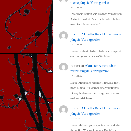
meine jüngste Vortragsreise
23.7.2026
Irgendwie hatten wir es doch von deinen
Aktivitäten dort. Vielleicht hab ich das
auch falsch verstanden?
m.s.
zu
Aktueller Bericht über meine
jüngste Vortragsreise
16.7.2026
Lieber Robert -habe ich da was verpasst
oder vergessen- wieso Wedding?
Robert
zu
Aktueller Bericht über
meine jüngste Vortragsreise
15.7.2026
Liebe Mechthild Auch ich möchte mich
noch einmal für deinen unermüdlichen
Drang bedanken, die Dinge zu benennen
und zu kritisieren.…
m.s.
zu
Aktueller Bericht über meine
jüngste Vortragsreise
7.7.2026
Liebe Melina, ganz spontan und auf die
Schnelle: Wer mein neues Buch liest,