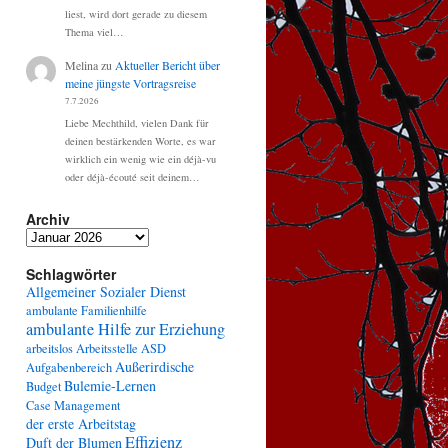
liest, wird dort gerade zu diesem
Thema viel…
Melina
zu
Aktueller Bericht über
meine jüngste Vortragsreise
7.7.2026
Liebe Mechthild, vielen Dank für
deinen bestärkenden Worte, es war
wirklich ein wenig wie ein déjà-vu
oder déjà-écouté seit deinem…
Archiv
Archiv
Schlagwörter
Allgemeiner Sozialer Dienst
ambulante Familienhilfe
ambulante Hilfe zur Erziehung
arbeitslos
Arbeitsstelle
ASD
Außerirdische
Aufgabenbereich
Bulemie-Lernen
Budget
Case Management
der erste Arbeitstag
Effizienz
Duft der Blumen