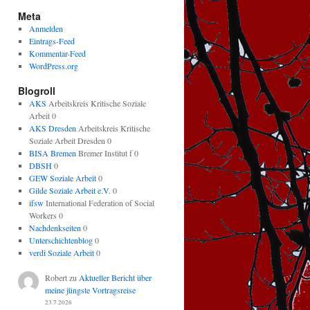
Meta
Anmelden
Eintrags-Feed
Kommentar-Feed
WordPress.org
Blogroll
AKS
Arbeitskreis Kritische Soziale
Arbeit 0
AKS Dresden
Arbeitskreis Kritische
Soziale Arbeit Dresden 0
BISA Bremen
Bremer Institut f 0
DBSH
0
GEW Soziale Arbeit
0
Gilde Soziale Arbeit e.V.
0
ifsw
International Federation of Social
Workers 0
Nachdenkseiten
0
Unterschichtenblog
0
verdi Soziale Arbeit
0
Robert
zu
Aktueller Bericht über
meine jüngste Vortragsreise
23.7.2026