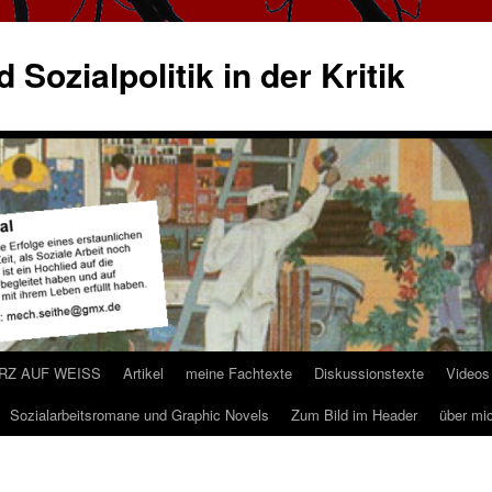
 Sozialpolitik in der Kritik
ARZ AUF WEISS
Artikel
meine Fachtexte
Diskussionstexte
Videos
Sozialarbeitsromane und Graphic Novels
Zum Bild im Header
über mi