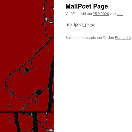
MailPoet Page
Veröffentlicht am
25.2.2026
von
m.s.
[mailpoet_page]
Setze ein Lesezeichen für den
Permalink
.