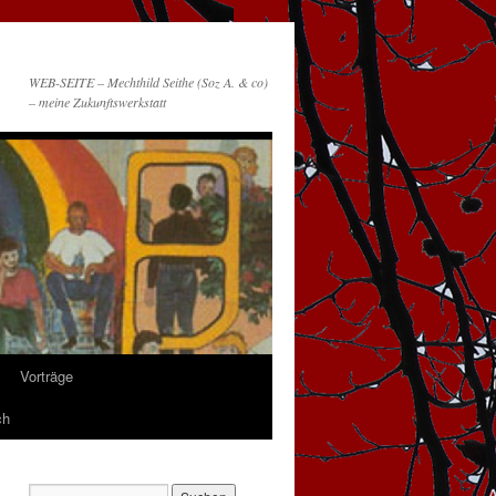
WEB-SEITE – Mechthild Seithe (Soz A. & co)
– meine Zukunftswerkstatt
Vorträge
ch