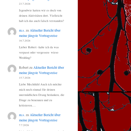
23.7.2026
Irgendwie hatten wir es doch von
deinen Aktivitäten dort. Vielleicht
hab ich das auch falsch verstanden?
m.s.
zu
Aktueller Bericht über
meine jüngste Vortragsreise
16.7.2026
Lieber Robert -habe ich da was
verpasst oder vergessen- wieso
Wedding?
Robert
zu
Aktueller Bericht über
meine jüngste Vortragsreise
15.7.2026
Liebe Mechthild Auch ich möchte
mich noch einmal für deinen
unermüdlichen Drang bedanken, die
Dinge zu benennen und zu
kritisieren.…
m.s.
zu
Aktueller Bericht über
meine jüngste Vortragsreise
7.7.2026