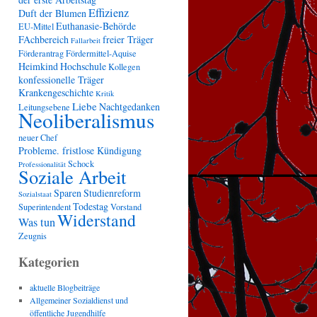
Effizienz
Duft der Blumen
Euthanasie-Behörde
EU-Mittel
FAchbereich
freier Träger
Fallarbeit
Förderantrag
Fördermittel-Aquise
Heimkind
Hochschule
Kollegen
konfessionelle Träger
Krankengeschichte
Kritik
Liebe
Nachtgedanken
Leitungsebene
Neoliberalismus
neuer Chef
Probleme. fristlose Kündigung
Schock
Professionalität
Soziale Arbeit
Sparen
Studienreform
Sozialstaat
Todestag
Superintendent
Vorstand
Widerstand
Was tun
Zeugnis
Kategorien
aktuelle Blogbeiträge
Allgemeiner Sozialdienst und
öffentliche Jugendhilfe