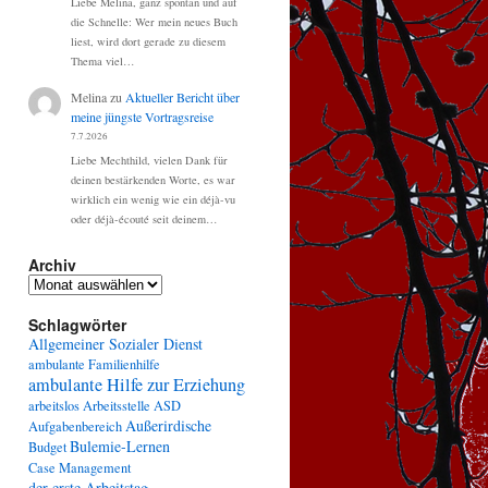
Liebe Melina, ganz spontan und auf
die Schnelle: Wer mein neues Buch
liest, wird dort gerade zu diesem
Thema viel…
Melina
zu
Aktueller Bericht über
meine jüngste Vortragsreise
7.7.2026
Liebe Mechthild, vielen Dank für
deinen bestärkenden Worte, es war
wirklich ein wenig wie ein déjà-vu
oder déjà-écouté seit deinem…
Archiv
Archiv
Schlagwörter
Allgemeiner Sozialer Dienst
ambulante Familienhilfe
ambulante Hilfe zur Erziehung
arbeitslos
Arbeitsstelle
ASD
Außerirdische
Aufgabenbereich
Bulemie-Lernen
Budget
Case Management
der erste Arbeitstag