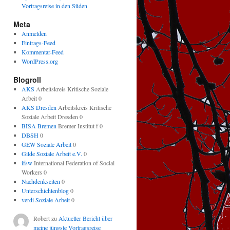
Vortragsreise in den Süden
Meta
Anmelden
Eintrags-Feed
Kommentar-Feed
WordPress.org
Blogroll
AKS
Arbeitskreis Kritische Soziale
Arbeit 0
AKS Dresden
Arbeitskreis Kritische
Soziale Arbeit Dresden 0
BISA Bremen
Bremer Institut f 0
DBSH
0
GEW Soziale Arbeit
0
Gilde Soziale Arbeit e.V.
0
ifsw
International Federation of Social
Workers 0
Nachdenkseiten
0
Unterschichtenblog
0
verdi Soziale Arbeit
0
Robert
zu
Aktueller Bericht über
meine jüngste Vortragsreise