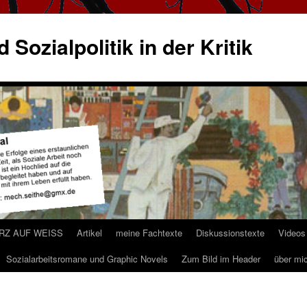
 Sozialpolitik in der Kritik
ARZ AUF WEISS
Artikel
meine Fachtexte
Diskussionstexte
Videos
Sozialarbeitsromane und Graphic Novels
Zum Bild im Header
über mi