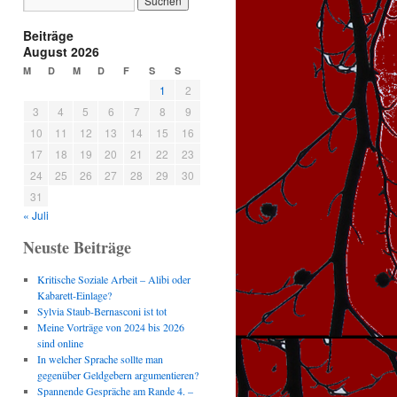
Beiträge
August 2026
M
D
M
D
F
S
S
1
2
3
4
5
6
7
8
9
10
11
12
13
14
15
16
17
18
19
20
21
22
23
24
25
26
27
28
29
30
31
« Juli
Neuste Beiträge
Kritische Soziale Arbeit – Alibi oder
Kabarett-Einlage?
Sylvia Staub-Bernasconi ist tot
Meine Vorträge von 2024 bis 2026
sind online
In welcher Sprache sollte man
gegenüber Geldgebern argumentieren?
Spannende Gespräche am Rande 4. –