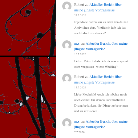
Robert
zu
Aktueller Bericht über
meine jüngste Vortragsreise
23.7.2026
Irgendwie hatten wir es doch von deinen
Aktivitäten dort. Vielleicht hab ich das
auch falsch verstanden?
m.s.
zu
Aktueller Bericht über meine
jüngste Vortragsreise
16.7.2026
Lieber Robert -habe ich da was verpasst
oder vergessen- wieso Wedding?
Robert
zu
Aktueller Bericht über
meine jüngste Vortragsreise
15.7.2026
Liebe Mechthild Auch ich möchte mich
noch einmal für deinen unermüdlichen
Drang bedanken, die Dinge zu benennen
und zu kritisieren.…
m.s.
zu
Aktueller Bericht über meine
jüngste Vortragsreise
7.7.2026