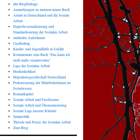
alte Blogbeitrage
Anmerkungen zu meinem neuen Buch
Armut in Deutschland und die Soziale
Arbeit
Deprofessionalisierung und
Standardisierung der Sozialen Arbeit
entdeckte AutorInnen
Gastbeitrag
Kinder- und Jugendhilfe in Gefahr
Kommentare zum Buch "Das kann ich
nicht mehr verantworten"
Lage der Sozialen Arbeit
Medienkritiken
Migrationsgesellschaft Deutschland
Prekarisierung der MitarbeiterInnen im
Sozialwesen
Romankapitel
Soziale Arbeit und Faschismus
Soziale Arbeit und Ökonomisierung
Soziale Lage unserer Klientel
Sparpolitik
Theorie und Praxis der Sozialen Arbeit
Zum Blog