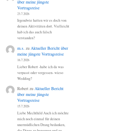
über meine jüngste
Vortragsreise
23.7.2026
Irgendwie hatten wir es doch von
deinen Aktivitäten dort. Vielleicht
hab ich das auch falsch
verstanden?
m.s.
zu
Aktueller Bericht über
meine jüngste Vortragsreise
16.7.2026
Lieber Robert -habe ich da was
verpasst oder vergessen- wieso
Wedding?
Robert
zu
Aktueller Bericht
über meine jüngste
Vortragsreise
15.7.2026
Liebe Mechthild Auch ich möchte
mich noch einmal für deinen
unermüdlichen Drang bedanken,
die Dinge zu benennen und zu