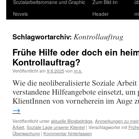
Sozialarbeitsromane und Graphic
Zum Bild im
ü
Novels
Header
m
Kontrollauftrag
Schlagwortarchiv:
Frühe Hilfe oder doch ein heim
Kontrollauftrag?
Veröffentlicht am
9.8.2025
von
m.s.
Wie die neoliberalisierte Soziale Arbeit
verstandene Hilfeangebote einsetzt, um 
KlientInnen von vorneherein im Auge z
→
Veröffentlicht unter
aktuelle Blogbeiträge
,
Anmerkungen zu mei
Arbeit
,
Soziale Lage unserer Klientel
|
Verschlagwortet mit
Frühe
Überwachung
|
Kommentar hinterlassen