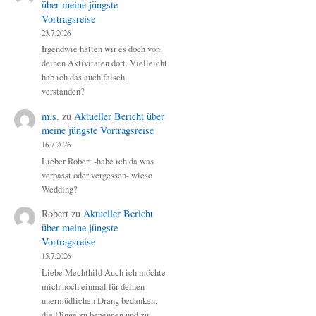
über meine jüngste
Vortragsreise
23.7.2026
Irgendwie hatten wir es doch von
deinen Aktivitäten dort. Vielleicht
hab ich das auch falsch
verstanden?
m.s.
zu
Aktueller Bericht über
meine jüngste Vortragsreise
16.7.2026
Lieber Robert -habe ich da was
verpasst oder vergessen- wieso
Wedding?
Robert
zu
Aktueller Bericht
über meine jüngste
Vortragsreise
15.7.2026
Liebe Mechthild Auch ich möchte
mich noch einmal für deinen
unermüdlichen Drang bedanken,
die Dinge zu benennen und zu