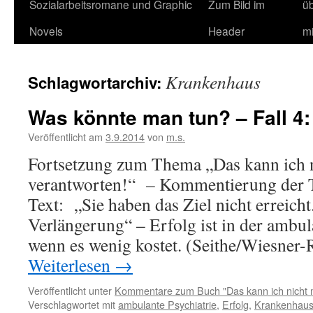
Sozialarbeitsromane und Graphic
Zum Bild im
ü
Novels
Header
m
Krankenhaus
Schlagwortarchiv:
Was könnte man tun? – Fall 4:
Veröffentlicht am
3.9.2014
von
m.s.
Fortsetzung zum Thema „Das kann ich 
verantworten!“ – Kommentierung der T
Text: „Sie haben das Ziel nicht erreicht
Verlängerung“ – Erfolg ist in der ambul
wenn es wenig kostet. (Seithe/Wiesner
Weiterlesen
→
Veröffentlicht unter
Kommentare zum Buch "Das kann ich nicht 
Verschlagwortet mit
ambulante Psychiatrie
,
Erfolg
,
Krankenhau