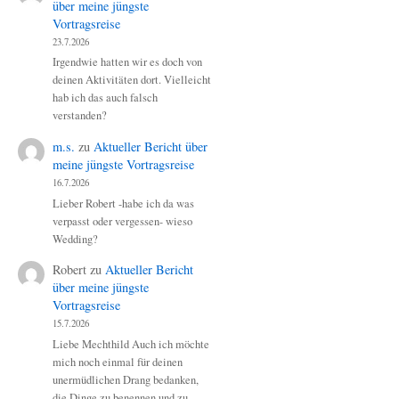
über meine jüngste
Vortragsreise
23.7.2026
Irgendwie hatten wir es doch von
deinen Aktivitäten dort. Vielleicht
hab ich das auch falsch
verstanden?
m.s.
zu
Aktueller Bericht über
meine jüngste Vortragsreise
16.7.2026
Lieber Robert -habe ich da was
verpasst oder vergessen- wieso
Wedding?
Robert
zu
Aktueller Bericht
über meine jüngste
Vortragsreise
15.7.2026
Liebe Mechthild Auch ich möchte
mich noch einmal für deinen
unermüdlichen Drang bedanken,
die Dinge zu benennen und zu