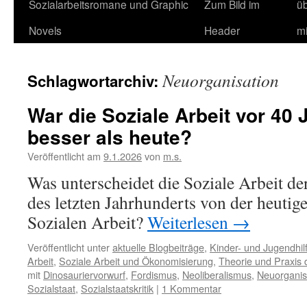
Sozialarbeitsromane und Graphic
Zum Bild im
ü
Novels
Header
m
Neuorganisation
Schlagwortarchiv:
War die Soziale Arbeit vor 40 
besser als heute?
Veröffentlicht am
9.1.2026
von
m.s.
Was unterscheidet die Soziale Arbeit der
des letzten Jahrhunderts von der heutige
Sozialen Arbeit?
Weiterlesen
→
Veröffentlicht unter
aktuelle Blogbeiträge
,
Kinder- und Jugendhilf
Arbeit
,
Soziale Arbeit und Ökonomisierung
,
Theorie und Praxis 
mit
Dinosauriervorwurf
,
Fordismus
,
Neoliberalismus
,
Neuorganis
Sozialstaat
,
Sozialstaatskritik
|
1 Kommentar