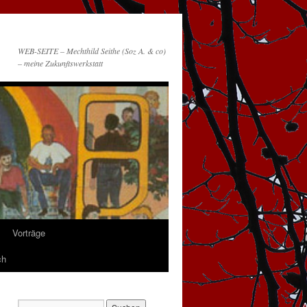
WEB-SEITE – Mechthild Seithe (Soz A. & co)
– meine Zukunftswerkstatt
Vorträge
ch