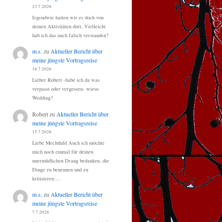
23.7.2026
Irgendwie hatten wir es doch von
deinen Aktivitäten dort. Vielleicht
hab ich das auch falsch verstanden?
m.s.
zu
Aktueller Bericht über
meine jüngste Vortragsreise
16.7.2026
Lieber Robert -habe ich da was
verpasst oder vergessen- wieso
Wedding?
Robert
zu
Aktueller Bericht über
meine jüngste Vortragsreise
15.7.2026
Liebe Mechthild Auch ich möchte
mich noch einmal für deinen
unermüdlichen Drang bedanken, die
Dinge zu benennen und zu
kritisieren.…
m.s.
zu
Aktueller Bericht über
meine jüngste Vortragsreise
7.7.2026