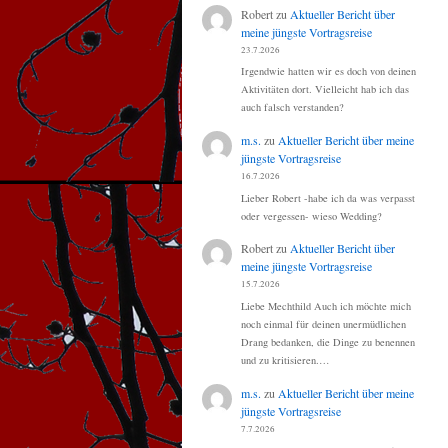
Robert
zu
Aktueller Bericht über
meine jüngste Vortragsreise
23.7.2026
Irgendwie hatten wir es doch von deinen
Aktivitäten dort. Vielleicht hab ich das
auch falsch verstanden?
m.s.
zu
Aktueller Bericht über meine
jüngste Vortragsreise
16.7.2026
Lieber Robert -habe ich da was verpasst
oder vergessen- wieso Wedding?
Robert
zu
Aktueller Bericht über
meine jüngste Vortragsreise
15.7.2026
Liebe Mechthild Auch ich möchte mich
noch einmal für deinen unermüdlichen
Drang bedanken, die Dinge zu benennen
und zu kritisieren.…
m.s.
zu
Aktueller Bericht über meine
jüngste Vortragsreise
7.7.2026