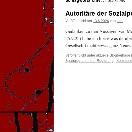
Schlagwortarchiv:
Autoritäre der Sozialp
Veröffentlicht am
13.6.2026
von
m.s.
Gedanken zu den Aussagen von Meye
25.9.25) habe ich hier etwas darübe
Gesellschft nicht etwas ganz Neues 
Veröffentlicht unter
aktuelle Blogbeiträge
|
Sparprogramm der Regierung
|
Kommenta