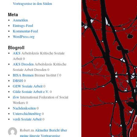
Vortragsreise in den Süden
Meta
Anmelden
Eintrags-Feed
Kommentar-Feed
WordPress.org
Blogroll
AKS
Arbeitskreis Kritische Soziale
Arbeit 0
AKS Dresden
Arbeitskreis Kritische
Soziale Arbeit Dresden 0
BISA Bremen
Bremer Institut f 0
DBSH
0
GEW Soziale Arbeit
0
Gilde Soziale Arbeit e.V.
0
ifsw
International Federation of Social
Workers 0
Nachdenkseiten
0
Unterschichtenblog
0
verdi Soziale Arbeit
0
Robert
zu
Aktueller Bericht über
meine jüngste Vortragsreise