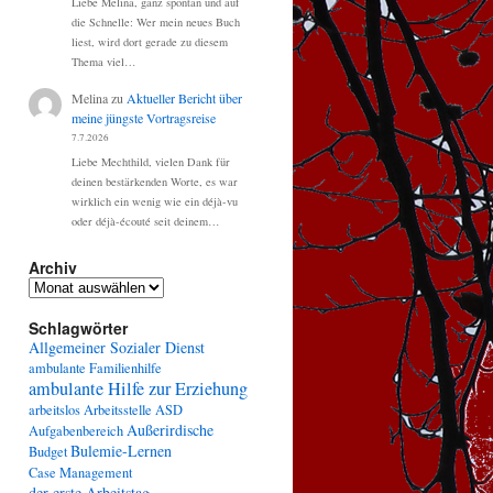
Liebe Melina, ganz spontan und auf
die Schnelle: Wer mein neues Buch
liest, wird dort gerade zu diesem
Thema viel…
Melina
zu
Aktueller Bericht über
meine jüngste Vortragsreise
7.7.2026
Liebe Mechthild, vielen Dank für
deinen bestärkenden Worte, es war
wirklich ein wenig wie ein déjà-vu
oder déjà-écouté seit deinem…
Archiv
Archiv
Schlagwörter
Allgemeiner Sozialer Dienst
ambulante Familienhilfe
ambulante Hilfe zur Erziehung
arbeitslos
Arbeitsstelle
ASD
Außerirdische
Aufgabenbereich
Bulemie-Lernen
Budget
Case Management
der erste Arbeitstag