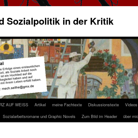
 Sozialpolitik in der Kritik
ARZ AUF WEISS
Artikel
meine Fachtexte
Diskussionstexte
Videos
Sozialarbeitsromane und Graphic Novels
Zum Bild im Header
über mi