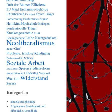
Effizienz
Duft der Blumen
Euthanasie-Behörde
EU-Mittel
FAchbereich
freier Träger
Fallarbeit
Förderantrag
Fördermittel-Aquise
Heimkind
Hochschule
Kollegen
konfessionelle Träger
Krankengeschichte
Kritik
Liebe
Nachtgedanken
Leitungsebene
Neoliberalismus
neuer Chef
Probleme. fristlose Kündigung
Schock
Professionalität
Soziale Arbeit
Sparen
Studienreform
Sozialstaat
Todestag
Superintendent
Vorstand
Widerstand
Was tun
Zeugnis
Kategorien
aktuelle Blogbeiträge
Allgemeiner Sozialdienst und
öffentliche Jugendhilfe