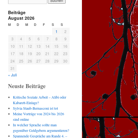
Beiträge
August 2026
M
D
M
D
F
S
S
1
2
3
4
5
6
7
8
9
10
11
12
13
14
15
16
17
18
19
20
21
22
23
24
25
26
27
28
29
30
31
« Juli
Neuste Beiträge
Kritische Soziale Arbeit – Alibi oder
Kabarett-Einlage?
Sylvia Staub-Bernasconi ist tot
Meine Vorträge von 2024 bis 2026
sind online
In welcher Sprache sollte man
gegenüber Geldgebern argumentieren?
Spannende Gespräche am Rande 4. –