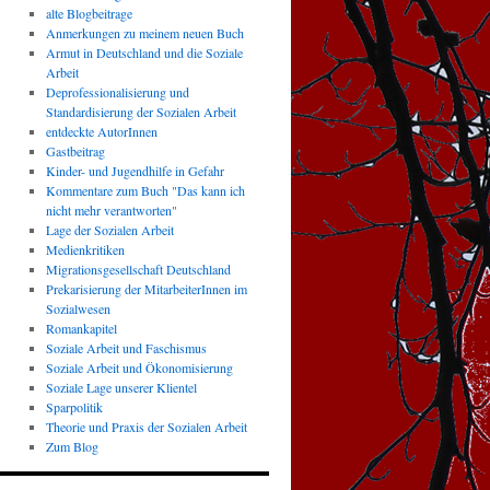
alte Blogbeitrage
Anmerkungen zu meinem neuen Buch
Armut in Deutschland und die Soziale
Arbeit
Deprofessionalisierung und
Standardisierung der Sozialen Arbeit
entdeckte AutorInnen
Gastbeitrag
Kinder- und Jugendhilfe in Gefahr
Kommentare zum Buch "Das kann ich
nicht mehr verantworten"
Lage der Sozialen Arbeit
Medienkritiken
Migrationsgesellschaft Deutschland
Prekarisierung der MitarbeiterInnen im
Sozialwesen
Romankapitel
Soziale Arbeit und Faschismus
Soziale Arbeit und Ökonomisierung
Soziale Lage unserer Klientel
Sparpolitik
Theorie und Praxis der Sozialen Arbeit
Zum Blog