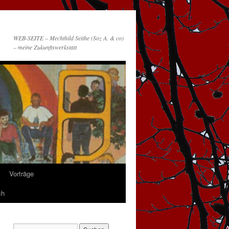
WEB-SEITE – Mechthild Seithe (Soz A. & co)
– meine Zukunftswerkstatt
Vorträge
ch