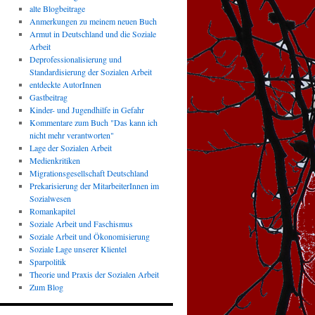
alte Blogbeitrage
Anmerkungen zu meinem neuen Buch
Armut in Deutschland und die Soziale
Arbeit
Deprofessionalisierung und
Standardisierung der Sozialen Arbeit
entdeckte AutorInnen
Gastbeitrag
Kinder- und Jugendhilfe in Gefahr
Kommentare zum Buch "Das kann ich
nicht mehr verantworten"
Lage der Sozialen Arbeit
Medienkritiken
Migrationsgesellschaft Deutschland
Prekarisierung der MitarbeiterInnen im
Sozialwesen
Romankapitel
Soziale Arbeit und Faschismus
Soziale Arbeit und Ökonomisierung
Soziale Lage unserer Klientel
Sparpolitik
Theorie und Praxis der Sozialen Arbeit
Zum Blog