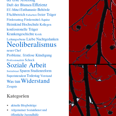
Effizienz
Duft der Blumen
Euthanasie-Behörde
EU-Mittel
FAchbereich
freier Träger
Fallarbeit
Förderantrag
Fördermittel-Aquise
Heimkind
Hochschule
Kollegen
konfessionelle Träger
Krankengeschichte
Kritik
Liebe
Nachtgedanken
Leitungsebene
Neoliberalismus
neuer Chef
Probleme. fristlose Kündigung
Schock
Professionalität
Soziale Arbeit
Sparen
Studienreform
Sozialstaat
Todestag
Superintendent
Vorstand
Widerstand
Was tun
Zeugnis
Kategorien
aktuelle Blogbeiträge
Allgemeiner Sozialdienst und
öffentliche Jugendhilfe