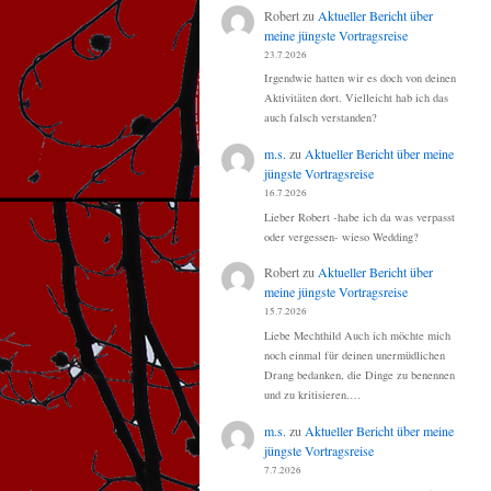
Robert
zu
Aktueller Bericht über
meine jüngste Vortragsreise
23.7.2026
Irgendwie hatten wir es doch von deinen
Aktivitäten dort. Vielleicht hab ich das
auch falsch verstanden?
m.s.
zu
Aktueller Bericht über meine
jüngste Vortragsreise
16.7.2026
Lieber Robert -habe ich da was verpasst
oder vergessen- wieso Wedding?
Robert
zu
Aktueller Bericht über
meine jüngste Vortragsreise
15.7.2026
Liebe Mechthild Auch ich möchte mich
noch einmal für deinen unermüdlichen
Drang bedanken, die Dinge zu benennen
und zu kritisieren.…
m.s.
zu
Aktueller Bericht über meine
jüngste Vortragsreise
7.7.2026