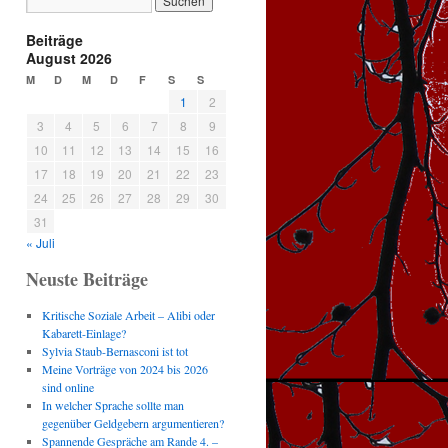
Beiträge
August 2026
M
D
M
D
F
S
S
1
2
3
4
5
6
7
8
9
10
11
12
13
14
15
16
17
18
19
20
21
22
23
24
25
26
27
28
29
30
31
« Juli
Neuste Beiträge
Kritische Soziale Arbeit – Alibi oder
Kabarett-Einlage?
Sylvia Staub-Bernasconi ist tot
Meine Vorträge von 2024 bis 2026
sind online
In welcher Sprache sollte man
gegenüber Geldgebern argumentieren?
Spannende Gespräche am Rande 4. –