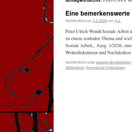
Schlagwortarchiv:
Eine bemerkenswerte
Veröffentlicht am
3.2.2026
von
m.s.
Peter-Ulrich Wendt:Soziale Arbeit 
zu einem zentralen Thema und wich
Soziale Arbeit„, Ausg. 1/2026, eine
Weiterdiskutieren und Nachdenke
Veröffentlicht unter
aktuelle Blogbeiträge
|
Widerstand
|
Kommentar hinterlassen