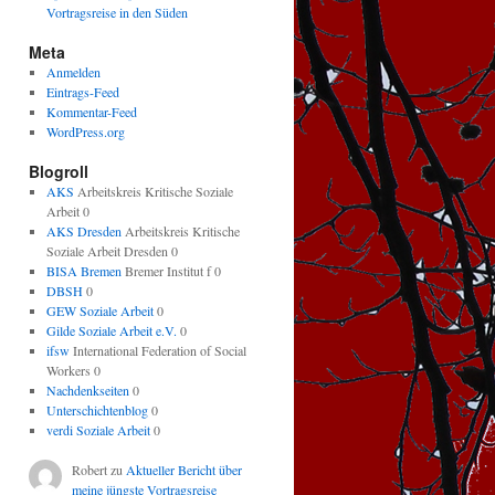
Vortragsreise in den Süden
Meta
Anmelden
Eintrags-Feed
Kommentar-Feed
WordPress.org
Blogroll
AKS
Arbeitskreis Kritische Soziale
Arbeit 0
AKS Dresden
Arbeitskreis Kritische
Soziale Arbeit Dresden 0
BISA Bremen
Bremer Institut f 0
DBSH
0
GEW Soziale Arbeit
0
Gilde Soziale Arbeit e.V.
0
ifsw
International Federation of Social
Workers 0
Nachdenkseiten
0
Unterschichtenblog
0
verdi Soziale Arbeit
0
Robert
zu
Aktueller Bericht über
meine jüngste Vortragsreise