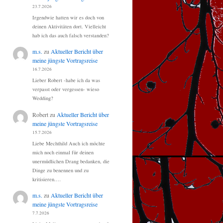
23.7.2026
Irgendwie hatten wir es doch von
deinen Aktivitäten dort. Vielleicht
hab ich das auch falsch verstanden?
m.s.
zu
Aktueller Bericht über
meine jüngste Vortragsreise
16.7.2026
Lieber Robert -habe ich da was
verpasst oder vergessen- wieso
Wedding?
Robert
zu
Aktueller Bericht über
meine jüngste Vortragsreise
15.7.2026
Liebe Mechthild Auch ich möchte
mich noch einmal für deinen
unermüdlichen Drang bedanken, die
Dinge zu benennen und zu
kritisieren.…
m.s.
zu
Aktueller Bericht über
meine jüngste Vortragsreise
7.7.2026