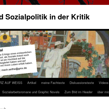
 Sozialpolitik in der Kritik
ARZ AUF WEISS
Artikel
meine Fachtexte
Diskussionstexte
Videos
Sozialarbeitsromane und Graphic Novels
Zum Bild im Header
über mi
endt