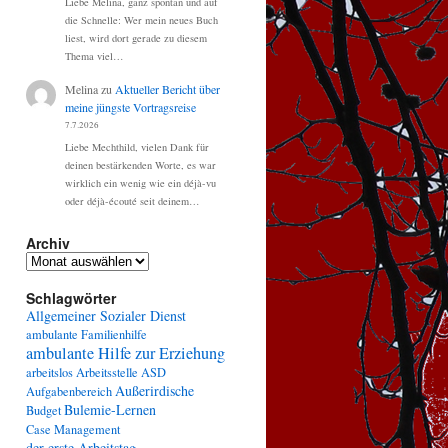
Liebe Melina, ganz spontan und auf
die Schnelle: Wer mein neues Buch
liest, wird dort gerade zu diesem
Thema viel…
Melina
zu
Aktueller Bericht über
meine jüngste Vortragsreise
7.7.2026
Liebe Mechthild, vielen Dank für
deinen bestärkenden Worte, es war
wirklich ein wenig wie ein déjà-vu
oder déjà-écouté seit deinem…
Archiv
Archiv
Schlagwörter
Allgemeiner Sozialer Dienst
ambulante Familienhilfe
ambulante Hilfe zur Erziehung
arbeitslos
Arbeitsstelle
ASD
Außerirdische
Aufgabenbereich
Bulemie-Lernen
Budget
Case Management
der erste Arbeitstag