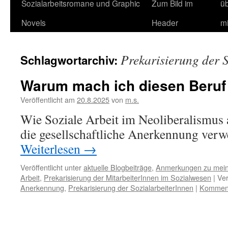
Sozialarbeitsromane und Graphic
Zum Bild im
ü
Novels
Header
m
Prekarisierung der 
Schlagwortarchiv:
Warum mach ich diesen Beruf 
Veröffentlicht am
20.8.2025
von
m.s.
Wie Soziale Arbeit im Neoliberalismus 
die gesellschaftliche Anerkennung verwe
Weiterlesen
→
Veröffentlicht unter
aktuelle Blogbeiträge
,
Anmerkungen zu mei
Arbeit
,
Prekarisierung der MitarbeiterInnen im Sozialwesen
|
Ver
Anerkennung
,
Prekarisierung der SozialarbeiterInnen
|
Komment