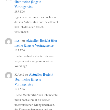
über meine jüngste
Vortragsreise
23.7.2026
Irgendwie hatten wir es doch von
deinen Aktivitäten dort. Vielleicht
hab ich das auch falsch
verstanden?
m.s.
zu
Aktueller Bericht über
meine jüngste Vortragsreise
16.7.2026
Lieber Robert -habe ich da was
verpasst oder vergessen- wieso
Wedding?
Robert
zu
Aktueller Bericht
über meine jüngste
Vortragsreise
15.7.2026
Liebe Mechthild Auch ich möchte
mich noch einmal für deinen
unermüdlichen Drang bedanken,
die Dinge zu benennen und zu