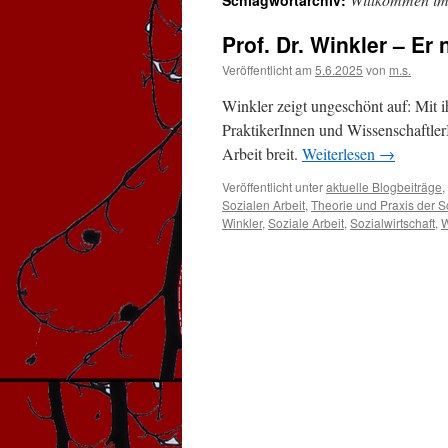
Schlagwortarchiv:
Prof. Dr. Winkler – E
Veröffentlicht am
5.6.2025
von
m.s.
Winkler zeigt ungeschönt auf: Mit 
PraktikerInnen und Wissenschaftler
Arbeit breit.
Weiterlesen
→
Veröffentlicht unter
aktuelle Blogbeiträge
,
Sozialen Arbeit
,
Theorie und Praxis der S
Winkler
,
Soziale Arbeit
,
Sozialwirtschaft
,
W