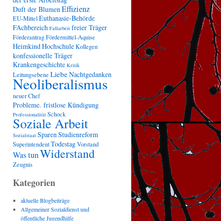
Effizienz
Duft der Blumen
Euthanasie-Behörde
EU-Mittel
FAchbereich
freier Träger
Fallarbeit
Förderantrag
Fördermittel-Aquise
Heimkind
Hochschule
Kollegen
konfessionelle Träger
Krankengeschichte
Kritik
Liebe
Nachtgedanken
Leitungsebene
Neoliberalismus
neuer Chef
Probleme. fristlose Kündigung
Schock
Professionalität
Soziale Arbeit
Sparen
Studienreform
Sozialstaat
Todestag
Superintendent
Vorstand
Widerstand
Was tun
Zeugnis
Kategorien
aktuelle Blogbeiträge
Allgemeiner Sozialdienst und
öffentliche Jugendhilfe