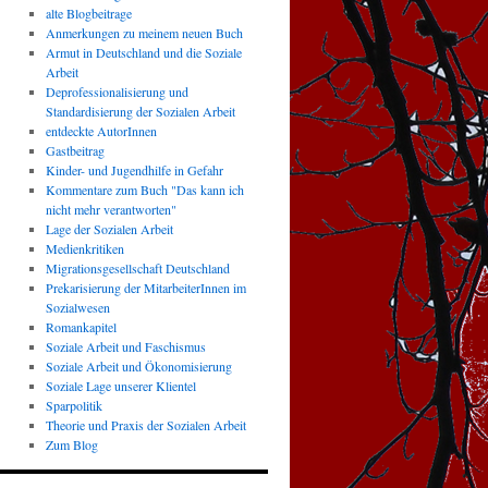
alte Blogbeitrage
Anmerkungen zu meinem neuen Buch
Armut in Deutschland und die Soziale
Arbeit
Deprofessionalisierung und
Standardisierung der Sozialen Arbeit
entdeckte AutorInnen
Gastbeitrag
Kinder- und Jugendhilfe in Gefahr
Kommentare zum Buch "Das kann ich
nicht mehr verantworten"
Lage der Sozialen Arbeit
Medienkritiken
Migrationsgesellschaft Deutschland
Prekarisierung der MitarbeiterInnen im
Sozialwesen
Romankapitel
Soziale Arbeit und Faschismus
Soziale Arbeit und Ökonomisierung
Soziale Lage unserer Klientel
Sparpolitik
Theorie und Praxis der Sozialen Arbeit
Zum Blog