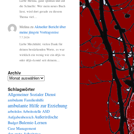
Liebe Melina, ganz spontan und auf
die Schnelle: Wer mein neues Buch
liest, wird dort gerade zu diesem
Thema viel…
Melina
zu
Aktueller Bericht über
meine jüngste Vortragsreise
7.7.2026
Liebe Mechthild, vielen Dank für
deinen bestärkenden Worte, es war
wirklich ein wenig wie ein déjà-vu
oder déjà-écouté seit deinem…
Archiv
Archiv
Schlagwörter
Allgemeiner Sozialer Dienst
ambulante Familienhilfe
ambulante Hilfe zur Erziehung
arbeitslos
Arbeitsstelle
ASD
Außerirdische
Aufgabenbereich
Bulemie-Lernen
Budget
Case Management
der erste Arbeitstag