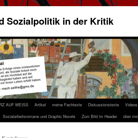
 Sozialpolitik in der Kritik
ARZ AUF WEISS
Artikel
meine Fachtexte
Diskussionstexte
Videos
Sozialarbeitsromane und Graphic Novels
Zum Bild im Header
über mi
 Kapitalismus