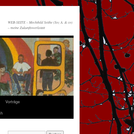
WEB-SEITE – Mechthild Seithe (Soz A. & co)
– meine Zukunftswerkstatt
Vorträge
ch