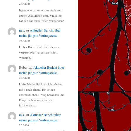
23.7.2026
Irgendwie hatten wir es doch von
deinen Aktivitäten dort. Vielleicht
hab ich das auch falsch verstanden?
m.s.
zu
Aktueller Bericht über
meine jüngste Vortragsreise
16.7.2026
Lieber Robert -habe ich da was
verpasst oder vergessen- wieso
Wedding?
Robert
zu
Aktueller Bericht über
meine jüngste Vortragsreise
15.7.2026
Liebe Mechthild Auch ich möchte
mich noch einmal für deinen
unermüdlichen Drang bedanken, die
Dinge zu benennen und zu
kritisieren.…
m.s.
zu
Aktueller Bericht über
meine jüngste Vortragsreise
7.7.2026