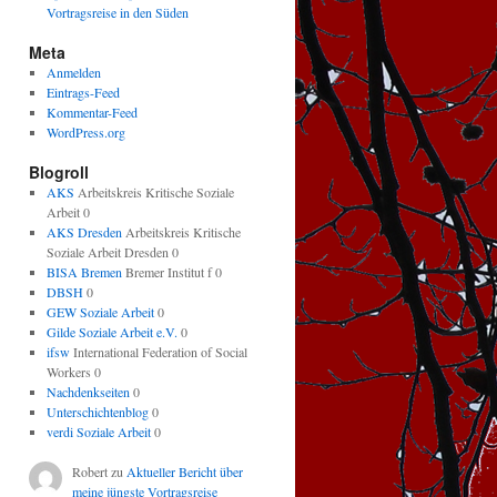
Vortragsreise in den Süden
Meta
Anmelden
Eintrags-Feed
Kommentar-Feed
WordPress.org
Blogroll
AKS
Arbeitskreis Kritische Soziale
Arbeit 0
AKS Dresden
Arbeitskreis Kritische
Soziale Arbeit Dresden 0
BISA Bremen
Bremer Institut f 0
DBSH
0
GEW Soziale Arbeit
0
Gilde Soziale Arbeit e.V.
0
ifsw
International Federation of Social
Workers 0
Nachdenkseiten
0
Unterschichtenblog
0
verdi Soziale Arbeit
0
Robert
zu
Aktueller Bericht über
meine jüngste Vortragsreise