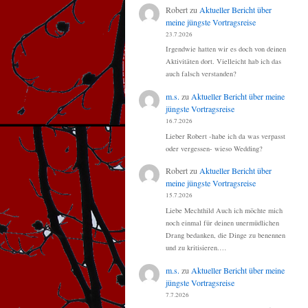
Robert
zu
Aktueller Bericht über
meine jüngste Vortragsreise
23.7.2026
Irgendwie hatten wir es doch von deinen
Aktivitäten dort. Vielleicht hab ich das
auch falsch verstanden?
m.s.
zu
Aktueller Bericht über meine
jüngste Vortragsreise
16.7.2026
Lieber Robert -habe ich da was verpasst
oder vergessen- wieso Wedding?
Robert
zu
Aktueller Bericht über
meine jüngste Vortragsreise
15.7.2026
Liebe Mechthild Auch ich möchte mich
noch einmal für deinen unermüdlichen
Drang bedanken, die Dinge zu benennen
und zu kritisieren.…
m.s.
zu
Aktueller Bericht über meine
jüngste Vortragsreise
7.7.2026