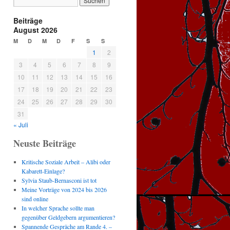
Beiträge
August 2026
M
D
M
D
F
S
S
1
2
3
4
5
6
7
8
9
10
11
12
13
14
15
16
17
18
19
20
21
22
23
24
25
26
27
28
29
30
31
« Juli
Neuste Beiträge
Kritische Soziale Arbeit – Alibi oder
Kabarett-Einlage?
Sylvia Staub-Bernasconi ist tot
Meine Vorträge von 2024 bis 2026
sind online
In welcher Sprache sollte man
gegenüber Geldgebern argumentieren?
Spannende Gespräche am Rande 4. –