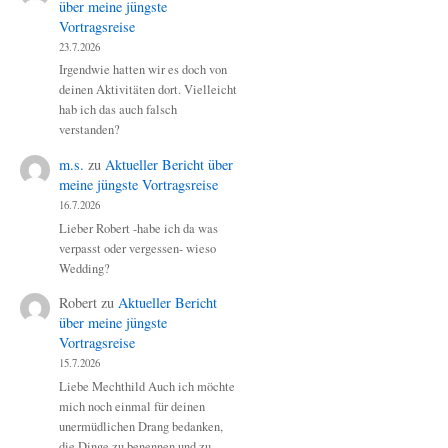
über meine jüngste
Vortragsreise
23.7.2026
Irgendwie hatten wir es doch von
deinen Aktivitäten dort. Vielleicht
hab ich das auch falsch
verstanden?
m.s.
zu
Aktueller Bericht über
meine jüngste Vortragsreise
16.7.2026
Lieber Robert -habe ich da was
verpasst oder vergessen- wieso
Wedding?
Robert
zu
Aktueller Bericht
über meine jüngste
Vortragsreise
15.7.2026
Liebe Mechthild Auch ich möchte
mich noch einmal für deinen
unermüdlichen Drang bedanken,
die Dinge zu benennen und zu