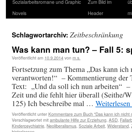
Sozialarbeitsromane und Graphic
Zum Bild im
ü
Novels
Header
m
Zeitbeschränkung
Schlagwortarchiv:
Was kann man tun? – Fall 5: s
Veröffentlicht am
10.9.2014
von
m.s.
Fortsetzung zum Thema „Das kann ich 
verantworten!“ – Kommentierung der T
Text: „Und da soll ich nun arbeiten“ – 
Zeit und die fehlt hier überall (Seithe/
125) Ich beschreibe mal …
Weiterlesen
Veröffentlicht unter
Kommentare zum Buch "Das kann ich nicht 
Verschlagwortet mit
ambulante Hilfe zur Erziehung
,
ASD
,
Fallarb
Kinderpsychiatrie
,
Neoliberalismus
,
Soziale Arbeit
,
Widerstand
,
hinterlassen