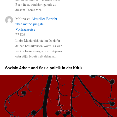
Buch liest, wird dort gerade zu
diesem Thema viel…
Melina
zu
Aktueller Bericht
über meine jüngste
Vortragsreise
7.7.2026
Liebe Mechthild, vielen Dank für
deinen bestärkenden Worte, es war
wirklich ein wenig wie ein déjà-vu
oder déjà-écouté seit deinem…
Soziale Arbeit und Sozialpolitik in der Kritik