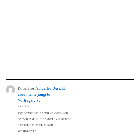
Robert
zu
Aktueller Bericht
über meine jüngste
Vortragsreise
23.7.2026
Irgendwie hatten wir es doch von
deinen Aktivitäten dort. Vielleicht
hab ich das auch falsch
verstanden?