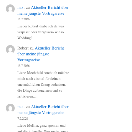
m.s.
zu
Aktueller Bericht über
meine jüngste Vortragsreise
16.7.2026
Lieber Robert -habe ich da was
verpasst oder vergessen- wieso
Wedding?
Robert
zu
Aktueller Bericht
über meine jüngste
Vortragsreise
15.7.2026
Liebe Mechthild Auch ich möchte
mich noch einmal für deinen
unermüdlichen Drang bedanken,
die Dinge zu benennen und zu
kritisieren.…
m.s.
zu
Aktueller Bericht über
meine jüngste Vortragsreise
7.7.2026
Liebe Melina, ganz spontan und
auf die Schnelle: Wer mein neues