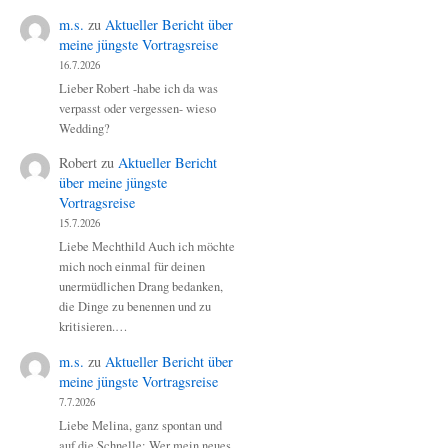
m.s.
zu
Aktueller Bericht über
meine jüngste Vortragsreise
16.7.2026
Lieber Robert -habe ich da was
verpasst oder vergessen- wieso
Wedding?
Robert
zu
Aktueller Bericht
über meine jüngste
Vortragsreise
15.7.2026
Liebe Mechthild Auch ich möchte
mich noch einmal für deinen
unermüdlichen Drang bedanken,
die Dinge zu benennen und zu
kritisieren.…
m.s.
zu
Aktueller Bericht über
meine jüngste Vortragsreise
7.7.2026
Liebe Melina, ganz spontan und
auf die Schnelle: Wer mein neues