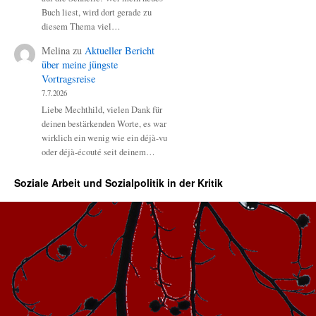
Buch liest, wird dort gerade zu
diesem Thema viel…
Melina
zu
Aktueller Bericht
über meine jüngste
Vortragsreise
7.7.2026
Liebe Mechthild, vielen Dank für
deinen bestärkenden Worte, es war
wirklich ein wenig wie ein déjà-vu
oder déjà-écouté seit deinem…
Soziale Arbeit und Sozialpolitik in der Kritik