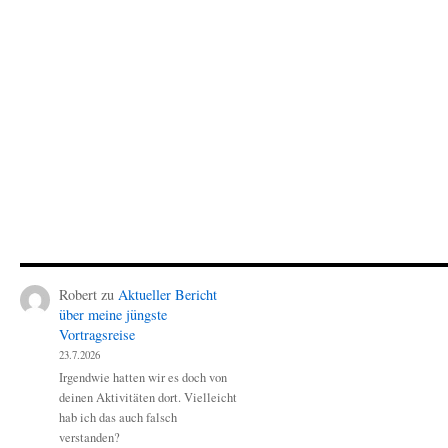
Robert
zu
Aktueller Bericht
über meine jüngste
Vortragsreise
23.7.2026
Irgendwie hatten wir es doch von
deinen Aktivitäten dort. Vielleicht
hab ich das auch falsch
verstanden?