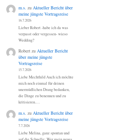
m.s.
zu
Aktueller Bericht über
meine jüngste Vortragsreise
16.7.2026
Lieber Robert -habe ich da was
verpasst oder vergessen- wieso
Wedding?
Robert
zu
Aktueller Bericht
über meine jüngste
Vortragsreise
15.7.2026
Liebe Mechthild Auch ich möchte
mich noch einmal für deinen
unermüdlichen Drang bedanken,
die Dinge zu benennen und zu
kritisieren.…
m.s.
zu
Aktueller Bericht über
meine jüngste Vortragsreise
7.7.2026
Liebe Melina, ganz spontan und
auf die Schnelle: Wer mein neues