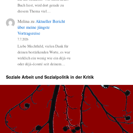
Buch liest, wird dort gerade zu
diesem Thema viel…
Melina
zu
Aktueller Bericht
über meine jüngste
Vortragsreise
7.7.2026
Liebe Mechthild, vielen Dank für
deinen bestärkenden Worte, es war
wirklich ein wenig wie ein déjà-vu
oder déjà-écouté seit deinem…
Soziale Arbeit und Sozialpolitik in der Kritik