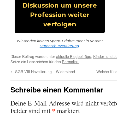
Wir senden keinen Spam! Erfahre mehr in unserer
Datenschutzerklärung
.
Dieser Beitrag wurde unter
aktuelle Blogbeiträge
,
Kinder- und Ju
Setze ein Lesezeichen für den
Permalink
.
←
SGB VIII Novellierung – Widerstand
Welche Kind
Schreibe einen Kommentar
Deine E-Mail-Adresse wird nicht veröffe
*
Felder sind mit
markiert