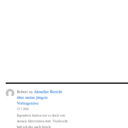
Robert
zu
Aktueller Bericht
über meine jüngste
Vortragsreise
23.7.2026
Irgendwie hatten wir es doch von
deinen Aktivitäten dort. Vielleicht
hab ich das auch falsch