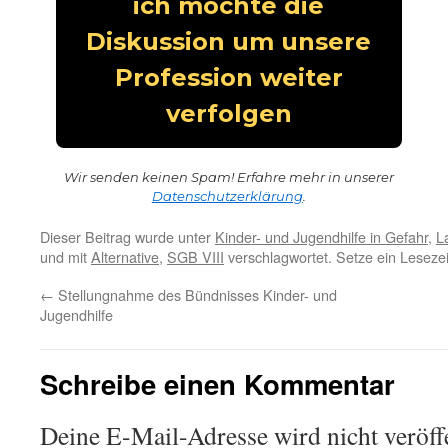
Wir senden keinen Spam! Erfahre mehr in unserer
Datenschutzerklärung
.
Dieser Beitrag wurde unter
Kinder- und Jugendhilfe in Gefahr
,
L
und mit
Alternative
,
SGB VIII
verschlagwortet. Setze ein Leseze
←
Stellungnahme des Bündnisses Kinder- und
Jugendhilfe
Schreibe einen Kommentar
Deine E-Mail-Adresse wird nicht veröffe