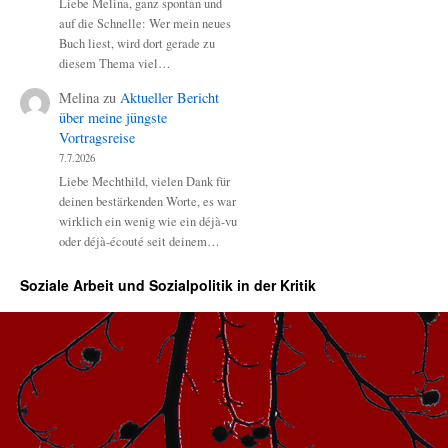
Liebe Melina, ganz spontan und
auf die Schnelle: Wer mein neues
Buch liest, wird dort gerade zu
diesem Thema viel…
Melina
zu
Aktueller Bericht
über meine jüngste
Vortragsreise
7.7.2026
Liebe Mechthild, vielen Dank für
deinen bestärkenden Worte, es war
wirklich ein wenig wie ein déjà-vu
oder déjà-écouté seit deinem…
Soziale Arbeit und Sozialpolitik in der Kritik