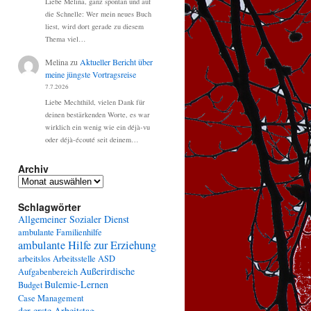
Liebe Melina, ganz spontan und auf
die Schnelle: Wer mein neues Buch
liest, wird dort gerade zu diesem
Thema viel…
Melina
zu
Aktueller Bericht über
meine jüngste Vortragsreise
7.7.2026
Liebe Mechthild, vielen Dank für
deinen bestärkenden Worte, es war
wirklich ein wenig wie ein déjà-vu
oder déjà-écouté seit deinem…
Archiv
Archiv
Schlagwörter
Allgemeiner Sozialer Dienst
ambulante Familienhilfe
ambulante Hilfe zur Erziehung
arbeitslos
Arbeitsstelle
ASD
Außerirdische
Aufgabenbereich
Bulemie-Lernen
Budget
Case Management
der erste Arbeitstag