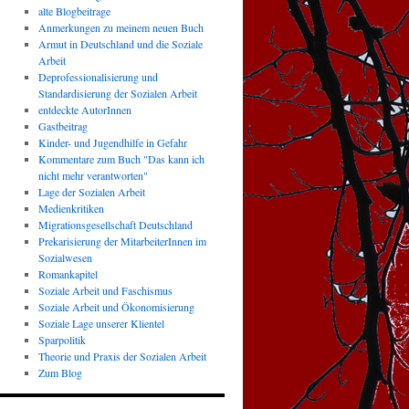
alte Blogbeitrage
Anmerkungen zu meinem neuen Buch
Armut in Deutschland und die Soziale
Arbeit
Deprofessionalisierung und
Standardisierung der Sozialen Arbeit
entdeckte AutorInnen
Gastbeitrag
Kinder- und Jugendhilfe in Gefahr
Kommentare zum Buch "Das kann ich
nicht mehr verantworten"
Lage der Sozialen Arbeit
Medienkritiken
Migrationsgesellschaft Deutschland
Prekarisierung der MitarbeiterInnen im
Sozialwesen
Romankapitel
Soziale Arbeit und Faschismus
Soziale Arbeit und Ökonomisierung
Soziale Lage unserer Klientel
Sparpolitik
Theorie und Praxis der Sozialen Arbeit
Zum Blog