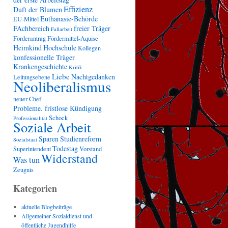
Effizienz
Duft der Blumen
Euthanasie-Behörde
EU-Mittel
FAchbereich
freier Träger
Fallarbeit
Förderantrag
Fördermittel-Aquise
Heimkind
Hochschule
Kollegen
konfessionelle Träger
Krankengeschichte
Kritik
Liebe
Nachtgedanken
Leitungsebene
Neoliberalismus
neuer Chef
Probleme. fristlose Kündigung
Schock
Professionalität
Soziale Arbeit
Sparen
Studienreform
Sozialstaat
Todestag
Superintendent
Vorstand
Widerstand
Was tun
Zeugnis
Kategorien
aktuelle Blogbeiträge
Allgemeiner Sozialdienst und
öffentliche Jugendhilfe