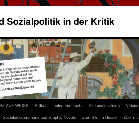
 Sozialpolitik in der Kritik
ARZ AUF WEISS
Artikel
meine Fachtexte
Diskussionstexte
Videos
Sozialarbeitsromane und Graphic Novels
Zum Bild im Header
über mi