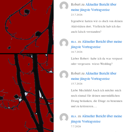
Robert
zu
Aktueller Bericht über
meine jüngste Vortragsreise
23.7.2026
Irgendwie hatten wir es doch von deinen
Aktivitäten dort. Vielleicht hab ich das
auch falsch verstanden?
m.s.
zu
Aktueller Bericht über meine
jüngste Vortragsreise
16.7.2026
Lieber Robert -habe ich da was verpasst
oder vergessen- wieso Wedding?
Robert
zu
Aktueller Bericht über
meine jüngste Vortragsreise
15.7.2026
Liebe Mechthild Auch ich möchte mich
noch einmal für deinen unermüdlichen
Drang bedanken, die Dinge zu benennen
und zu kritisieren.…
m.s.
zu
Aktueller Bericht über meine
jüngste Vortragsreise
7.7.2026