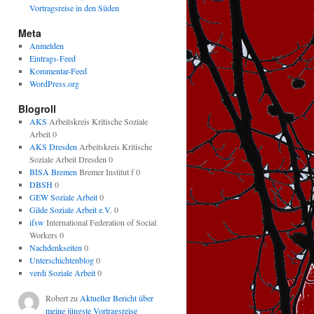
Vortragsreise in den Süden
Meta
Anmelden
Eintrags-Feed
Kommentar-Feed
WordPress.org
Blogroll
AKS
Arbeitskreis Kritische Soziale
Arbeit 0
AKS Dresden
Arbeitskreis Kritische
Soziale Arbeit Dresden 0
BISA Bremen
Bremer Institut f 0
DBSH
0
GEW Soziale Arbeit
0
Gilde Soziale Arbeit e.V.
0
ifsw
International Federation of Social
Workers 0
Nachdenkseiten
0
Unterschichtenblog
0
verdi Soziale Arbeit
0
Robert
zu
Aktueller Bericht über
meine jüngste Vortragsreise