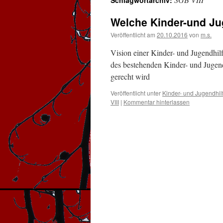
Schlagwortarchiv:
Welche Kinder-und Ju
Veröffentlicht am
20.10.2016
von
m.s.
Vision einer Kinder- und Jugendhilf
des bestehenden Kinder- und Jugend
gerecht wird
Veröffentlicht unter
Kinder- und Jugendhilf
VIII
|
Kommentar hinterlassen