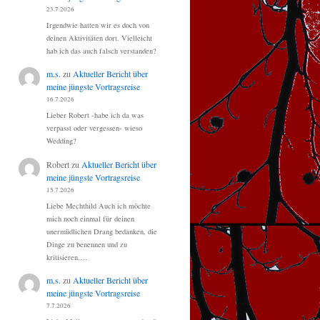
23.7.2026
Irgendwie hatten wir es doch von
deinen Aktivitäten dort. Vielleicht
hab ich das auch falsch verstanden?
m.s.
zu
Aktueller Bericht über
meine jüngste Vortragsreise
16.7.2026
Lieber Robert -habe ich da was
verpasst oder vergessen- wieso
Wedding?
Robert
zu
Aktueller Bericht über
meine jüngste Vortragsreise
15.7.2026
Liebe Mechthild Auch ich möchte
mich noch einmal für deinen
unermüdlichen Drang bedanken, die
Dinge zu benennen und zu
kritisieren.…
m.s.
zu
Aktueller Bericht über
meine jüngste Vortragsreise
7.7.2026