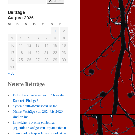
Beiträge
August 2026
M
D
M
D
F
S
S
1
2
3
4
5
6
7
8
9
10
11
12
13
14
15
16
17
18
19
20
21
22
23
24
25
26
27
28
29
30
31
« Juli
Neuste Beiträge
Kritische Soziale Arbeit – Alibi oder
Kabarett-Einlage?
Sylvia Staub-Bernasconi ist tot
Meine Vorträge von 2024 bis 2026
sind online
In welcher Sprache sollte man
gegenüber Geldgebern argumentieren?
Spannende Gespräche am Rande 4. –