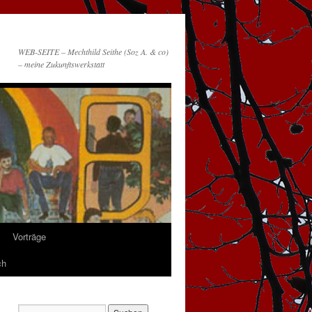
WEB-SEITE – Mechthild Seithe (Soz A. & co)
– meine Zukunftswerkstatt
Vorträge
ch