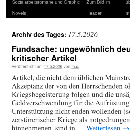
Sozialarbeitsromane und Graphic
Zum Bild im
ü
Novels
Header
m
17.5.2026
Archiv des Tages:
Fundsache: ungewöhnlich deu
kritischer Artikel
Veröffentlicht am
17.5.2026
von
m.s.
Artikel, die nicht dem üblichen Mainst
Akzeptanz der von den Herrschenden ok
Kriegsbegeisterung folgen und die unsä
Geldverschwendung für die Aufrüstung 
Unterstützung nicht enden wollenden (s
zerstörerischer Kriege als notgedrunge
hinnehmenen, sind in …
Weiterlesen
→