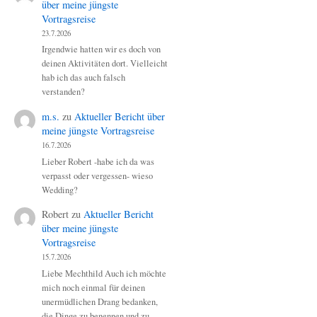
über meine jüngste
Vortragsreise
23.7.2026
Irgendwie hatten wir es doch von
deinen Aktivitäten dort. Vielleicht
hab ich das auch falsch
verstanden?
m.s.
zu
Aktueller Bericht über
meine jüngste Vortragsreise
16.7.2026
Lieber Robert -habe ich da was
verpasst oder vergessen- wieso
Wedding?
Robert
zu
Aktueller Bericht
über meine jüngste
Vortragsreise
15.7.2026
Liebe Mechthild Auch ich möchte
mich noch einmal für deinen
unermüdlichen Drang bedanken,
die Dinge zu benennen und zu