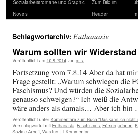
Sozialarbeitsromane und Graphic
Zum Bild im
ü
Novels
Header
m
Euthanasie
Schlagwortarchiv:
Warum sollten wir Widerstand 
Veröffentlicht am
10.8.2014
von
m.s.
Fortsetzung vom 7.8.14 Aber da hat mir
Frage gestellt: „Warum schwiegen die F
Faschismus? Und würden die Sozialarb
genauso schweigen?“ Ich weiß die Antwor
wäre anders als damals… Aber ich bin
Veröffentlicht unter
Kommentare zum Buch "Das kann ich nicht 
Verschlagwortet mit
Euthanasie
,
Faschismus
,
Fürsorgerinnen
,
K
Soziale Arbeit
,
Was tun
|
1 Kommentar