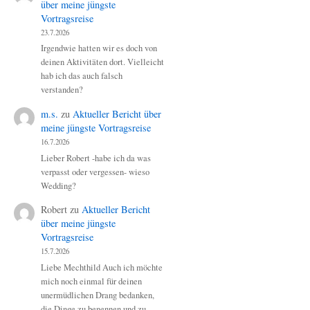
über meine jüngste
Vortragsreise
23.7.2026
Irgendwie hatten wir es doch von
deinen Aktivitäten dort. Vielleicht
hab ich das auch falsch
verstanden?
m.s.
zu
Aktueller Bericht über
meine jüngste Vortragsreise
16.7.2026
Lieber Robert -habe ich da was
verpasst oder vergessen- wieso
Wedding?
Robert
zu
Aktueller Bericht
über meine jüngste
Vortragsreise
15.7.2026
Liebe Mechthild Auch ich möchte
mich noch einmal für deinen
unermüdlichen Drang bedanken,
die Dinge zu benennen und zu