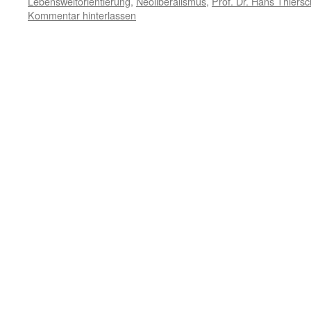
Lebensweltorientierung
,
Neoliberalismus
,
Prof. Dr. Hans Thiersc
Kommentar hinterlassen