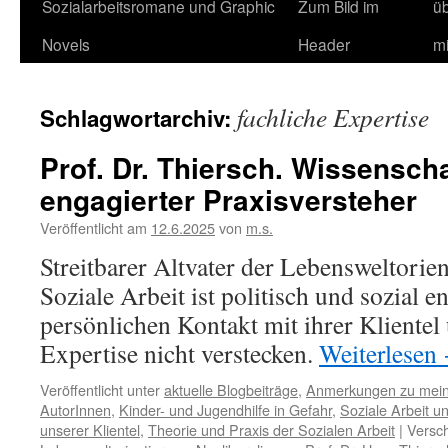
Sozialarbeitsromane und Graphic
Zum Bild im
ü
Novels
Header
m
fachliche Expertise
Schlagwortarchiv:
Prof. Dr. Thiersch. Wissenscha
engagierter Praxisversteher
Veröffentlicht am
12.6.2025
von
m.s.
Streitbarer Altvater der Lebensweltorie
Soziale Arbeit ist politisch und sozial e
persönlichen Kontakt mit ihrer Klientel
Expertise nicht verstecken.
Weiterlesen
Veröffentlicht unter
aktuelle Blogbeiträge
,
Anmerkungen zu mei
AutorInnen
,
Kinder- und Jugendhilfe in Gefahr
,
Soziale Arbeit 
unserer Klientel
,
Theorie und Praxis der Sozialen Arbeit
|
Versch